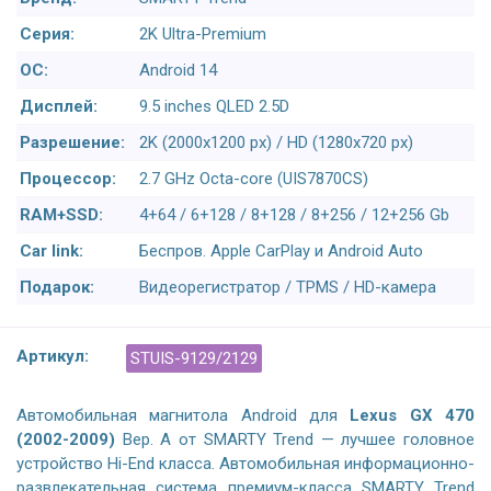
Серия:
2K Ultra-Premium
ОС:
Android 14
Дисплей:
9.5 inches QLED 2.5D
Разрешение:
2K (2000x1200 px) / HD (1280x720 px)
Процессор:
2.7 GHz Octa-core (UIS7870CS)
RAM+SSD:
4+64 / 6+128 / 8+128 / 8+256 / 12+256 Gb
Car link:
Беспров. Apple CarPlay и Android Auto
Подарок:
Видеорегистратор / TPMS / HD-камера
Артикул:
STUIS-9129/2129
Автомобильная магнитола Android для
Lexus GX 470
(2002-2009)
Вер. А от SMARTY Trend — лучшее головное
устройство Hi-End класса. Автомобильная информационно-
развлекательная система премиум-класса SMARTY Trend