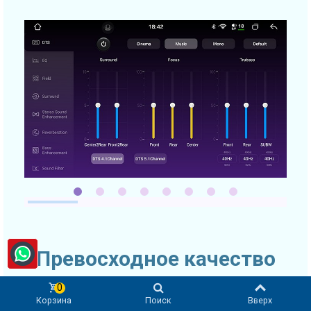
Превосходное качество
звука
0
Корзина
Поиск
Вверх