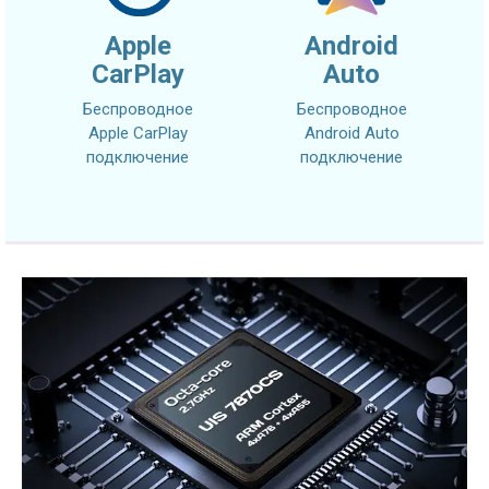
Apple
Android
CarPlay
Auto
Беспроводное
Беспроводное
Apple CarPlay
Android Auto
подключение
подключение