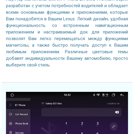
разработан с учетом потребностей водителей и обладает
всеми основными функциями и приложениями, которые
Вам понадобятся в Вашем Lexus. Легкий дизайн, удобная
функциональность со встроенным навигационным
приложением и настраиваемый док для приложений
позволят Вам легко перемещаться между функциями
магнитолы, а также быстро получать доступ к Вашим
любимым приложениям. Различные цветовые темы
добавят индивидуальности Вашему автомобилю, просто
выберите свой стиль.