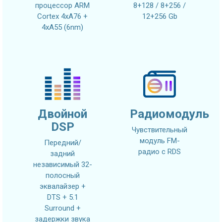
процессор ARM
8+128 / 8+256 /
Cortex 4xA76 +
12+256 Gb
4xA55 (6nm)
Двойной
Радиомодуль
DSP
Чувствительный
модуль FM-
Передний/
радио с RDS
задний
независимый 32-
полосный
эквалайзер +
DTS + 5.1
Surround +
задержки звука