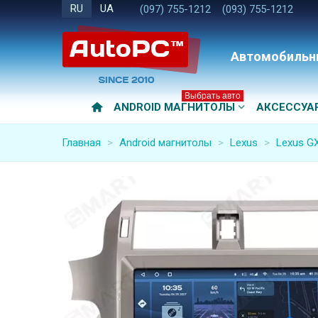
RU
UA
(097) 755-1212
(093) 755-1212
Автомобильн
Выбрать авто
ANDROID МАГНИТОЛЫ
АКСЕССУА
Главная
>
Android магнитолы
>
Lexus
>
Lexus GX