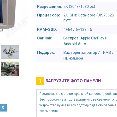
Разрешение:
2K (2048x1080 px)
Процессор:
2.0 GHz Octa-core (UIS7862S
FYT)
RAM+SSD:
4+64 / 6+128 Гб
Car link:
Беспров. Apple CarPlay и
Android Auto
Подарок:
Видеорегистратор / TPMS /
HD-камера
1
ЗАГРУЗИТЕ ФОТО ПАНЕЛИ
Предоставьте фото центральной консоли (необязат
Это поможет нам подтвердить, что выбранное гол
устройство лучше всего подходит для обновления
автомобиля.