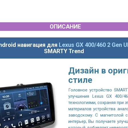
ОПИСАНИЕ
ndroid навигация для
Lexus GX 400/460 2 Gen U
SMARTY Trend
Дизайн в ори
стиле
Головное устройство SMARTY
улучшения Lexus GX 400/4
технологиями, сохраняя при 
материалов устройства анал
заводскому. С магнитолой с
интерьер, Вы получаете улуч
который добавляет невероят