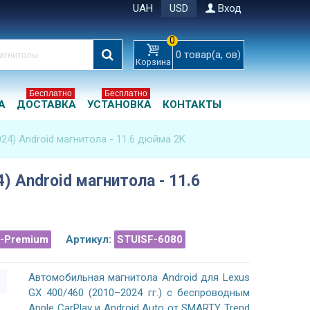
UAH
USD
Вход
0
0
товар(а, ов)
Корзина
Бесплатно
Бесплатно
А
ДОСТАВКА
УСТАНОВКА
КОНТАКТЫ
024) Android магнитола - 11.6 дюйма 2K
) Android магнитола - 11.6
a-Premium
Артикул:
STUISF-6080
Автомобильная магнитола Android для Lexus
GX 400/460 (2010–2024 гг.) с беспроводным
Apple CarPlay и Android Auto от SMARTY Trend