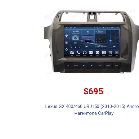
5
$695
150 (2010-2024)
Lexus GX 400/460 URJ150 (2010-2015) Andro
а Тесла
магнитола CarPlay