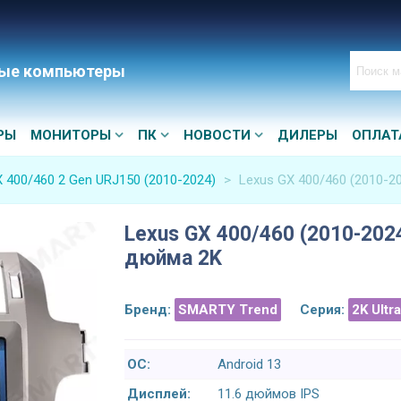
ые компьютеры
РЫ
МОНИТОРЫ
ПК
НОВОСТИ
ДИЛЕРЫ
ОПЛАТ
 400/460 2 Gen URJ150 (2010-2024)
>
Lexus GX 400/460 (2010-2
Lexus GX 400/460 (2010-2024
дюйма 2K
Бренд:
SMARTY Trend
Серия:
2K Ultr
ОС:
Android 13
Дисплей:
11.6 дюймов IPS