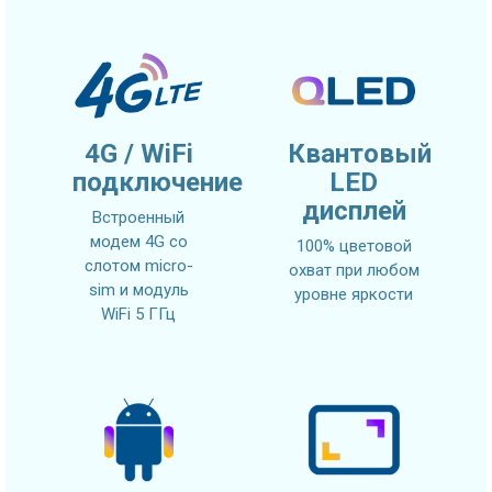
4G / WiFi
Квантовый
подключение
LED
дисплей
Встроенный
модем 4G со
100% цветовой
слотом micro-
охват при любом
sim и модуль
уровне яркости
WiFi 5 ГГц