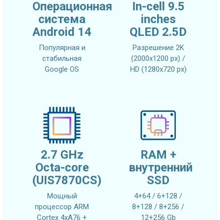
Операционная
In-cell 9.5
система
inches
Android 14
QLED 2.5D
Популярная и
Разрешение 2K
стабильная
(2000x1200 px) /
Google OS
HD (1280x720 px)
2.7 GHz
RAM +
Octa-core
внутренний
(UIS7870CS)
SSD
Мощный
4+64 / 6+128 /
процессор ARM
8+128 / 8+256 /
Cortex 4xA76 +
12+256 Gb