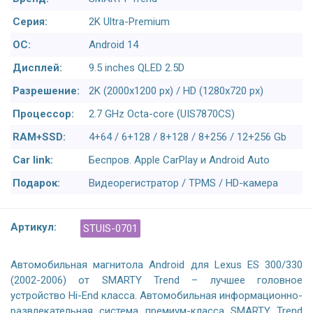
Серия:
2K Ultra-Premium
ОС:
Android 14
Дисплей:
9.5 inches QLED 2.5D
Разрешение:
2K (2000x1200 px) / HD (1280x720 px)
Процессор:
2.7 GHz Octa-core (UIS7870CS)
RAM+SSD:
4+64 / 6+128 / 8+128 / 8+256 / 12+256 Gb
Car link:
Беспров. Apple CarPlay и Android Auto
Подарок:
Видеорегистратор / TPMS / HD-камера
Артикул:
STUIS-0701
Автомобильная магнитола Android для Lexus ES 300/330
(2002-2006) от SMARTY Trend – лучшее головное
устройство Hi-End класса. Автомобильная информационно-
развлекательная система премиум-класса SMARTY Trend