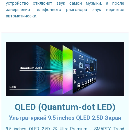
устройство отключит звук самой музыки, а после
завершения телефонного разговора звук вернется
автоматически.
QLED (Quantum-dot LED)
Ультра-яркий 9.5 inches QLED 2.5D Экран
9.5 inches QLED 2.5D 2K Ultra-Premium - SMARTY Trend