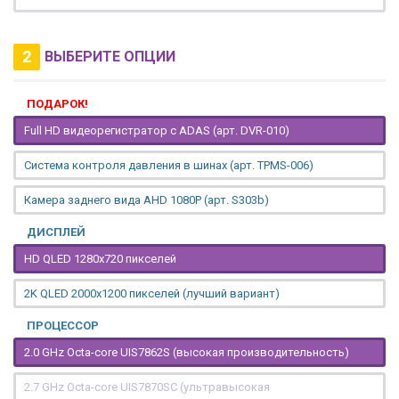
2
ВЫБЕРИТЕ ОПЦИИ
ПОДАРОК!
Full HD видеорегистратор с ADAS (арт. DVR-010)
Система контроля давления в шинах (арт. TPMS-006)
Камера заднего вида AHD 1080P (арт. S303b)
ДИСПЛЕЙ
HD QLED 1280x720 пикселей
2K QLED 2000х1200 пикселей (лучший вариант)
ПРОЦЕССОР
2.0 GHz Octa-core UIS7862S (высокая производительность)
2.7 GHz Octa-core UIS7870SC (ультравысокая