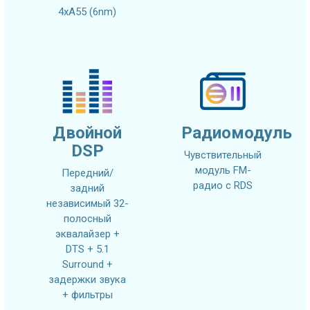
4xA55 (6nm)
Двойной
Радиомодуль
DSP
Чувствительный
модуль FM-
Передний/
радио с RDS
задний
независимый 32-
полосный
эквалайзер +
DTS + 5.1
Surround +
задержки звука
+ фильтры