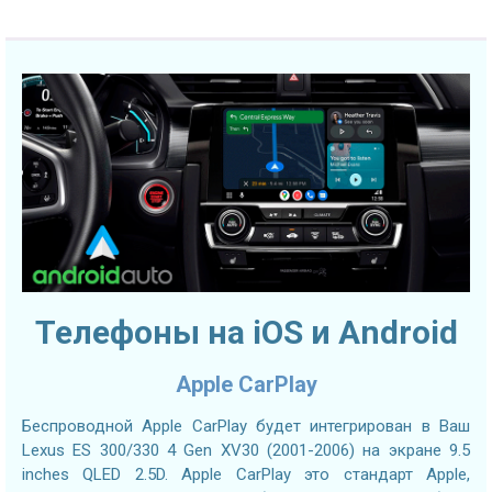
Телефоны на iOS и Android
Apple CarPlay
Беспроводной Apple CarPlay будет интегрирован в Ваш
Lexus ES 300/330 4 Gen XV30 (2001-2006) на экране 9.5
inches QLED 2.5D. Apple CarPlay это стандарт Apple,