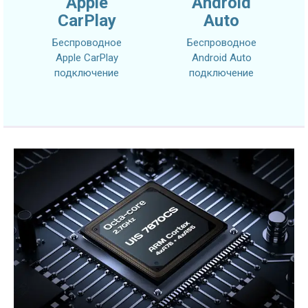
Apple
Android
CarPlay
Auto
Беспроводное
Беспроводное
Apple CarPlay
Android Auto
подключение
подключение