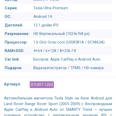
Серия:
Tesla Ultra-Premium
ОС:
Android 14
Дисплей:
12.1 дюйм IPS
Разрешение:
HD Вертикальный (1024x768 px)
Процессор:
1.6 GHz Octa-core (UIS8581A / SC9863A)
RAM+SSD:
4+64 / 6+128 / 8+256 Гб
Car link:
Беспров. Apple CarPlay и Android Auto
Подарок:
Видеорегистратор / TPMS / HD-камера
Артикул:
STUIST-1203
Автомобильная магнитола Tesla Style на базе Android для
Land Rover Range Rover Sport (2005-2009) с беспроводным
Apple CarPlay и Android Auto от SMARTY Trend — лучшее
головное устройство с вертикальным экраном IPS с