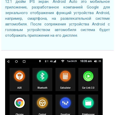
12.1 дюйм IPS экран. Android Auto это мобильное
приложение, разработанное компанией Google для
зеркального отображения функций устройства Android,
например, смартфона, на развлекательной системе
автомобиля. После сопряжения устройства Android с
головным устройством автомобиля система будет
отображать приложения на его дисплее.