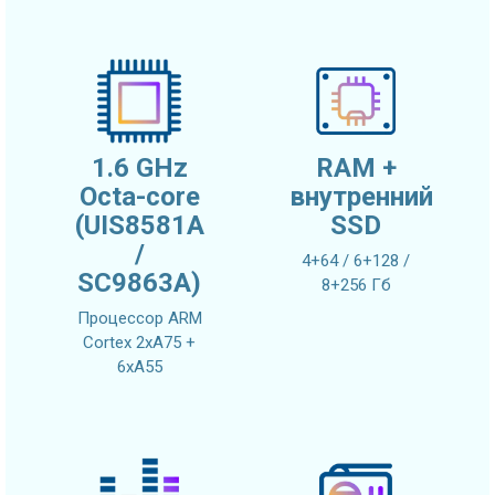
1.6 GHz
RAM +
Octa-core
внутренний
(UIS8581A
SSD
/
4+64 / 6+128 /
SC9863A)
8+256 Гб
Процессор ARM
Cortex 2xA75 +
6xA55