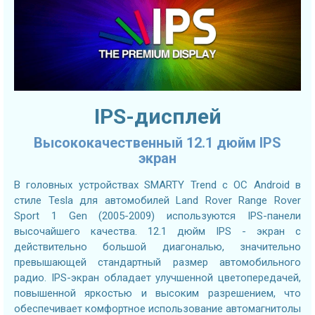
IPS-дисплей
Высококачественный 12.1 дюйм IPS
экран
В головных устройствах SMARTY Trend с ОС Android в
стиле Tesla для автомобилей Land Rover Range Rover
Sport 1 Gen (2005-2009) используются IPS-панели
высочайшего качества. 12.1 дюйм IPS - экран с
действительно большой диагональю, значительно
превышающей стандартный размер автомобильного
радио. IPS-экран обладает улучшенной цветопередачей,
повышенной яркостью и высоким разрешением, что
обеспечивает комфортное использование автомагнитолы