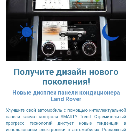
Получите дизайн нового
поколения!
Новые дисплеи панели кондиционера
Land Rover
Улучшите свой автомобиль с помощью интеллектуальной
панели климат-контроля SMARTY Trend. Стремительный
прогресс технологий диктует новые тенденции в
использовании электроники в автомобилях. Роскошный