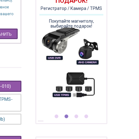
ПОДАРОК!
ельно).
овное
Регистратор / Камера / TPMS
 вашего
Покупайте магнитолу,
выбирайте подарок!
АНИТЬ
-010)
 TPMS-
3b)