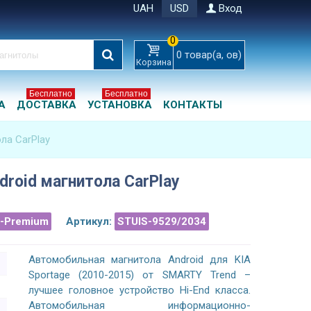
UAH
USD
Вход
0
0
товар(а, ов)
Корзина
Бесплатно
Бесплатно
А
ДОСТАВКА
УСТАНОВКА
КОНТАКТЫ
ола CarPlay
droid магнитола CarPlay
a-Premium
Артикул:
STUIS-9529/2034
Автомобильная магнитола Android для KIA
Sportage (2010-2015) от SMARTY Trend –
лучшее головное устройство Hi-End класса.
Автомобильная информационно-