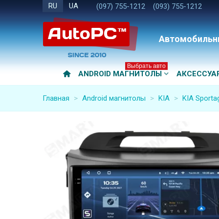
RU
UA
(097) 755-1212
(093) 755-1212
Автомобильн
Выбрать авто
ANDROID МАГНИТОЛЫ
АКСЕССУА
Главная
>
Android магнитолы
>
KIA
>
KIA Sporta