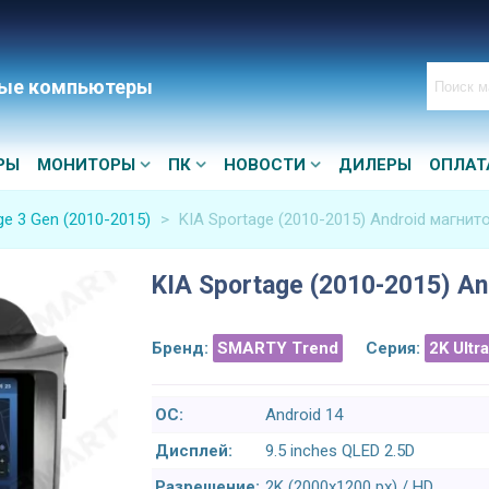
ые компьютеры
РЫ
МОНИТОРЫ
ПК
НОВОСТИ
ДИЛЕРЫ
ОПЛАТ
ge 3 Gen (2010-2015)
>
KIA Sportage (2010-2015) Android магнит
KIA Sportage (2010-2015) An
Бренд:
SMARTY Trend
Серия:
2K Ultr
ОС:
Android 14
Дисплей:
9.5 inches QLED 2.5D
Разрешение:
2K (2000x1200 px) / HD