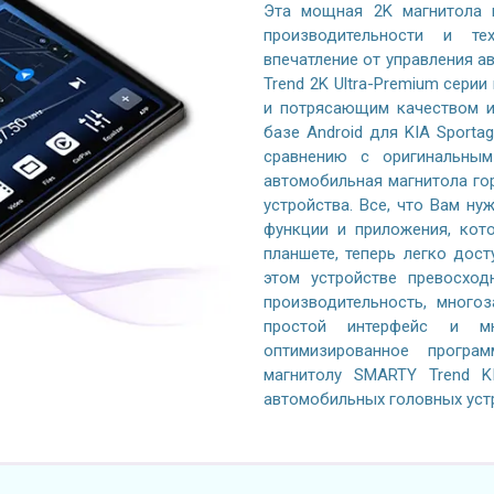
Эта мощная 2K магнитола 
производительности и те
впечатление от управления 
Trend 2K Ultra-Premium серии
и потрясающим качеством и
базе Android для KIA Sporta
сравнению с оригинальным
автомобильная магнитола го
устройства. Все, что Вам ну
функции и приложения, кот
планшете, теперь легко дос
этом устройстве превосход
производительность, многоз
простой интерфейс и м
оптимизированное програ
магнитолу SMARTY Trend K
автомобильных головных уст