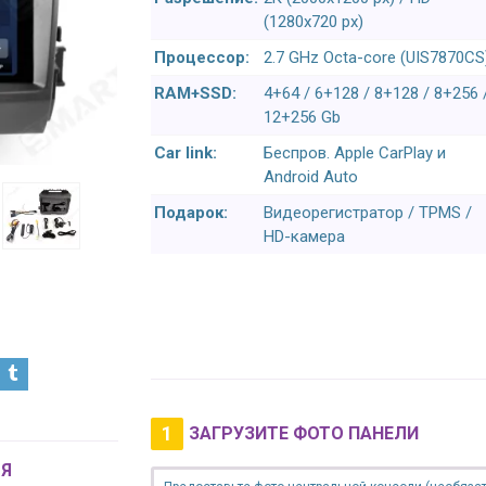
(1280x720 px)
Процессор:
2.7 GHz Octa-core (UIS7870CS
RAM+SSD:
4+64 / 6+128 / 8+128 / 8+256 
12+256 Gb
Car link:
Беспров. Apple CarPlay и
Android Auto
Подарок:
Видеорегистратор / TPMS /
HD-камера
1
ЗАГРУЗИТЕ ФОТО ПАНЕЛИ
Я