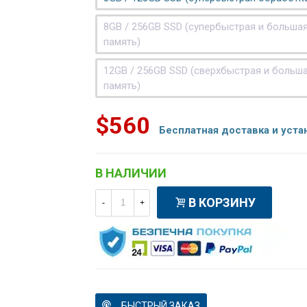
8GB / 256GB SSD (супербыстрая и больша
память)
12GB / 256GB SSD (сверхбыстрая и больш
память)
$560
Бесплатная доставка и уста
В НАЛИЧИИ
В КОРЗИНУ
-
+
БЫСТРЫЙ ЗАКАЗ