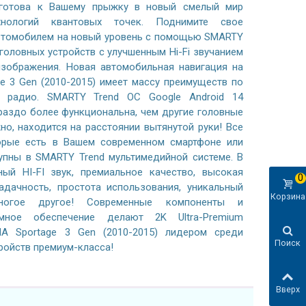
готова к Вашему прыжку в новый смелый мир
хнологий квантовых точек. Поднимите свое
автомобилем на новый уровень с помощью SMARTY
 головных устройств с улучшенным Hi-Fi звучанием
зображения. Новая автомобильная навигация на
ge 3 Gen (2010-2015) имеет массу преимуществ по
 радио. SMARTY Trend ОС Google Android 14
раздо более функциональна, чем другие головные
жно, находится на расстоянии вытянутой руки! Все
орые есть в Вашем современном смартфоне или
тупны в SMARTY Trend мультимедийной системе. В
ный HI-FI звук, премиальное качество, высокая
0
адачность, простота использования, уникальный
Корзина
ногое другое! Современные компоненты и
ммное обеспечение делают 2K Ultra-Premium
IA Sportage 3 Gen (2010-2015) лидером среди
Поиск
ройств премиум-класса!
Вверх