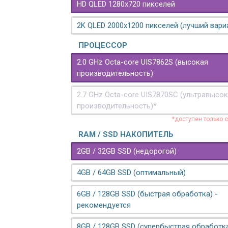
HD QLED 1280x720 пикселей
2K QLED 2000х1200 пикселей (лучший вари
ПРОЦЕССОР
2.0 GHz Octa-core UIS7862S (высокая
производительность)
2.7 GHz Octa-core UIS7870SC (ультравысо
производительность)*
*доступен только 
RAM / SSD НАКОПИТЕЛЬ
2GB / 32GB SSD (недорогой)
4GB / 64GB SSD (оптимальный)
6GB / 128GB SSD (быстрая обработка) -
рекомендуется
8GB / 128GB SSD (супербыстрая обработк