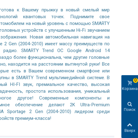
готова к Вашему прыжку в новый смелый мир
хнологий квантовых точек. Поднимите свое
автомобилем на новый уровень с помощью SMARTY
 головных устройств с улучшенным Hi-Fi звучанием
зображения. Новая автомобильная навигация на
ge 2 Gen (2004-2010) имеет массу преимуществ по
 радио. SMARTY Trend ОС Google Android 14
раздо более функциональна, чем другие головные
жно, находится на расстоянии вытянутой руки! Все
орые есть в Вашем современном смартфоне или
тупны в SMARTY Trend мультимедийной системе. В
0
ный HI-FI звук, премиальное качество, высокая
Корзина
адачность, простота использования, уникальный
ногое другое! Современные компоненты и
ммное обеспечение делают 2K Ultra-Premium
Поиск
IA Sportage 2 Gen (2004-2010) лидером среди
ройств премиум-класса!
Вверх