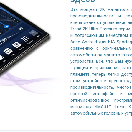
Эта мощная 2K магнитола 
производительности и те
впечатление от управления 
Trend 2K Ultra-Premium серии
и потрясающим качеством и
базе Android для KIA Sporta
сравнению с оригинальным
автомобильная магнитола го
устройства. Все, что Вам ну
функции и приложения, кот
планшете, теперь легко дос
этом устройстве превосход
производительность, многоз
простой интерфейс и м
оптимизированное програ
магнитолу SMARTY Trend K
автомобильных головных уст