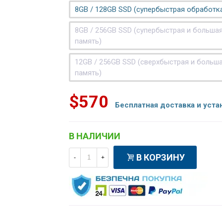
8GB / 128GB SSD (супербыстрая обработк
8GB / 256GB SSD (супербыстрая и больша
память)
12GB / 256GB SSD (сверхбыстрая и больш
память)
$570
Бесплатная доставка и уста
В НАЛИЧИИ
В КОРЗИНУ
-
+