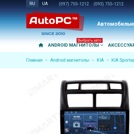
RU
UA
(097) 755-1212
(093) 755-1212
Автомобильн
Выбрать авто
ANDROID МАГНИТОЛЫ
АКСЕССУА
Главная
>
Android магнитолы
>
KIA
>
KIA Sporta