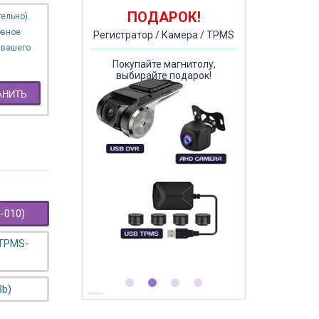
ПОДАРОК!
ельно).
овное
Регистратор / Камера / TPMS
 вашего
Покупайте магнитолу,
выбирайте подарок!
АНИТЬ
-010)
 TPMS-
3b)