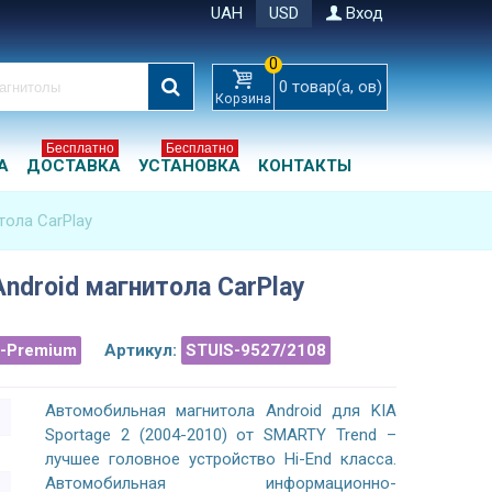
UAH
USD
Вход
0
0
товар(а, ов)
Корзина
Бесплатно
Бесплатно
А
ДОСТАВКА
УСТАНОВКА
КОНТАКТЫ
тола CarPlay
Android магнитола CarPlay
a-Premium
Артикул:
STUIS-9527/2108
Автомобильная магнитола Android для KIA
Sportage 2 (2004-2010) от SMARTY Trend –
лучшее головное устройство Hi-End класса.
Автомобильная информационно-