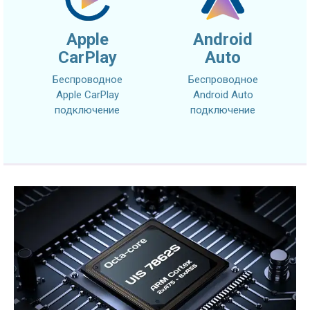
Apple
Android
CarPlay
Auto
Беспроводное
Беспроводное
Apple CarPlay
Android Auto
подключение
подключение