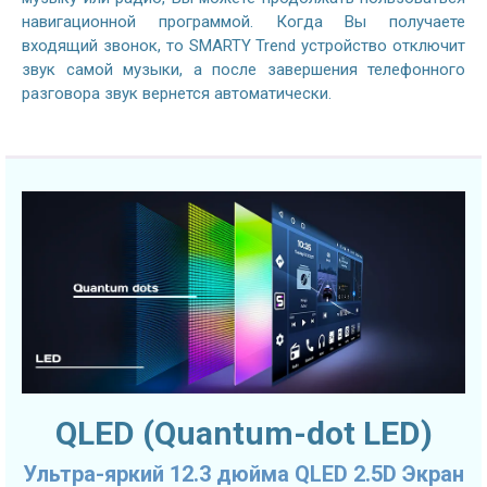
навигационной программой. Когда Вы получаете
входящий звонок, то SMARTY Trend устройство отключит
звук самой музыки, а после завершения телефонного
разговора звук вернется автоматически.
QLED (Quantum-dot LED)
Ультра-яркий 12.3 дюйма QLED 2.5D Экран