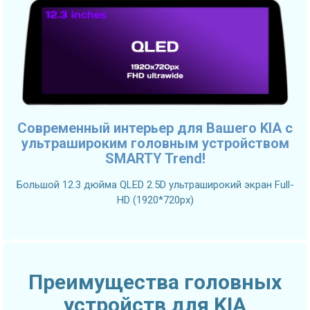
Современный интерьер для Вашего KIA с
ультрашироким головным устройством
SMARTY Trend!
Большой 12.3 дюйма QLED 2.5D ультраширокий экран Full-
HD (1920*720px)
Преимущества головных
устройств для KIA