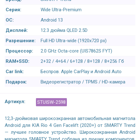
Серия:
Wide Ultra-Premium
ОС:
Android 13
Дисплей:
12.3 дюйма QLED 2.5D
Разрешение:
Full HD Ultra-wide (1920x720 px)
Процессор:
2.0 GHz Octa-core (UIS7862S FYT)
RAM+SSD:
2+32 / 4+64 / 6+128 / 8+128 / 8+256 Гб
Car link:
Беспров. Apple CarPlay и Android Auto
Подарок:
Видеорегистратор / TPMS / HD-камера
Артикул:
STUISW-2598
12,3-дюймовая широкоэкранная автомобильная магнитола
Android для KIA Rio 4 Gen Facelift (2020+) от SMARTY Trend
— лучшее головное устройство. Широкоэкранная Android
магнитола SMARTY Trend собрана из лучших компонентов.