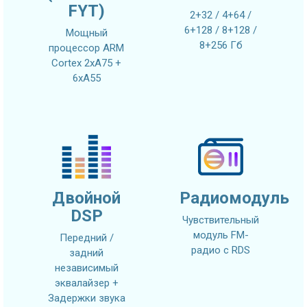
FYT)
2+32 / 4+64 /
6+128 / 8+128 /
Мощный
8+256 Гб
процессор ARM
Cortex 2xA75 +
6xA55
Двойной
Радиомодуль
DSP
Чувствительный
модуль FM-
Передний /
радио с RDS
задний
независимый
эквалайзер +
Задержки звука