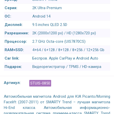
Серия:
2K Ultra-Premium
ОС:
Android 14
Дисплей:
9.5 inches QLED 2.5D
Разрешение:
2K (2000x1200 px) / HD (1280x720 px)
Процессор:
2.7 GHz Octa-core (UIS7870CS)
RAM+SSD:
4+64 / 6+128 / 8+128 / 8+256 / 12+256 Gb
Car link:
Беспров. Apple CarPlay и Android Auto
Подарок:
Видеорегистратор / TPMS / HD-камера
Артикул:
STUIS-0850
Автомобильная магнитола Android для KIA Picanto/Morning
Facelift (2007-2011) от SMARTY Trend – лучшая магнитола
Hi-End класса. Автомобильная информационно-
развлекательная система премиум-класса SMARTY Trend