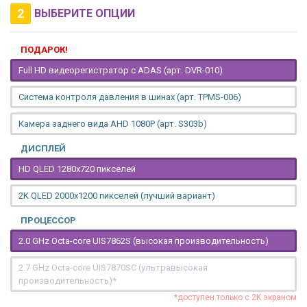
2
ВЫБЕРИТЕ ОПЦИИ
ПОДАРОК!
Full HD видеорегистратор с ADAS (арт. DVR-010)
Система контроля давления в шинах (арт. TPMS-006)
Камера заднего вида AHD 1080P (арт. S303b)
ДИСПЛЕЙ
HD QLED 1280x720 пикселей
2K QLED 2000х1200 пикселей (лучший вариант)
ПРОЦЕССОР
2.0 GHz Octa-core UIS7862S (высокая производительность)
2.7 GHz Octa-core UIS7870SC (ультравысокая
производительность)*
*доступен только с 2K экраном