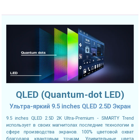
QLED (Quantum-dot LED)
Ультра-яркий 9.5 inches QLED 2.5D Экран
9.5 inches QLED 2.5D 2K Ultra-Premium - SMARTY Trend
использует в своих магнитолах последние технологии в
сфере производства экранов. 100% цветовой охват
благодаря квантовым точкам. Удивительные цвета