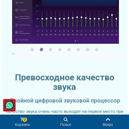
Превосходное качество
звука
Двойной цифровой звуковой процессор
Качество звука очень часто выходит на первое место при
выборе автомобильного головного устройства. SMARTY
0
Trend 2K Ultra-Premium головное устройство оснащено
Корзина
Поиск
Вверх