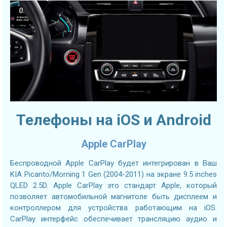
Телефоны на iOS и Android
Apple CarPlay
Беспроводной Apple CarPlay будет интегрирован в Ваш
KIA Picanto/Morning 1 Gen (2004-2011) на экране 9.5 inches
QLED 2.5D. Apple CarPlay это стандарт Apple, который
позволяет автомобильной магнитоле быть дисплеем и
контроллером для устройства работающим на iOS.
CarPlay интерфейс обеспечивает трансляцию аудио и