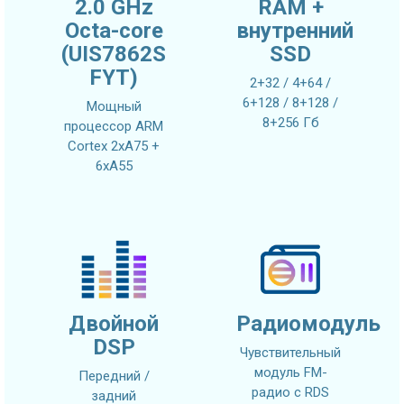
2.0 GHz
RAM +
Octa-core
внутренний
(UIS7862S
SSD
FYT)
2+32 / 4+64 /
6+128 / 8+128 /
Мощный
8+256 Гб
процессор ARM
Cortex 2xA75 +
6xA55
Двойной
Радиомодуль
DSP
Чувствительный
модуль FM-
Передний /
радио с RDS
задний