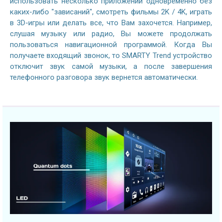
использовать несколько приложений одновременно без
каких-либо "зависаний", смотреть фильмы 2K / 4K, играть
в 3D-игры или делать все, что Вам захочется. Например,
слушая музыку или радио, Вы можете продолжать
пользоваться навигационной программой. Когда Вы
получаете входящий звонок, то SMARTY Trend устройство
отключит звук самой музыки, а после завершения
телефонного разговора звук вернется автоматически.