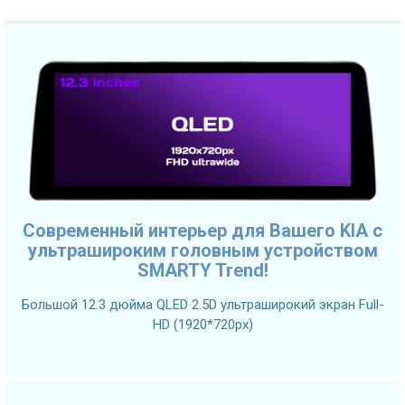
Современный интерьер для Вашего KIA с
ультрашироким головным устройством
SMARTY Trend!
Большой 12.3 дюйма QLED 2.5D ультраширокий экран Full-
HD (1920*720px)