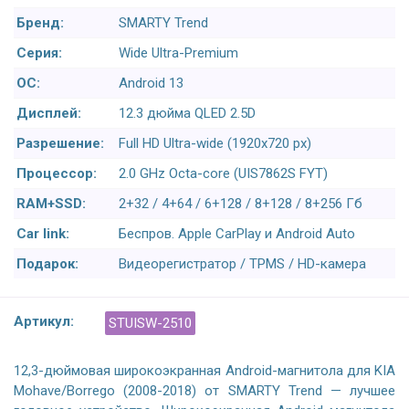
Бренд:
SMARTY Trend
Серия:
Wide Ultra-Premium
ОС:
Android 13
Дисплей:
12.3 дюйма QLED 2.5D
Разрешение:
Full HD Ultra-wide (1920x720 px)
Процессор:
2.0 GHz Octa-core (UIS7862S FYT)
RAM+SSD:
2+32 / 4+64 / 6+128 / 8+128 / 8+256 Гб
Car link:
Беспров. Apple CarPlay и Android Auto
Подарок:
Видеорегистратор / TPMS / HD-камера
Артикул:
STUISW-2510
12,3-дюймовая широкоэкранная Android-магнитола для KIA
Mohave/Borrego (2008-2018) от SMARTY Trend — лучшее