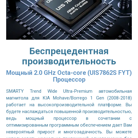
Беспрецедентная
производительность
Мощный 2.0 GHz Octa-core (UIS7862S FYT)
Процессор
SMARTY Trend Wide Ultra-Premium автомобильная
магнитола для KIA Mohave/Borrego 1 Gen (2008-2018)
работает на высокопроизводительной платформе. Вы
будете наслаждаться повышенной производительностью,
ведь мощный процессор в сочетании с
оптимизированным программным обеспечением дает Вам
невероятный прирост и многозадачность. Вы можете