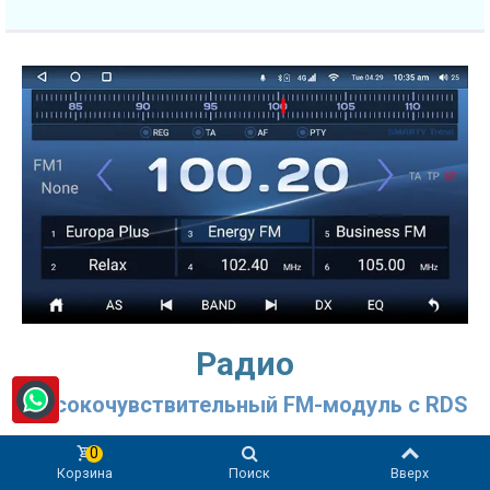
Радио
Высокочувствительный FM-модуль с RDS
Радио - одна из основных функций мультимедийной
0
системы в KIA Mohave/Borrego 1 Gen (2008-2018)! SMARTY
Корзина
Поиск
Вверх