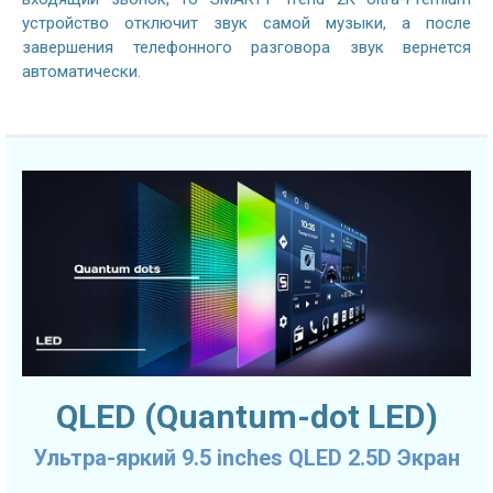
устройство отключит звук самой музыки, а после
завершения телефонного разговора звук вернется
автоматически.
QLED (Quantum-dot LED)
Ультра-яркий 9.5 inches QLED 2.5D Экран