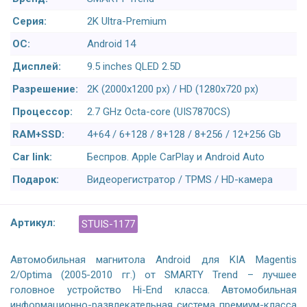
Серия:
2K Ultra-Premium
ОС:
Android 14
Дисплей:
9.5 inches QLED 2.5D
Разрешение:
2K (2000x1200 px) / HD (1280x720 px)
Процессор:
2.7 GHz Octa-core (UIS7870CS)
RAM+SSD:
4+64 / 6+128 / 8+128 / 8+256 / 12+256 Gb
Car link:
Беспров. Apple CarPlay и Android Auto
Подарок:
Видеорегистратор / TPMS / HD-камера
Артикул:
STUIS-1177
Автомобильная магнитола Android для KIA Magentis
2/Optima (2005-2010 гг.) от SMARTY Trend – лучшее
головное устройство Hi-End класса. Автомобильная
информационно-развлекательная система премиум-класса