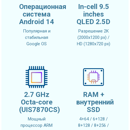
Операционная
In-cell 9.5
система
inches
Android 14
QLED 2.5D
Популярная и
Разрешение 2K
стабильная
(2000x1200 px) /
Google OS
HD (1280x720 px)
2.7 GHz
RAM +
Octa-core
внутренний
(UIS7870CS)
SSD
Мощный
4+64 / 6+128 /
процессор ARM
8+128 / 8+256 /