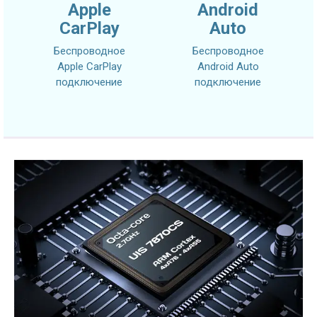
Apple
Android
CarPlay
Auto
Беспроводное
Беспроводное
Apple CarPlay
Android Auto
подключение
подключение