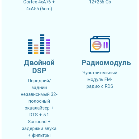
Cortex 4xA76 +
12+256 Gb
4xA55 (6nm)
Двойной
Радиомодуль
DSP
Чувствительный
модуль FM-
Передний/
радио с RDS
задний
независимый 32-
полосный
эквалайзер +
DTS + 5.1
Surround +
задержки звука
+ фильтры