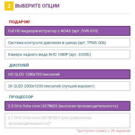
2
ВЫБЕРИТЕ ОПЦИИ
ПОДАРОК!
Full HD видеорегистратор с ADAS (арт. DVR-010)
Система контроля давления в шинах (арт. TPMS-006)
Камера заднего вида AHD 1080P (арт. S303b)
ДИСПЛЕЙ
HD QLED 1280x720 пикселей
2K QLED 2000х1200 пикселей (лучший вариант)
ПРОЦЕССОР
2.0 GHz Octa-core UIS7862S (высокая производительность)
2.7 GHz Octa-core UIS7870SC (ультравысокая
производительность)*
*доступен только с 2K экраном