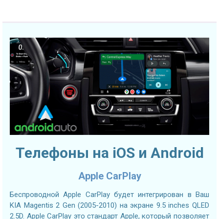
Телефоны на iOS и Android
Apple CarPlay
Беспроводной Apple CarPlay будет интегрирован в Ваш
KIA Magentis 2 Gen (2005-2010) на экране 9.5 inches QLED
2.5D. Apple CarPlay это стандарт Apple, который позволяет