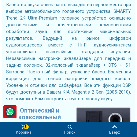
Качество звука очень часто выходит на первое место при
выборе автомобильного головного устройства. SMARTY
Trend 2K Ultra-Premium головное устройство оснащено
долговечными и качественными компонентами
обработки звука для достижения максимальных
результатов. Ведущий на рынке цифровой
аудиопроцессор вместе с Hi-Fi аудиоусилителем
устанавливают высочайшие стандарты звучания.
Независимые настройки эквалайзера для передних и
задних колонок. 32-полосный эквалайзер + DTS + 5.1
Surround. Частотный фильтр, усиление басов. Временная
коррекция для точной настройки каждого канала.
Уровень и отсечки для сабвуфера. Все эти функции DSP
будут доступны в Вашем KIA Magentis 2 Gen (2005-2010),
что поможет Вам настроить звук по своему вкусу.
Оптический и
коаксиальный
выходы
0
Корзина
Поиск
Вверх
Подключайте DSP-усилители