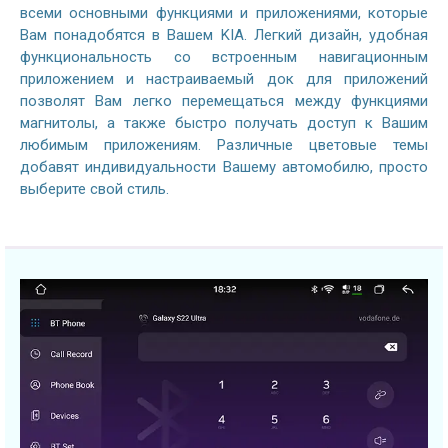
всеми основными функциями и приложениями, которые
Вам понадобятся в Вашем KIA. Легкий дизайн, удобная
функциональность со встроенным навигационным
приложением и настраиваемый док для приложений
позволят Вам легко перемещаться между функциями
магнитолы, а также быстро получать доступ к Вашим
любимым приложениям. Различные цветовые темы
добавят индивидуальности Вашему автомобилю, просто
выберите свой стиль.