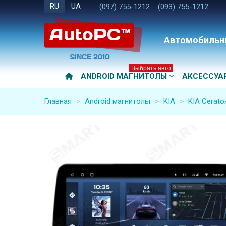
RU
UA
(097) 755-1212
(093) 755-1212
Автомобильн
Выбрать авто
ANDROID МАГНИТОЛЫ
АКСЕССУА
Главная
>
Android магнитолы
>
KIA
>
KIA Cerato