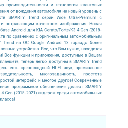
р производительности и технологии квантовых
ения от вождения автомобиля на новый уровень с
тв SMARTY Trend серии Wide Ultra-Premium с
м и потрясающим качеством изображения. Новая
азе Android для KIA Cerato/Forte/K3 4 Gen (2018-
ств по сравнению с оригинальным автомобильным
 Trend на ОС Google Android 13 гораздо более
ловные устройства. Все, что Вам нужно, находится
и! Все функции и приложения, доступные в Вашем
планшете, теперь легко доступны в SMARTY Trend
есь есть превосходный HI-FI звук, премиальное
водительность, многозадачность, простота
простой интерфейс и многое другое! Современные
анное программное обеспечение делают SMARTY
K3 4 Gen (2018-2021) лидером среди автомобильных
класса!