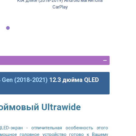
KIA дляte (2018-2019) Android магнитола
CarPlay
4 Gen (2018-2021)
12.3 дюйма QLED
юймовый Ultrawide
LED-экран - отличительная особенность этого
 мощное головное устройство готово к Вашему