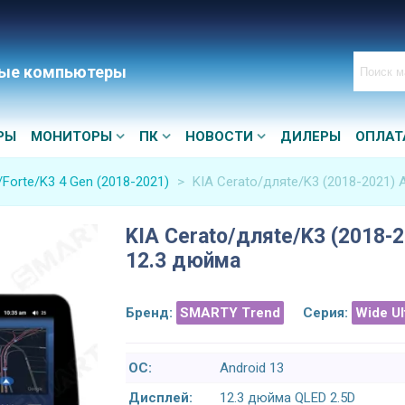
ые компьютеры
РЫ
МОНИТОРЫ
ПК
НОВОСТИ
ДИЛЕРЫ
ОПЛАТ
/Forte/K3 4 Gen (2018-2021)
>
KIA Cerato/дляte/K3 (2018-2021) 
KIA Cerato/дляte/K3 (2018-2
12.3 дюйма
Бренд:
SMARTY Trend
Серия:
Wide U
ОС:
Android 13
Дисплей:
12.3 дюйма QLED 2.5D