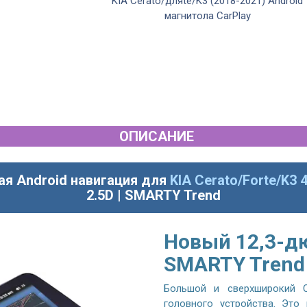
KIA Cerato/дляte/K3 (2018-2021) Android
магнитола CarPlay
ОПИСАНИЕ
ая Android навигация для
KIA Cerato/Forte/K3 
2.5D | SMARTY Trend
Новый 12,3-д
SMARTY Trend
Большой и сверхширокий Q
головного устройства. Это