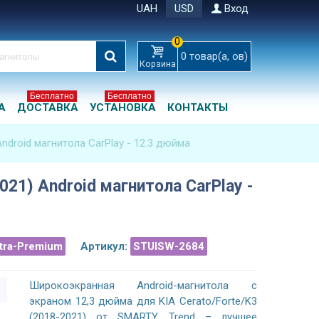
UAH
USD
Вход
0
0
товар(а, ов)
Корзина
Бесплатно
Бесплатно
А
ДОСТАВКА
УСТАНОВКА
КОНТАКТЫ
Android магнитола CarPlay - 12.3 дюйма
021) Android магнитола CarPlay -
ltra-Premium
Артикул:
STUISW-2684
Широкоэкранная Android-магнитола с
экраном 12,3 дюйма для KIA Cerato/Forte/K3
(2018-2021) от SMARTY Trend – лучшее