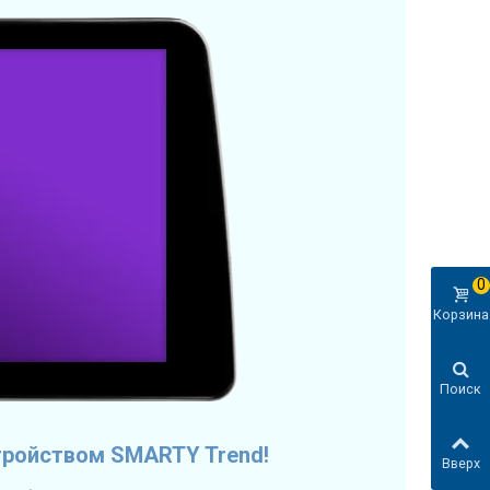
0
Корзина
Поиск
тройством SMARTY Trend!
Вверх