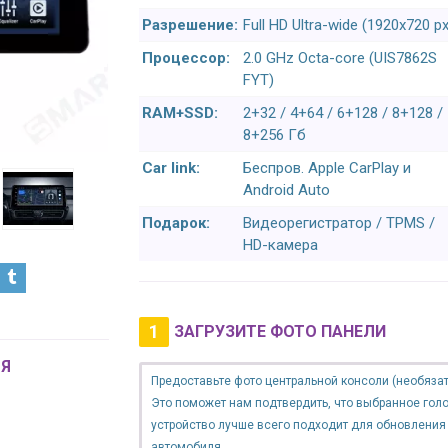
Разрешение:
Full HD Ultra-wide (1920x720 px
Процессор:
2.0 GHz Octa-core (UIS7862S
FYT)
RAM+SSD:
2+32 / 4+64 / 6+128 / 8+128 /
8+256 Гб
Car link:
Беспров. Apple CarPlay и
Android Auto
Подарок:
Видеорегистратор / TPMS /
HD-камера
1
ЗАГРУЗИТЕ ФОТО ПАНЕЛИ
Я
Предоставьте фото центральной консоли (необязат
Это поможет нам подтвердить, что выбранное гол
устройство лучше всего подходит для обновления
автомобиля.