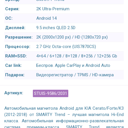
Серия:
2K Ultra-Premium
ОС:
Android 14
Дисплей:
9.5 inches QLED 2.5D
Разрешение:
2K (2000x1200 px) / HD (1280x720 px)
Процессор:
2.7 GHz Octa-core (UIS7870CS)
RAM+SSD:
4+64 / 6+128 / 8+128 / 8+256 / 12+256 Gb
Car link:
Беспров. Apple CarPlay и Android Auto
Подарок:
Видеорегистратор / TPMS / HD-камера
Артикул:
STUIS-9586/2031
Автомобильная магнитола Android для KIA Cerato/Forte/K3
(2012-2018) от SMARTY Trend – лучшая магнитола Hi-End
класса. Автомобильная информационно-развлекательная
система премиум-класса SMARTY Trend является