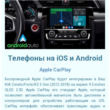
Телефоны на iOS и Android
Apple CarPlay
Беспроводной Apple CarPlay будет интегрирован в Ваш
KIA Cerato/Forte/K3 3 Gen (2012-2018) на экране 9.5 inches
QLED 2.5D. Apple CarPlay это стандарт Apple, который
позволяет автомобильной магнитоле быть дисплеем и
контроллером для устройства работающим на iOS.
CarPlay интерфейс обеспечивает трансляцию аудио и