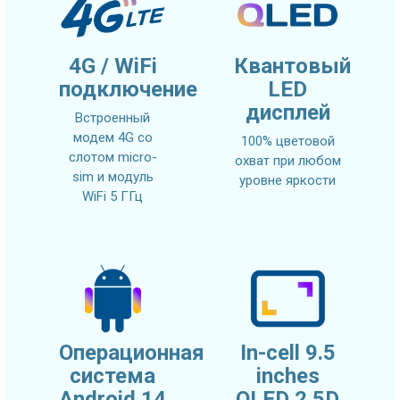
4G / WiFi
Квантовый
подключение
LED
дисплей
Встроенный
модем 4G со
100% цветовой
слотом micro-
охват при любом
sim и модуль
уровне яркости
WiFi 5 ГГц
Операционная
In-cell 9.5
система
inches
Android 14
QLED 2.5D