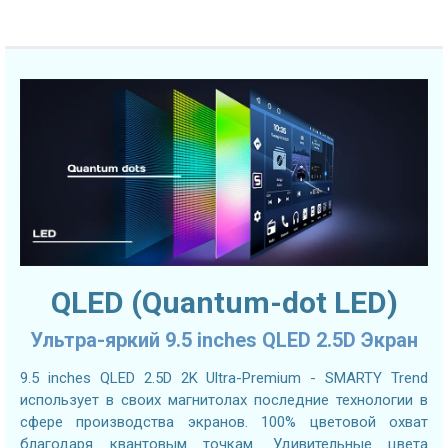
QLED (Quantum-dot LED)
Ультра-яркий 9.5 inches QLED 2.5D Экран
9.5 inches QLED 2.5D 2K Ultra-Premium - SMARTY Trend
использует в своих магнитолах последние технологии в
сфере производства экранов. 100% цветовой охват
благодаря квантовым точкам. Удивительные цвета