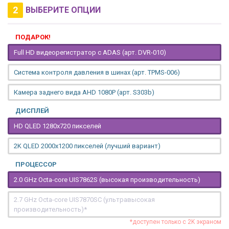
2
ВЫБЕРИТЕ ОПЦИИ
ПОДАРОК!
Full HD видеорегистратор с ADAS (арт. DVR-010)
Система контроля давления в шинах (арт. TPMS-006)
Камера заднего вида AHD 1080P (арт. S303b)
ДИСПЛЕЙ
HD QLED 1280x720 пикселей
2K QLED 2000х1200 пикселей (лучший вариант)
ПРОЦЕССОР
2.0 GHz Octa-core UIS7862S (высокая производительность)
2.7 GHz Octa-core UIS7870SC (ультравысокая
производительность)*
*доступен только с 2K экраном