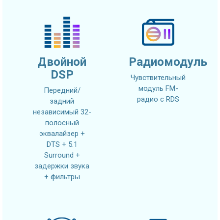
Двойной
Радиомодуль
DSP
Чувствительный
модуль FM-
Передний/
радио с RDS
задний
независимый 32-
полосный
эквалайзер +
DTS + 5.1
Surround +
задержки звука
+ фильтры