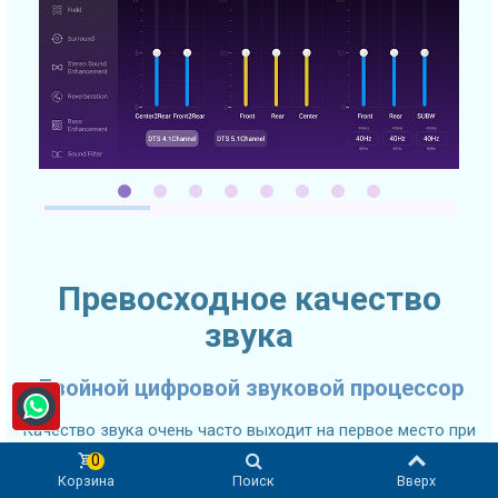
Превосходное качество
звука
Двойной цифровой звуковой процессор
Качество звука очень часто выходит на первое место при
выборе автомобильного головного устройства. SMARTY
0
Trend 2K Ultra-Premium головное устройство оснащено
Корзина
Поиск
Вверх