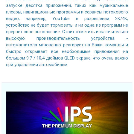
запуске десятка приложений, таких как музыкальные
плееры, навигационные программы и сервисы потокового
видео, например, YouTube в разрешении 2K/4K,
устройство не будет тормозить, и ни одна из программ не
прервет свое выполнение. Стоит отметить исключительно
высокую производительность устройства -
автомагнитола мгновенно реагирует на Ваши команды и
быстро открывает все необходимые приложения на
большом 9.7 / 10,4 дюймов QLED экране, что очень важно
при управлении автомобилем.