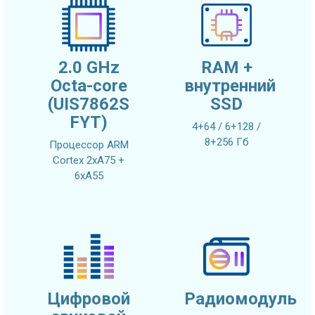
2.0 GHz
RAM +
Octa-core
внутренний
(UIS7862S
SSD
FYT)
4+64 / 6+128 /
8+256 Гб
Процессор ARM
Cortex 2xA75 +
6xA55
Цифровой
Радиомодуль