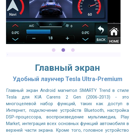
Главный экран
Удобный лаунчер Tesla Ultra-Premium
Главный экран Android магнитол SMARTY Trend в стиле
Tesla для KIA Carens 2 Gen (2006-2013) - это
многоцелевой набор функций, таких как доступ в
Интернет, подключение устройств Bluetooth, настройка
DSP-процессора, воспроизведение мультимедиа, Play
Market, интеграция всех основных функций автомобиля в
верхней части экрана. Кроме того, головное устройство