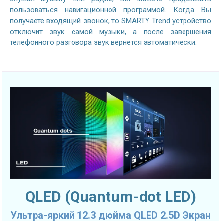
пользоваться навигационной программой. Когда Вы
получаете входящий звонок, то SMARTY Trend устройство
отключит звук самой музыки, а после завершения
телефонного разговора звук вернется автоматически.
QLED (Quantum-dot LED)
Ультра-яркий 12.3 дюйма QLED 2.5D Экран