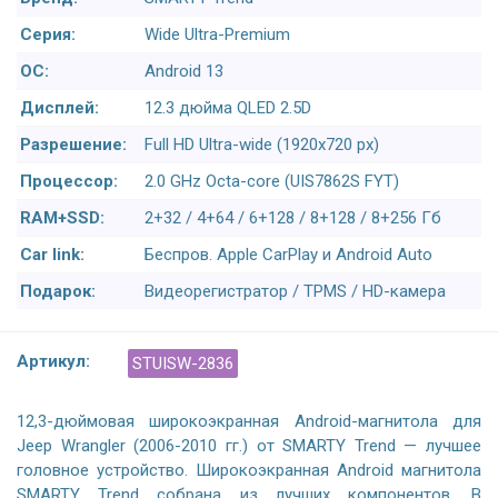
Серия:
Wide Ultra-Premium
ОС:
Android 13
Дисплей:
12.3 дюйма QLED 2.5D
Разрешение:
Full HD Ultra-wide (1920x720 px)
Процессор:
2.0 GHz Octa-core (UIS7862S FYT)
RAM+SSD:
2+32 / 4+64 / 6+128 / 8+128 / 8+256 Гб
Car link:
Беспров. Apple CarPlay и Android Auto
Подарок:
Видеорегистратор / TPMS / HD-камера
Артикул:
STUISW-2836
12,3-дюймовая широкоэкранная Android-магнитола для
Jeep Wrangler (2006-2010 гг.) от SMARTY Trend — лучшее
головное устройство. Широкоэкранная Android магнитола
SMARTY Trend собрана из лучших компонентов. В