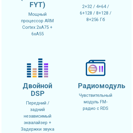
FYT)
2+32 / 4+64 /
6+128 / 8+128 /
Мощный
8+256 Гб
процессор ARM
Cortex 2xA75 +
6xA55
Двойной
Радиомодуль
DSP
Чувствительный
модуль FM-
Передний /
радио с RDS
задний
независимый
эквалайзер +
Задержки звука