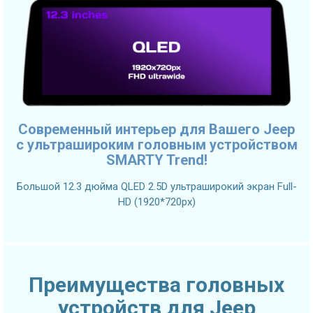
Современный интерьер для Вашего Jeep
с ультрашироким головным устройством
SMARTY Trend!
Большой 12.3 дюйма QLED 2.5D ультраширокий экран Full-
HD (1920*720px)
Преимущества головных
устройств для Jeep