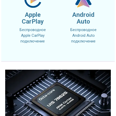
Apple
Android
CarPlay
Auto
Беспроводное
Беспроводное
Apple CarPlay
Android Auto
подключение
подключение