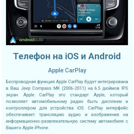
Телефон на iOS и Android
Apple CarPlay
Беспроводная функция Apple CarPlay будет интегрирована
в Ваш Jeep Compass MK (2006-2011) на 6.5 дюймов IPS
экран. Apple CarPlay это стандарт Apple, который
позволяет автомобильному радио быть дисплеем и
контроллером для устройства iOS. CarPlay интерфейс
обеспечивает трансляцию аудио и изображения на
информационно-развлекательную систему автомобиля с
Вашего Apple iPhone.