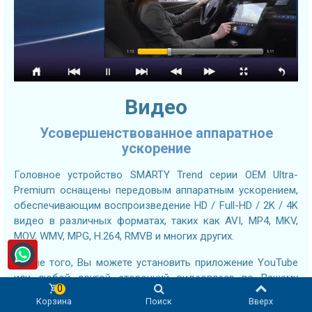
Видео
Усовершенствованное аппаратное
ускорение
Головное устройство SMARTY Trend серии OEM Ultra-
Premium оснащены передовым аппаратным ускорением,
обеспечивающим воспроизведение HD / Full-HD / 2K / 4K
видео в различных форматах, таких как AVI, MP4, MKV,
MOV, WMV, MPG, H.264, RMVB и многих других.
Кроме того, Вы можете установить приложение YouTube
или любой другой сторонний видеоплеер по Вашему
0
выбору из Google Play Store, что расширит Ваши
Корзина
Поиск
Вверх
возможности воспроизведения видео и обеспечит Вам