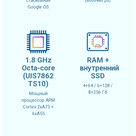
стабильная
(800х480 px)
Google OS
1.8 GHz
RAM +
Octa-core
внутренний
(UIS7862
SSD
TS10)
4+64 / 6+128 /
8+256 Гб
Мощный
процессор ARM
Cortex 2xA75 +
6xA55