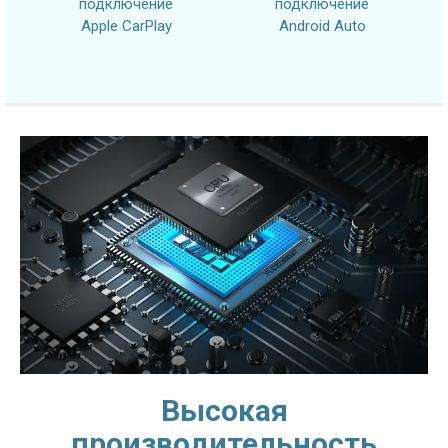
подключение
подключение
Apple CarPlay
Android Auto
Высокая
производительность