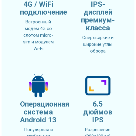
4G / WiFi
IPS-
подключение
дисплей
премиум-
Встроенный
класса
модем 4G со
слотом micro-
Сверхъяркие и
sim и модулем
широкие углы
Wi-Fi
обзора
Операционная
6.5
система
дюймов
Android 13
IPS
Популярная и
Разрешение