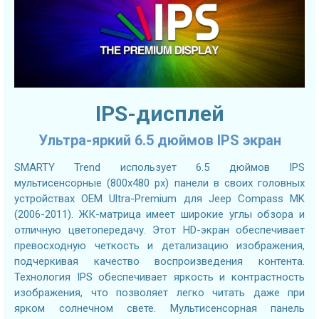
IPS-дисплей
Ультра-яркий 6.5 дюймов IPS экран
SMARTY Trend использует 6.5 дюймов IPS
мультисенсорные (800х480 px) панели в своих головных
устройствах OEM Ultra-Premium для Jeep Compass MK
(2006-2011). ЖК-матрица имеет широкие углы обзора и
отличную цветопередачу. Этот HD-экран обеспечивает
превосходную четкость и детализацию изображения,
подчеркивая качество воспроизведения контента.
Технология IPS обеспечивает яркость и контрастность
изображения, что позволяет легко читать даже при
ярком солнечном свете. Мультисенсорная панель