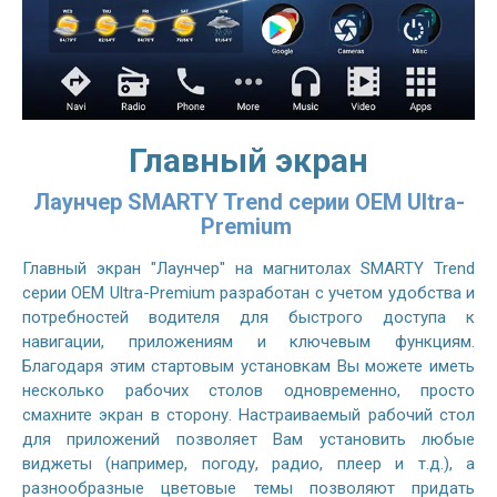
Главный экран
Лаунчер SMARTY Trend серии OEM Ultra-
Premium
Главный экран "Лаунчер" на магнитолах SMARTY Trend
серии OEM Ultra-Premium разработан с учетом удобства и
потребностей водителя для быстрого доступа к
навигации, приложениям и ключевым функциям.
Благодаря этим стартовым установкам Вы можете иметь
несколько рабочих столов одновременно, просто
смахните экран в сторону. Настраиваемый рабочий стол
для приложений позволяет Вам установить любые
виджеты (например, погоду, радио, плеер и т.д.), а
разнообразные цветовые темы позволяют придать