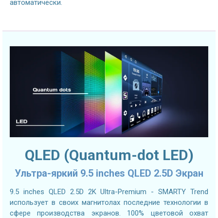
автоматически.
QLED (Quantum-dot LED)
Ультра-яркий 9.5 inches QLED 2.5D Экран
9.5 inches QLED 2.5D 2K Ultra-Premium - SMARTY Trend
использует в своих магнитолах последние технологии в
сфере производства экранов. 100% цветовой охват