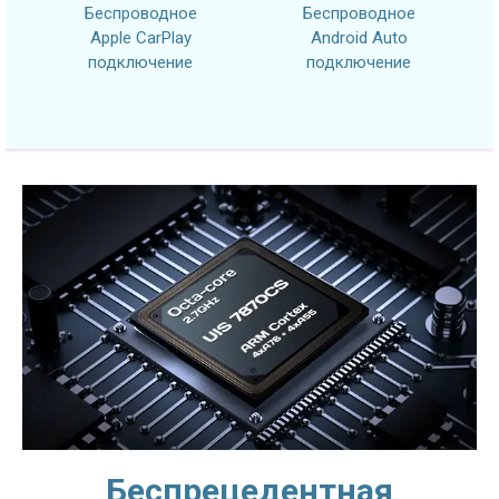
Беспроводное
Беспроводное
Apple CarPlay
Android Auto
подключение
подключение
Беспрецедентная