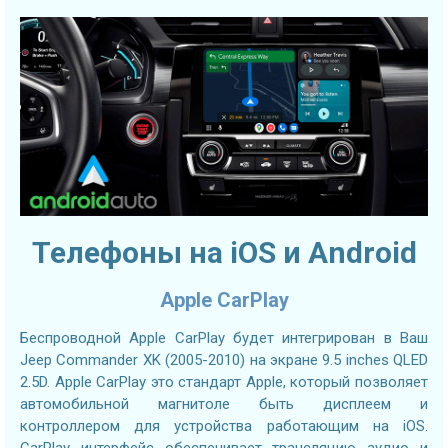
Телефоны на iOS и Android
Apple CarPlay
Беспроводной Apple CarPlay будет интегрирован в Ваш
Jeep Commander XK (2005-2010) на экране 9.5 inches QLED
2.5D. Apple CarPlay это стандарт Apple, который позволяет
автомобильной магнитоле быть дисплеем и
контроллером для устройства работающим на iOS.