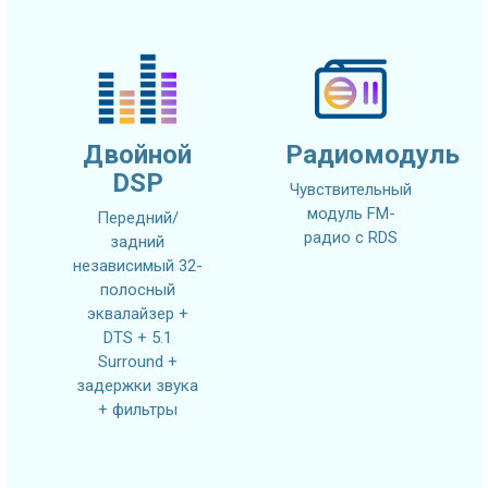
Двойной
Радиомодуль
DSP
Чувствительный
модуль FM-
Передний/
радио с RDS
задний
независимый 32-
полосный
эквалайзер +
DTS + 5.1
Surround +
задержки звука
+ фильтры