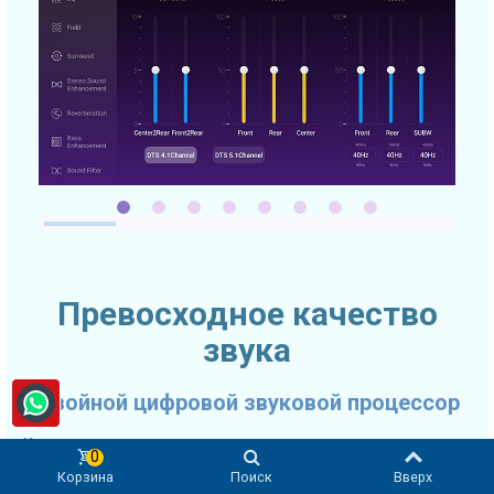
Превосходное качество
звука
Двойной цифровой звуковой процессор
Качество звука очень часто выходит на первое место при
0
выборе автомобильного головного устройства. SMARTY
Корзина
Поиск
Вверх
Trend 2K Ultra-Premium головное устройство оснащено