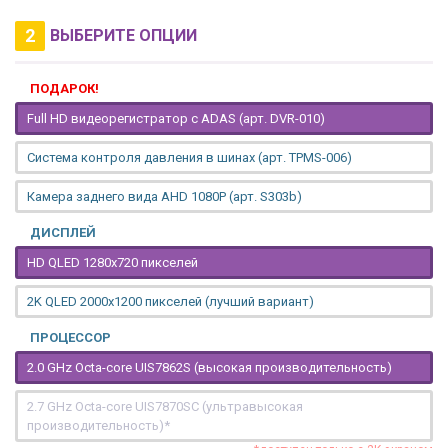
2
ВЫБЕРИТЕ ОПЦИИ
ПОДАРОК!
Full HD видеорегистратор с ADAS (арт. DVR-010)
Система контроля давления в шинах (арт. TPMS-006)
Камера заднего вида AHD 1080P (арт. S303b)
ДИСПЛЕЙ
HD QLED 1280x720 пикселей
2K QLED 2000х1200 пикселей (лучший вариант)
ПРОЦЕССОР
2.0 GHz Octa-core UIS7862S (высокая производительность)
2.7 GHz Octa-core UIS7870SC (ультравысокая
производительность)*