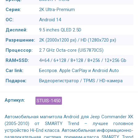
Серия:
2K Ultra-Premium
ОС:
Android 14
Дисплей:
9.5 inches QLED 2.5D
Разрешение:
2K (2000x1200 px) / HD (1280x720 px)
Процессор:
2.7 GHz Octa-core (UIS7870CS)
RAM+SSD:
4+64 / 6+128 / 8+128 / 8+256 / 12+256 Gb
Car link:
Беспров. Apple CarPlay и Android Auto
Подарок:
Видеорегистратор / TPMS / HD-камера
Артикул:
STUIS-1450
Автомобильная магнитола Android для Jeep Commander XK
(2005-2010) от SMARTY Trend – лучшее головное
устройство Hi-End класса. Автомобильная информационно-
развлекательная система премиум-класса SMARTY Trend