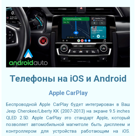
Телефоны на iOS и Android
Apple CarPlay
Беспроводной Apple CarPlay будет интегрирован в Ваш
Jeep Cherokee/Liberty KK (2007-2013) на экране 9.5 inches
QLED 2.5D. Apple CarPlay это стандарт Apple, который
позволяет автомобильной магнитоле быть дисплеем и
контроллером для устройства работающим на iOS.