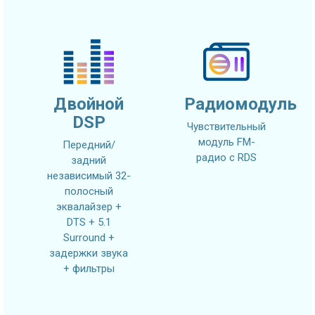
Двойной
Радиомодуль
DSP
Чувствительный
модуль FM-
Передний/
радио с RDS
задний
независимый 32-
полосный
эквалайзер +
DTS + 5.1
Surround +
задержки звука
+ фильтры