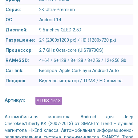
Серия:
2K Ultra-Premium
ОС:
Android 14
Дисплей:
9.5 inches QLED 2.5D
Разрешение:
2K (2000x1200 px) / HD (1280x720 px)
Процессор:
2.7 GHz Octa-core (UIS7870CS)
RAM+SSD:
4+64 / 6+128 / 8+128 / 8+256 / 12+256 Gb
Car link:
Беспров. Apple CarPlay и Android Auto
Подарок:
Видеорегистратор / TPMS / HD-камера
Артикул:
STUIS-1618
Автомобильная магнитола Android для Jeep
Cherokee/Liberty KK (2007-2013) от SMARTY Trend – лучшая
магнитола Hi-End класса. Автомобильная информационно-
развлекательная система премиум-класса SMARTY Trend