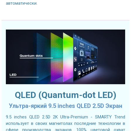
автоматически.
QLED (Quantum-dot LED)
Ультра-яркий 9.5 inches QLED 2.5D Экран
9.5 inches QLED 2.5D 2K Ultra-Premium - SMARTY Trend
использует в своих магнитолах последние технологии в
сфере производства экранов. 100% цветовой охват