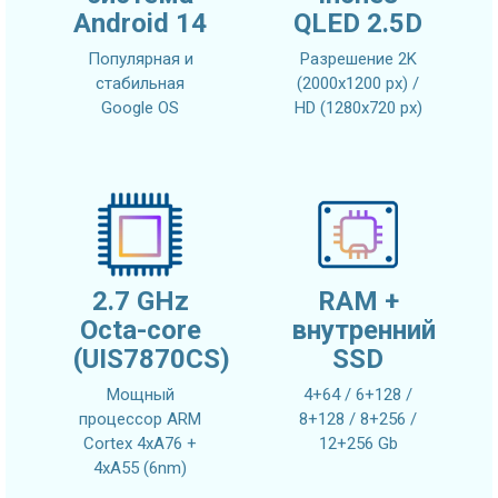
Android 14
QLED 2.5D
Популярная и
Разрешение 2K
стабильная
(2000x1200 px) /
Google OS
HD (1280x720 px)
2.7 GHz
RAM +
Octa-core
внутренний
(UIS7870CS)
SSD
Мощный
4+64 / 6+128 /
процессор ARM
8+128 / 8+256 /
Cortex 4xA76 +
12+256 Gb
4xA55 (6nm)