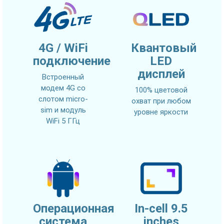
4G / WiFi
Квантовый
подключение
LED
дисплей
Встроенный
модем 4G со
100% цветовой
слотом micro-
охват при любом
sim и модуль
уровне яркости
WiFi 5 ГГц
Операционная
In-cell 9.5
система
inches