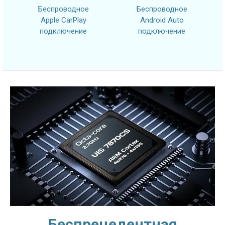
Беспроводное
Беспроводное
Apple CarPlay
Android Auto
подключение
подключение
Беспрецедентная