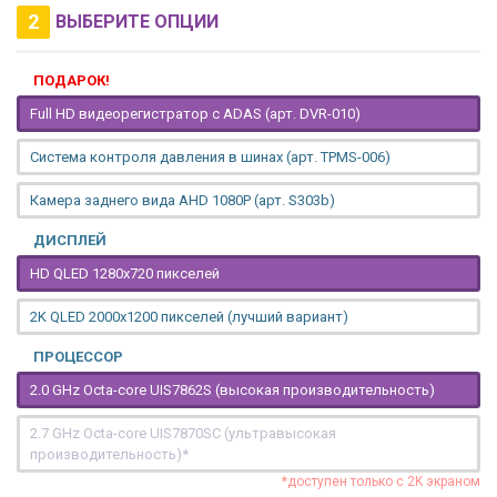
2
ВЫБЕРИТЕ ОПЦИИ
ПОДАРОК!
Full HD видеорегистратор с ADAS (арт. DVR-010)
Система контроля давления в шинах (арт. TPMS-006)
Камера заднего вида AHD 1080P (арт. S303b)
ДИСПЛЕЙ
HD QLED 1280x720 пикселей
2K QLED 2000х1200 пикселей (лучший вариант)
ПРОЦЕССОР
2.0 GHz Octa-core UIS7862S (высокая производительность)
2.7 GHz Octa-core UIS7870SC (ультравысокая
производительность)*
*доступен только с 2K экраном