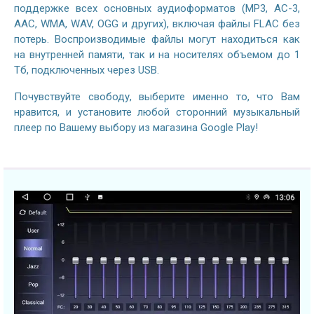
поддержке всех основных аудиоформатов (MP3, AC-3,
AAC, WMA, WAV, OGG и других), включая файлы FLAC без
потерь. Воспроизводимые файлы могут находиться как
на внутренней памяти, так и на носителях объемом до 1
Тб, подключенных через USB.
Почувствуйте свободу, выберите именно то, что Вам
нравится, и установите любой сторонний музыкальный
плеер по Вашему выбору из магазина Google Play!