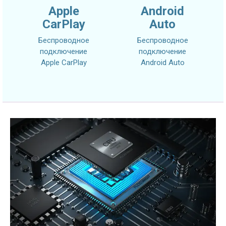
Apple
Android
CarPlay
Auto
Беспроводное
Беспроводное
подключение
подключение
Apple CarPlay
Android Auto