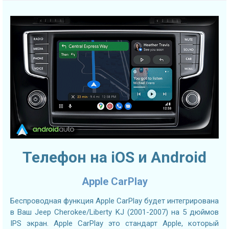
Телефон на iOS и Android
Apple CarPlay
Беспроводная функция Apple CarPlay будет интегрирована
в Ваш Jeep Cherokee/Liberty KJ (2001-2007) на 5 дюймов
IPS экран. Apple CarPlay это стандарт Apple, который