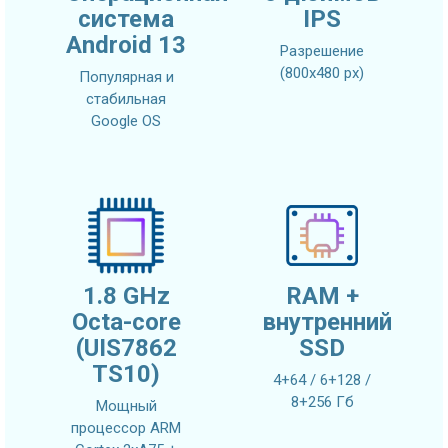
система
IPS
Android 13
Разрешение
(800х480 px)
Популярная и
стабильная
Google OS
1.8 GHz
RAM +
Octa-core
внутренний
(UIS7862
SSD
TS10)
4+64 / 6+128 /
8+256 Гб
Мощный
процессор ARM