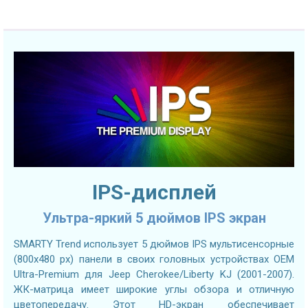
IPS-дисплей
Ультра-яркий 5 дюймов IPS экран
SMARTY Trend использует 5 дюймов IPS мультисенсорные
(800х480 px) панели в своих головных устройствах OEM
Ultra-Premium для Jeep Cherokee/Liberty KJ (2001-2007).
ЖК-матрица имеет широкие углы обзора и отличную
цветопередачу. Этот HD-экран обеспечивает