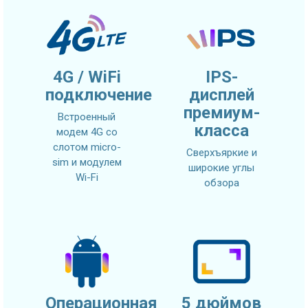
4G / WiFi
IPS-
подключение
дисплей
премиум-
Встроенный
класса
модем 4G со
слотом micro-
Сверхъяркие и
sim и модулем
широкие углы
Wi-Fi
обзора
Операционная
5 дюймов