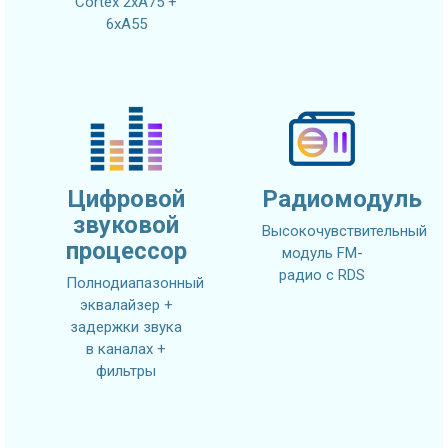
Cortex 2xA75 +
6xA55
Цифровой
Радиомодуль
звуковой
Высокочувствительный
процессор
модуль FM-
радио с RDS
Полнодиапазонный
эквалайзер +
задержки звука
в каналах +
фильтры