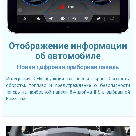
Отображение информации
об автомобиле
Новая цифровая приборная панель
Интеграция OEM функций на новый экран. Скорость,
обороты, топливо и предупреждение о безопасности
теперь на приборной панели 8.4 дюйма IPS в выбранной
Вами теме.