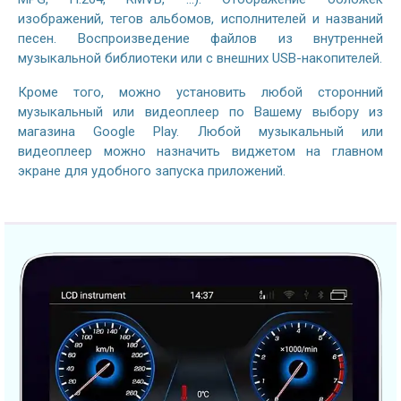
изображений, тегов альбомов, исполнителей и названий
песен. Воспроизведение файлов из внутренней
музыкальной библиотеки или с внешних USB-накопителей.
Кроме того, можно установить любой сторонний
музыкальный или видеоплеер по Вашему выбору из
магазина Google Play. Любой музыкальный или
видеоплеер можно назначить виджетом на главном
экране для удобного запуска приложений.