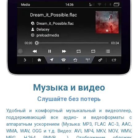
Музыка и видео
Слушайте без потерь
Удобный и комфортный музыкальный и видеоплеер,
поддерживающий все аудио- и видеоформаты с
аппаратным ускорением (Музыка: MP3, FLAC AC-3, AAC,
WMA, WAV, OGG и т.д. Видео: AVI, MP4, MKV, MOV, WMV,
MPG, H.264, RMVB, ...). Отображение обложек