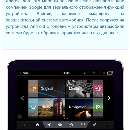
Android Auto это мобильное приложение, разработанное
компанией Google для зеркального отображения функций
устройства Android, например, смартфона, на
развлекательной системе автомобиля. После сопряжения
устройства Android с головным устройством автомобиля
система будет отображать приложения на его дисплее.