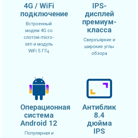
4G / WiFi
IPS-
подключение
дисплей
премиум-
Встроенный
класса
модем 4G со
слотом micro-
Сверхъяркие и
sim и модуль
широкие углы
WiFi 5 ГГц
обзора
Операционная
Антиблик
система
8.4
Android 12
дюйма
IPS
Популярная и