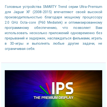
Головные устройства SMARTY Trend серии Ultra-Premium
для Jaguar XF (2008-2015) впечатляют своей высокой
производительностью благодаря мощному процессору
2.0 GHz Octa-core (P60 Mediatek) и оптимизированному
программному обеспечению, что позволяет Вам
использовать несколько приложений одновременно без
прерываний и задержек, наслаждаться фильмами, играть
в 3D-игры и выполнять любые другие задачи, не
ограничивая себя.