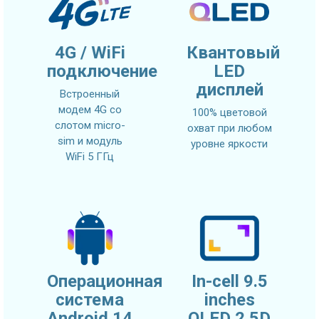
4G / WiFi
Квантовый
подключение
LED
дисплей
Встроенный
модем 4G со
100% цветовой
слотом micro-
охват при любом
sim и модуль
уровне яркости
WiFi 5 ГГц
Операционная
In-cell 9.5
система
inches
Android 14
QLED 2.5D