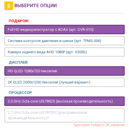
2
ВЫБЕРИТЕ ОПЦИИ
ПОДАРОК!
Full HD видеорегистратор с ADAS (арт. DVR-010)
Система контроля давления в шинах (арт. TPMS-006)
Камера заднего вида AHD 1080P (арт. S303b)
ДИСПЛЕЙ
HD QLED 1280x720 пикселей
2K QLED 2000х1200 пикселей (лучший вариант)
ПРОЦЕССОР
2.0 GHz Octa-core UIS7862S (высокая производительность)
2.7 GHz Octa-core UIS7870SC (ультравысокая
производительность)*
*доступен только с 2K экраном