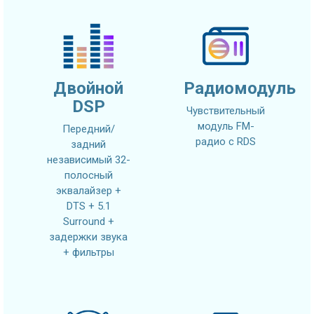
Двойной
Радиомодуль
DSP
Чувствительный
модуль FM-
Передний/
радио с RDS
задний
независимый 32-
полосный
эквалайзер +
DTS + 5.1
Surround +
задержки звука
+ фильтры