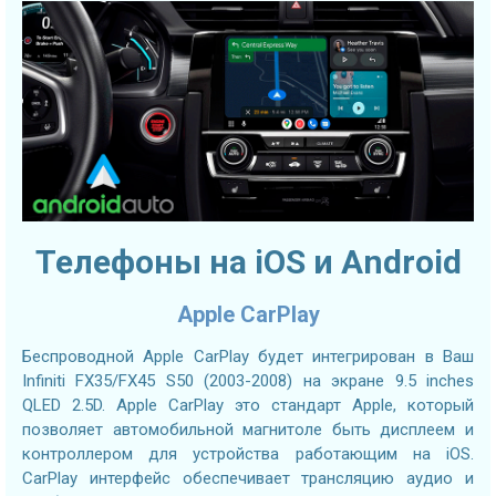
Телефоны на iOS и Android
Apple CarPlay
Беспроводной Apple CarPlay будет интегрирован в Ваш
Infiniti FX35/FX45 S50 (2003-2008) на экране 9.5 inches
QLED 2.5D. Apple CarPlay это стандарт Apple, который
позволяет автомобильной магнитоле быть дисплеем и
контроллером для устройства работающим на iOS.
CarPlay интерфейс обеспечивает трансляцию аудио и