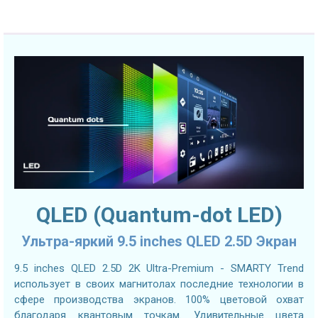
QLED (Quantum-dot LED)
Ультра-яркий 9.5 inches QLED 2.5D Экран
9.5 inches QLED 2.5D 2K Ultra-Premium - SMARTY Trend
использует в своих магнитолах последние технологии в
сфере производства экранов. 100% цветовой охват
благодаря квантовым точкам. Удивительные цвета