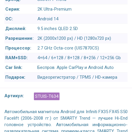
Серия:
2K Ultra-Premium
ОС:
Android 14
Дисплей:
9.5 inches QLED 2.5D
Разрешение:
2K (2000x1200 px) / HD (1280x720 px)
Процессор:
2.7 GHz Octa-core (UIS7870CS)
RAM+SSD:
4+64 / 6+128 / 8+128 / 8+256 / 12+256 Gb
Car link:
Беспров. Apple CarPlay и Android Auto
Подарок:
Видеорегистратор / TPMS / HD-камера
Артикул:
STUIS-T634
Автомобильная магнитола Android для Infiniti FX35 FX45 S50
Facelift (2006-2008 гг.) от SMARTY Trend — лучшее Hi-End
головное устройство. Автомобильная информационно-
развлекательная система премиум-класса SMARTY Trend