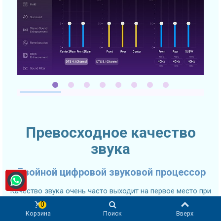
Превосходное качество
звука
Двойной цифровой звуковой процессор
Качество звука очень часто выходит на первое место при
выборе автомобильного головного устройства. SMARTY
0
Trend 2K Ultra-Premium головное устройство оснащено
Корзина
Поиск
Вверх