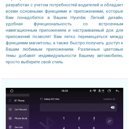
разработан с учетом потребностей водителей и обладает
всеми основными функциями и приложениями, которые
Вам понадобятся в Вашем Hyundai. Легкий дизайн,
удобная функциональность со встроенным
навигационным приложением и настраиваемый док для
приложений позволят Вам легко перемещаться между
функциями магнитолы, а также быстро получать доступ к
Вашим любимым приложениям. Различные цветовые
темы добавят индивидуальности Вашему автомобилю,
просто выберите свой стиль.