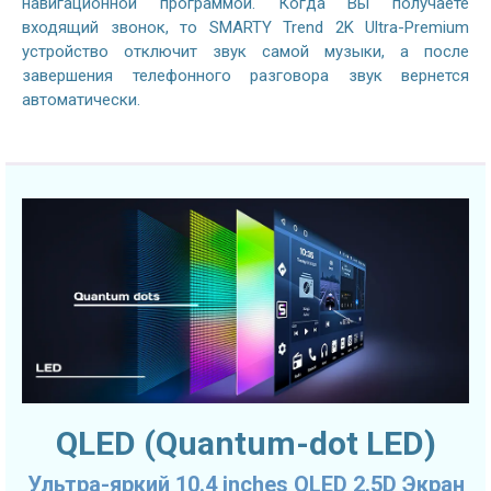
навигационной программой. Когда Вы получаете
входящий звонок, то SMARTY Trend 2K Ultra-Premium
устройство отключит звук самой музыки, а после
завершения телефонного разговора звук вернется
автоматически.
QLED (Quantum-dot LED)
Ультра-яркий 10.4 inches QLED 2.5D Экран