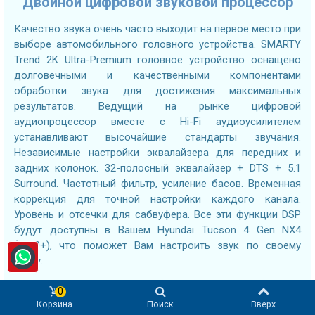
Двойной цифровой звуковой процессор
Качество звука очень часто выходит на первое место при
выборе автомобильного головного устройства. SMARTY
Trend 2K Ultra-Premium головное устройство оснащено
долговечными и качественными компонентами
обработки звука для достижения максимальных
результатов. Ведущий на рынке цифровой
аудиопроцессор вместе с Hi-Fi аудиоусилителем
устанавливают высочайшие стандарты звучания.
Независимые настройки эквалайзера для передних и
задних колонок. 32-полосный эквалайзер + DTS + 5.1
Surround. Частотный фильтр, усиление басов. Временная
коррекция для точной настройки каждого канала.
Уровень и отсечки для сабвуфера. Все эти функции DSP
будут доступны в Вашем Hyundai Tucson 4 Gen NX4
(2020+), что поможет Вам настроить звук по своему
вкусу.
Оптический и
0
коаксиальный
Корзина
Поиск
Вверх