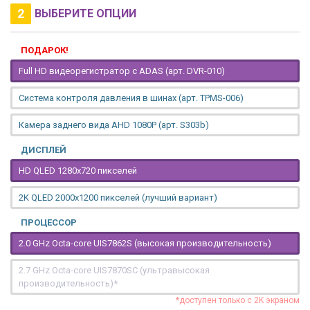
2
ВЫБЕРИТЕ ОПЦИИ
ПОДАРОК!
Full HD видеорегистратор с ADAS (арт. DVR-010)
Система контроля давления в шинах (арт. TPMS-006)
Камера заднего вида AHD 1080P (арт. S303b)
ДИСПЛЕЙ
HD QLED 1280x720 пикселей
2K QLED 2000х1200 пикселей (лучший вариант)
ПРОЦЕССОР
2.0 GHz Octa-core UIS7862S (высокая производительность)
2.7 GHz Octa-core UIS7870SC (ультравысокая
производительность)*
*доступен только с 2K экраном