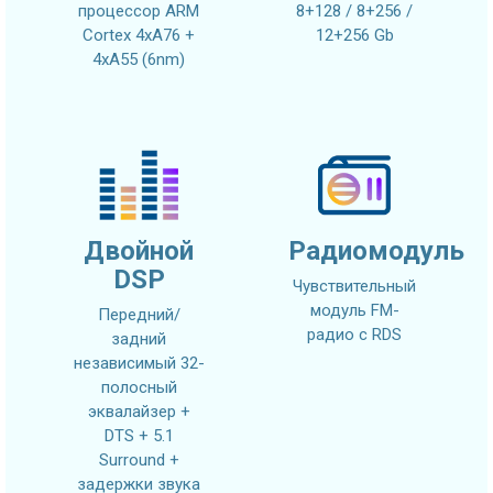
процессор ARM
8+128 / 8+256 /
Cortex 4xA76 +
12+256 Gb
4xA55 (6nm)
Двойной
Радиомодуль
DSP
Чувствительный
модуль FM-
Передний/
радио с RDS
задний
независимый 32-
полосный
эквалайзер +
DTS + 5.1
Surround +
задержки звука