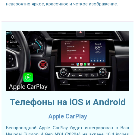
невероятно яркое, красочное и четкое изображение.
Телефоны на iOS и Android
Apple CarPlay
Беспроводной Apple CarPlay будет интегрирован в Ваш
Hyundai Tucson 4 Gen NX4 (2020+) на экране 10.4 inches