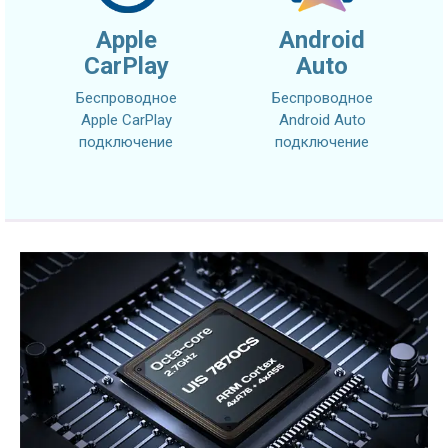
Apple
Android
CarPlay
Auto
Беспроводное
Беспроводное
Apple CarPlay
Android Auto
подключение
подключение