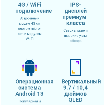
4G / WiFi
IPS-
подключение
дисплей
премиум-
Встроенный
класса
модем 4G со
слотом micro-
Сверхъяркие и
sim и модулем
широкие углы
Wi-Fi
обзора
Операционная
Вертикальный
система
9.7 / 10,4
Android 13
дюймов
QLED
Популярная и