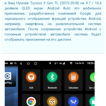
в Ваш Hyundai Tucson 3 Gen TL (2015-2018) на 9.7 / 10,4
дюймов QLED экран. Android Auto это мобильное
приложение, разработанное компанией Google для
зеркального отображения функций устройства Android,
например, смартфона, на развлекательной системе
автомобиля. После сопряжения устройства Android с
головным устройством автомобиля система будет
отображать приложения на его дисплее.