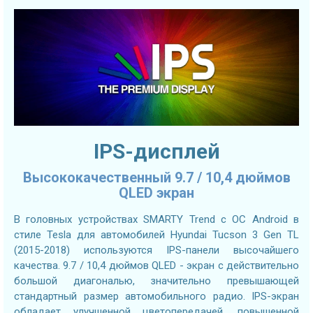
IPS-дисплей
Высококачественный 9.7 / 10,4 дюймов
QLED экран
В головных устройствах SMARTY Trend с ОС Android в
стиле Tesla для автомобилей Hyundai Tucson 3 Gen TL
(2015-2018) используются IPS-панели высочайшего
качества. 9.7 / 10,4 дюймов QLED - экран с действительно
большой диагональю, значительно превышающей
стандартный размер автомобильного радио. IPS-экран
обладает улучшенной цветопередачей, повышенной