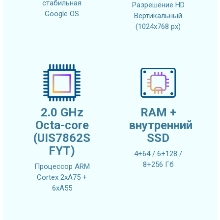
стабильная
Разрешение HD
Google OS
Вертикальный
(1024x768 px)
2.0 GHz
RAM +
Octa-core
внутренний
(UIS7862S
SSD
FYT)
4+64 / 6+128 /
8+256 Гб
Процессор ARM
Cortex 2xA75 +
6xA55