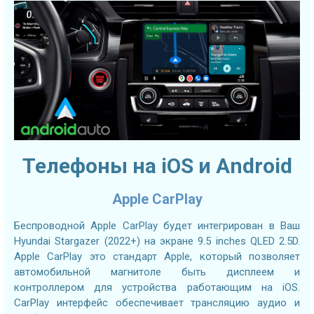
Телефоны на iOS и Android
Apple CarPlay
Беспроводной Apple CarPlay будет интегрирован в Ваш
Hyundai Stargazer (2022+) на экране 9.5 inches QLED 2.5D.
Apple CarPlay это стандарт Apple, который позволяет
автомобильной магнитоле быть дисплеем и
контроллером для устройства работающим на iOS.
CarPlay интерфейс обеспечивает трансляцию аудио и