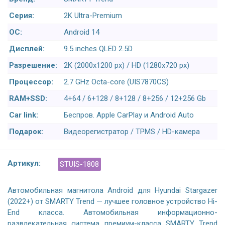
Серия:
2K Ultra-Premium
ОС:
Android 14
Дисплей:
9.5 inches QLED 2.5D
Разрешение:
2K (2000x1200 px) / HD (1280x720 px)
Процессор:
2.7 GHz Octa-core (UIS7870CS)
RAM+SSD:
4+64 / 6+128 / 8+128 / 8+256 / 12+256 Gb
Car link:
Беспров. Apple CarPlay и Android Auto
Подарок:
Видеорегистратор / TPMS / HD-камера
Артикул:
STUIS-1808
Автомобильная магнитола Android для Hyundai Stargazer
(2022+) от SMARTY Trend — лучшее головное устройство Hi-
End класса. Автомобильная информационно-
развлекательная система премиум-класса SMARTY Trend