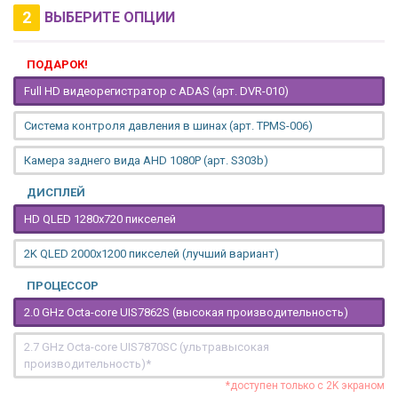
2
ВЫБЕРИТЕ ОПЦИИ
ПОДАРОК!
Full HD видеорегистратор с ADAS (арт. DVR-010)
Система контроля давления в шинах (арт. TPMS-006)
Камера заднего вида AHD 1080P (арт. S303b)
ДИСПЛЕЙ
HD QLED 1280x720 пикселей
2K QLED 2000х1200 пикселей (лучший вариант)
ПРОЦЕССОР
2.0 GHz Octa-core UIS7862S (высокая производительность)
2.7 GHz Octa-core UIS7870SC (ультравысокая
производительность)*
*доступен только с 2K экраном