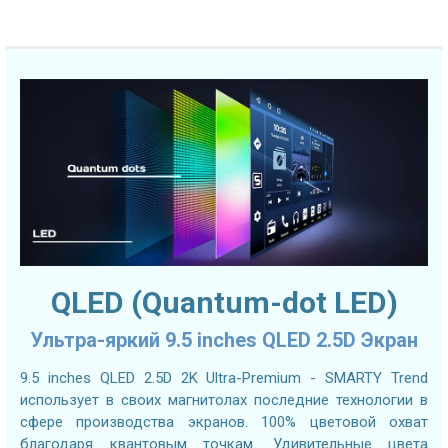
QLED (Quantum-dot LED)
Ультра-яркий 9.5 inches QLED 2.5D Экран
9.5 inches QLED 2.5D 2K Ultra-Premium - SMARTY Trend
использует в своих магнитолах последние технологии в
сфере производства экранов. 100% цветовой охват
благодаря квантовым точкам. Удивительные цвета