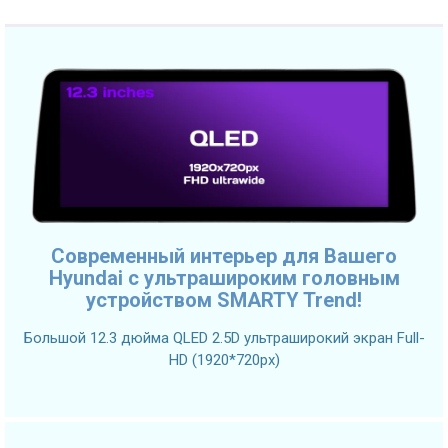
Современный интерьер для Вашего
Hyundai с ультрашироким головным
устройством SMARTY Trend!
Большой 12.3 дюйма QLED 2.5D ультраширокий экран Full-
HD (1920*720px)