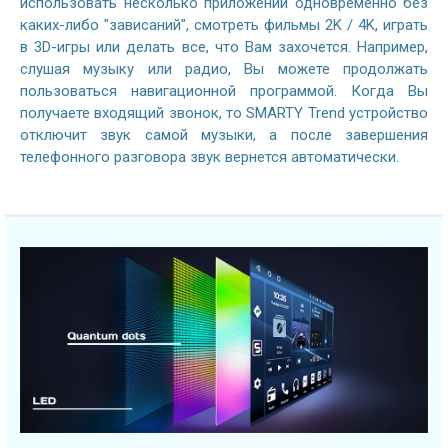
использовать несколько приложений одновременно без
каких-либо "зависаний", смотреть фильмы 2K / 4K, играть
в 3D-игры или делать все, что Вам захочется. Например,
слушая музыку или радио, Вы можете продолжать
пользоваться навигационной программой. Когда Вы
получаете входящий звонок, то SMARTY Trend устройство
отключит звук самой музыки, а после завершения
телефонного разговора звук вернется автоматически.