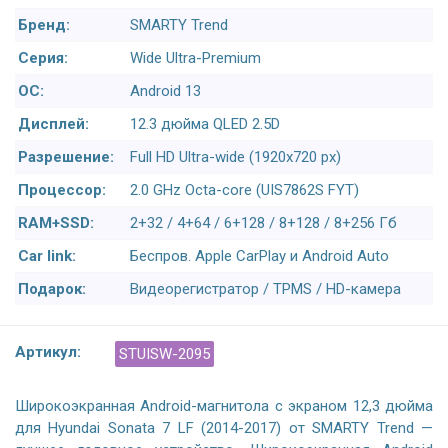
Бренд:
SMARTY Trend
Серия:
Wide Ultra-Premium
ОС:
Android 13
Дисплей:
12.3 дюйма QLED 2.5D
Разрешение:
Full HD Ultra-wide (1920x720 px)
Процессор:
2.0 GHz Octa-core (UIS7862S FYT)
RAM+SSD:
2+32 / 4+64 / 6+128 / 8+128 / 8+256 Гб
Car link:
Беспров. Apple CarPlay и Android Auto
Подарок:
Видеорегистратор / TPMS / HD-камера
Артикул:
STUISW-2095
Широкоэкранная Android-магнитола с экраном 12,3 дюйма
для Hyundai Sonata 7 LF (2014-2017) от SMARTY Trend —