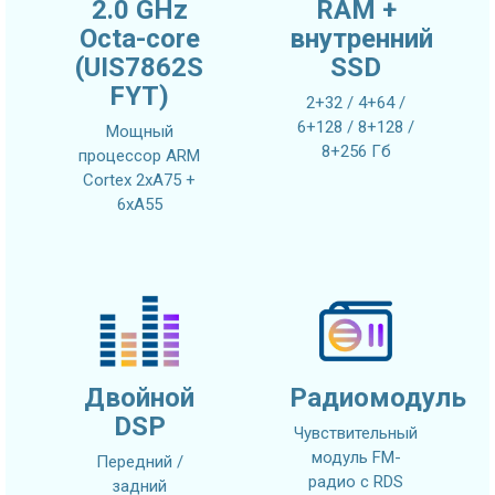
2.0 GHz
RAM +
Octa-core
внутренний
(UIS7862S
SSD
FYT)
2+32 / 4+64 /
6+128 / 8+128 /
Мощный
8+256 Гб
процессор ARM
Cortex 2xA75 +
6xA55
Двойной
Радиомодуль
DSP
Чувствительный
модуль FM-
Передний /
радио с RDS
задний