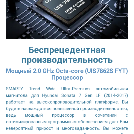
Беспрецедентная
производительность
Мощный 2.0 GHz Octa-core (UIS7862S FYT)
Процессор
SMARTY Trend Wide Ultra-Premium автомобильная
магнитола для Hyundai Sonata 7 Gen LF (2014-2017)
работает на высокопроизводительной платформе. Вы
будете наслаждаться повышенной производительностью,
ведь мощный процессор в сочетании с
оптимизированным программным обеспечением дает Вам
невероятный прирост и многозадачность. Вы можете