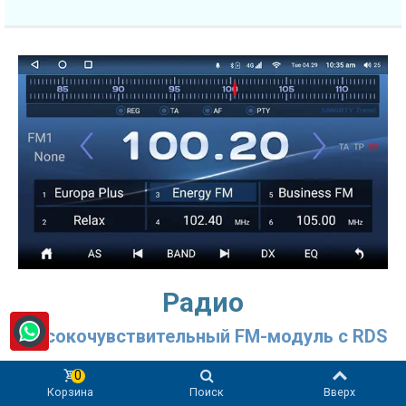
Радио
Высокочувствительный FM-модуль с RDS
Радио - одна из основных функций мультимедийной
0
системы в Hyundai Sonata 7 Gen LF (2014-2017)! SMARTY
Корзина
Поиск
Вверх