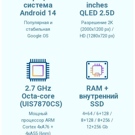
система
inches
Android 14
QLED 2.5D
Популярная и
Разрешение 2K
стабильная
(2000x1200 px) /
Google OS
HD (1280x720 px)
2.7 GHz
RAM +
Octa-core
внутренний
(UIS7870CS)
SSD
Мощный
4+64 / 6+128 /
процессор ARM
8+128 / 8+256 /
Cortex 4xA76 +
12+256 Gb
4xA55 (6nm)