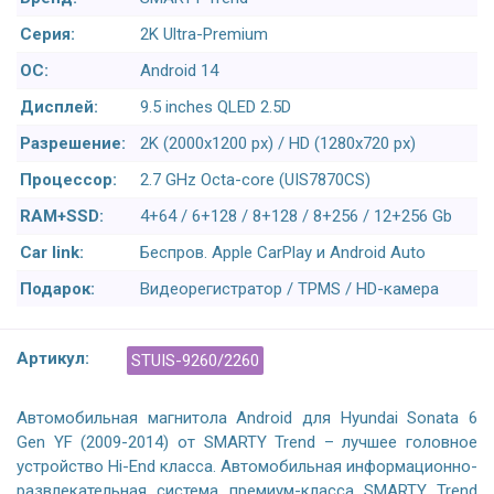
Серия:
2K Ultra-Premium
ОС:
Android 14
Дисплей:
9.5 inches QLED 2.5D
Разрешение:
2K (2000x1200 px) / HD (1280x720 px)
Процессор:
2.7 GHz Octa-core (UIS7870CS)
RAM+SSD:
4+64 / 6+128 / 8+128 / 8+256 / 12+256 Gb
Car link:
Беспров. Apple CarPlay и Android Auto
Подарок:
Видеорегистратор / TPMS / HD-камера
Артикул:
STUIS-9260/2260
Автомобильная магнитола Android для Hyundai Sonata 6
Gen YF (2009-2014) от SMARTY Trend – лучшее головное
устройство Hi-End класса. Автомобильная информационно-
развлекательная система премиум-класса SMARTY Trend