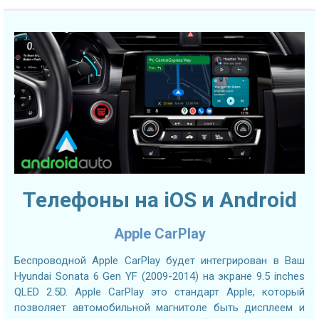
Телефоны на iOS и Android
Apple CarPlay
Беспроводной Apple CarPlay будет интегрирован в Ваш
Hyundai Sonata 6 Gen YF (2009-2014) на экране 9.5 inches
QLED 2.5D. Apple CarPlay это стандарт Apple, который
позволяет автомобильной магнитоле быть дисплеем и