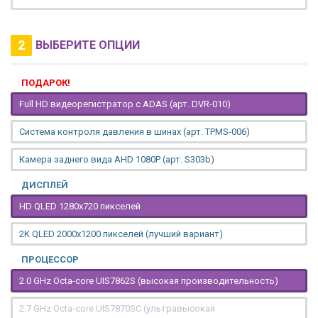
2
ВЫБЕРИТЕ ОПЦИИ
ПОДАРОК!
Full HD видеорегистратор с ADAS (арт. DVR-010)
Система контроля давления в шинах (арт. TPMS-006)
Камера заднего вида AHD 1080P (арт. S303b)
ДИСПЛЕЙ
HD QLED 1280x720 пикселей
2K QLED 2000х1200 пикселей (лучший вариант)
ПРОЦЕССОР
2.0 GHz Octa-core UIS7862S (высокая производительность)
2.7 GHz Octa-core UIS7870SC (ультравысокая