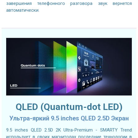
завершения телефонного разговора звук вернется
автоматически.
QLED (Quantum-dot LED)
Ультра-яркий 9.5 inches QLED 2.5D Экран
9.5 inches QLED 2.5D 2K Ultra-Premium - SMARTY Trend
использует в своих магнитолах последние технологии в