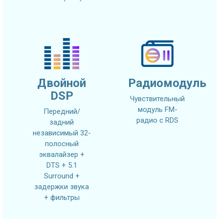
Двойной
Радиомодуль
DSP
Чувствительный
модуль FM-
Передний/
радио с RDS
задний
независимый 32-
полосный
эквалайзер +
DTS + 5.1
Surround +
задержки звука
+ фильтры