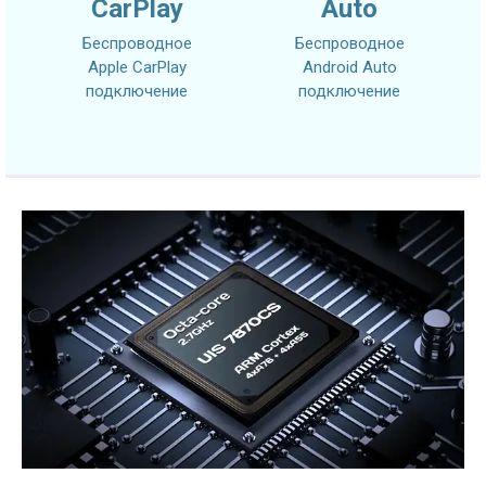
CarPlay
Auto
Беспроводное
Беспроводное
Apple CarPlay
Android Auto
подключение
подключение