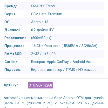
Бренд:
SMARTY Trend
Серия:
OEM Ultra-Premium
ОС:
Android 13
Дисплей:
6.2 дюйма IPS
Разрешение:
(800х480 px)
Процессор:
1.6 GHz Octa-core (UIS8581A / SC9863A)
RAM+SSD:
2+32 / 4+64 Гб
Car link:
Беспров. Apple CarPlay и Android Auto
Подарок:
Видеорегистратор / TPMS / HD-камера
Артикул:
STUISO-T8268
Автомобильная магнитола на базе Android OEM для Hyundai
Santa Fe 2 (2006-2012 гг.) с экраном IPS 6,2 дюйма.