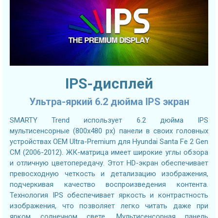
IPS-дисплей
Ультра-яркий 6.2 дюйма IPS экран
SMARTY Trend использует 6.2 дюйма IPS
мультисенсорные (800х480 px) панели в своих головных
устройствах OEM Ultra-Premium для Hyundai Santa Fe 2 Gen
CM (2006-2012). ЖК-матрица имеет широкие углы обзора
и отличную цветопередачу. Этот HD-экран обеспечивает
превосходную четкость и детализацию изображения,
подчеркивая качество воспроизведения контента.
Технология IPS обеспечивает яркость и контрастность
изображения, что позволяет легко читать даже при
ярком солнечном свете. Мультисенсорная панель