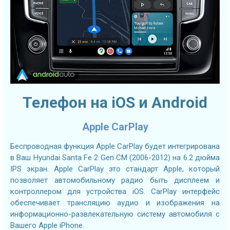
Телефон на iOS и Android
Apple CarPlay
Беспроводная функция Apple CarPlay будет интегрирована
в Ваш Hyundai Santa Fe 2 Gen CM (2006-2012) на 6.2 дюйма
IPS экран. Apple CarPlay это стандарт Apple, который
позволяет автомобильному радио быть дисплеем и
контроллером для устройства iOS. CarPlay интерфейс
обеспечивает трансляцию аудио и изображения на
информационно-развлекательную систему автомобиля с
Вашего Apple iPhone.