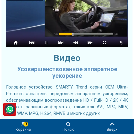
Видео
Усовершенствованное аппаратное
ускорение
Головное устройство SMARTY Trend серии OEM Ultra-
Premium оснащены передовым аппаратным ускорением,
обеспечивающим воспроизведение HD / Full-HD / 2K / 4K
видео в различных форматах, таких как AVI, MP4, MKV,
MOV, WMV, MPG, H.264, RMVB и многих других.
0
Кроме того, Вы можете установить приложение YouTube
Корзина
Поиск
Вверх
или любой другой сторонний видеоплеер по Вашему