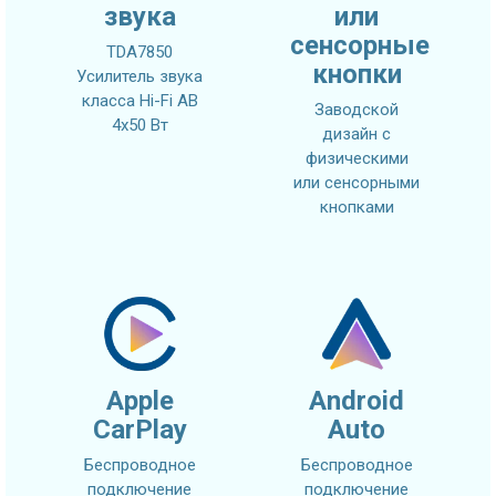
звука
или
сенсорные
TDA7850
кнопки
Усилитель звука
класса Hi-Fi AB
Заводской
4x50 Вт
дизайн с
физическими
или сенсорными
кнопками
Apple
Android
CarPlay
Auto
Беспроводное
Беспроводное
подключение
подключение