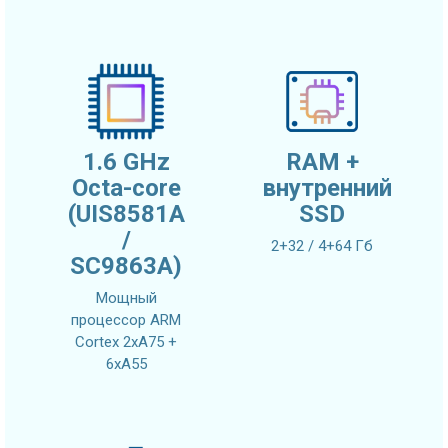
1.6 GHz
RAM +
Octa-core
внутренний
(UIS8581A
SSD
/
2+32 / 4+64 Гб
SC9863A)
Мощный
процессор ARM
Cortex 2xA75 +
6xA55