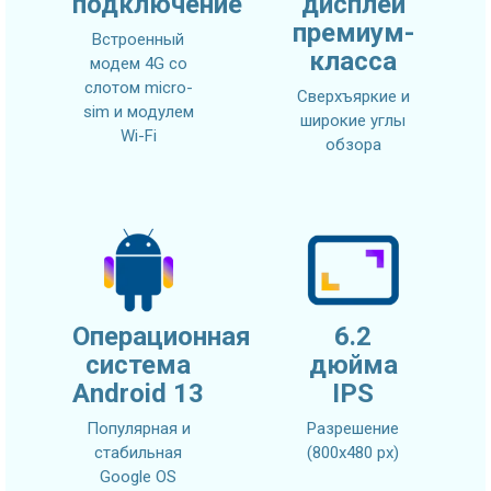
подключение
дисплей
премиум-
Встроенный
класса
модем 4G со
слотом micro-
Сверхъяркие и
sim и модулем
широкие углы
Wi-Fi
обзора
Операционная
6.2
система
дюйма
Android 13
IPS
Популярная и
Разрешение
стабильная
(800х480 px)
Google OS