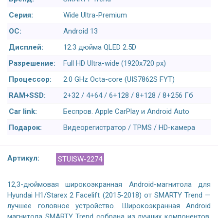
Серия:
Wide Ultra-Premium
ОС:
Android 13
Дисплей:
12.3 дюйма QLED 2.5D
Разрешение:
Full HD Ultra-wide (1920x720 px)
Процессор:
2.0 GHz Octa-core (UIS7862S FYT)
RAM+SSD:
2+32 / 4+64 / 6+128 / 8+128 / 8+256 Гб
Car link:
Беспров. Apple CarPlay и Android Auto
Подарок:
Видеорегистратор / TPMS / HD-камера
Артикул:
STUISW-2274
12,3-дюймовая широкоэкранная Android-магнитола для
Hyundai H1/Starex 2 Facelift (2015-2018) от SMARTY Trend —
лучшее головное устройство. Широкоэкранная Android
магнитола SMARTY Trend собрана из лучших компонентов.