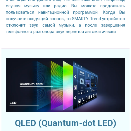
слушая музыку или радио, Вы можете продолжать
пользоваться навигационной программой. Когда Вы
получаете входящий звонок, то SMARTY Trend устройство
отключит звук самой музыки, а после завершения
телефонного разговора звук вернется автоматически.
QLED (Quantum-dot LED)