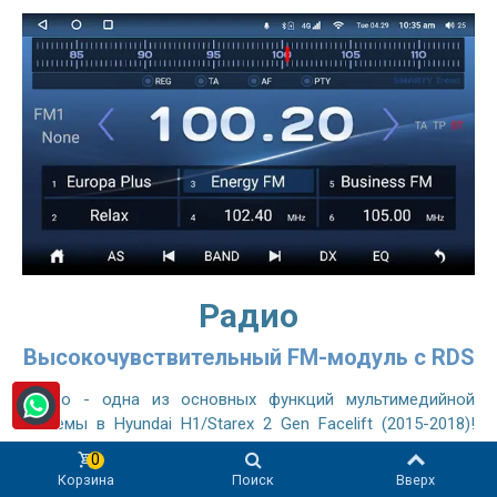
Радио
Высокочувствительный FM-модуль с RDS
Радио - одна из основных функций мультимедийной
системы в Hyundai H1/Starex 2 Gen Facelift (2015-2018)!
SMARTY Trend Wide Ultra-Premium автомагнитола
0
оснащена высокочувствительным радиомодулем,
Корзина
Поиск
Вверх
сравнимым с оригинальным автомобильным