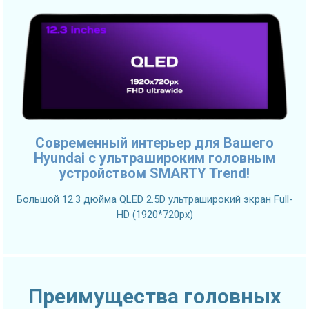
Современный интерьер для Вашего
Hyundai с ультрашироким головным
устройством SMARTY Trend!
Большой 12.3 дюйма QLED 2.5D ультраширокий экран Full-
HD (1920*720px)
Преимущества головных