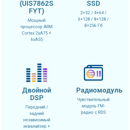
(UIS7862S
SSD
FYT)
2+32 / 4+64 /
6+128 / 8+128 /
Мощный
8+256 Гб
процессор ARM
Cortex 2xA75 +
6xA55
Двойной
Радиомодуль
DSP
Чувствительный
модуль FM-
Передний /
радио с RDS
задний
независимый
эквалайзер +