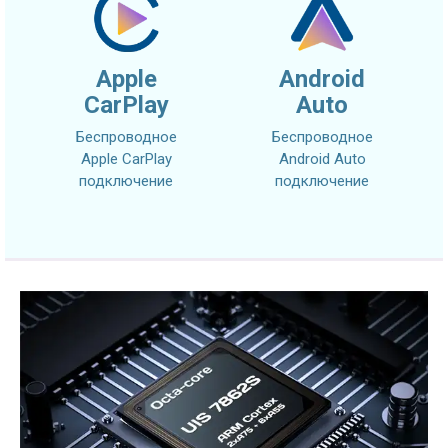
Apple
Android
CarPlay
Auto
Беспроводное
Беспроводное
Apple CarPlay
Android Auto
подключение
подключение