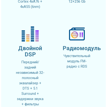
Cortex 4xA76 +
12+256 Gb
4xA55 (6nm)
Двойной
Радиомодуль
DSP
Чувствительный
модуль FM-
Передний/
радио с RDS
задний
независимый 32-
полосный
эквалайзер +
DTS + 5.1
Surround +
задержки звука
+ фильтры