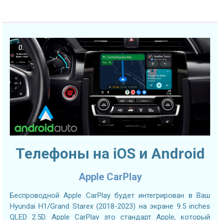
Телефоны на iOS и Android
Apple CarPlay
Беспроводной Apple CarPlay будет интегрирован в Ваш
Hyundai H1/Grand Starex (2018-2023) на экране 9.5 inches
QLED 2.5D. Apple CarPlay это стандарт Apple, который