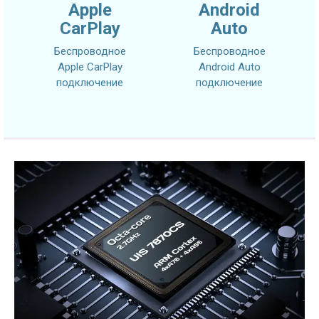
Apple
Android
CarPlay
Auto
Беспроводное
Беспроводное
Apple CarPlay
Android Auto
подключение
подключение