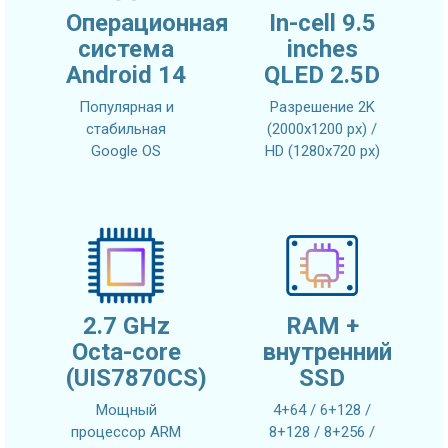
Операционная
In-cell 9.5
система
inches
Android 14
QLED 2.5D
Популярная и
Разрешение 2K
стабильная
(2000x1200 px) /
Google OS
HD (1280x720 px)
2.7 GHz
RAM +
Octa-core
внутренний
(UIS7870CS)
SSD
Мощный
4+64 / 6+128 /
процессор ARM
8+128 / 8+256 /