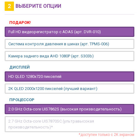
2
ВЫБЕРИТЕ ОПЦИИ
ПОДАРОК!
Full HD видеорегистратор с ADAS (арт. DVR-010)
Система контроля давления в шинах (арт. TPMS-006)
Камера заднего вида AHD 1080P (арт. S303b)
ДИСПЛЕЙ
HD QLED 1280x720 пикселей
2K QLED 2000х1200 пикселей (лучший вариант)
ПРОЦЕССОР
2.0 GHz Octa-core UIS7862S (высокая производительность)
2.7 GHz Octa-core UIS7870SC (ультравысокая
производительность)*
*доступен только с 2K экраном