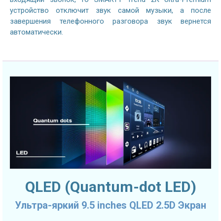
устройство отключит звук самой музыки, а после
завершения телефонного разговора звук вернется
автоматически.
QLED (Quantum-dot LED)
Ультра-яркий 9.5 inches QLED 2.5D Экран