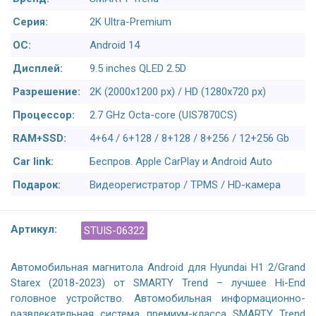
Серия:
2K Ultra-Premium
ОС:
Android 14
Дисплей:
9.5 inches QLED 2.5D
Разрешение:
2K (2000x1200 px) / HD (1280x720 px)
Процессор:
2.7 GHz Octa-core (UIS7870CS)
RAM+SSD:
4+64 / 6+128 / 8+128 / 8+256 / 12+256 Gb
Car link:
Беспров. Apple CarPlay и Android Auto
Подарок:
Видеорегистратор / TPMS / HD-камера
Артикул:
STUIS-06322
Автомобильная магнитола Android для Hyundai H1 2/Grand
Starex (2018-2023) от SMARTY Trend – лучшее Hi-End
головное устройство. Автомобильная информационно-
развлекательная система премиум-класса SMARTY Trend