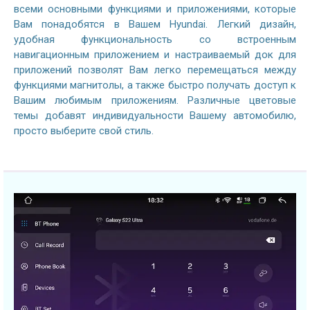
всеми основными функциями и приложениями, которые
Вам понадобятся в Вашем Hyundai. Легкий дизайн,
удобная функциональность со встроенным
навигационным приложением и настраиваемый док для
приложений позволят Вам легко перемещаться между
функциями магнитолы, а также быстро получать доступ к
Вашим любимым приложениям. Различные цветовые
темы добавят индивидуальности Вашему автомобилю,
просто выберите свой стиль.