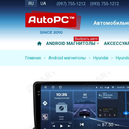
RU
UA
(097) 755-1212
(093) 755-1212
Автомобильн
Выбрать авто
ANDROID МАГНИТОЛЫ
АКСЕССУА
Главная
>
Android магнитолы
>
Hyundai
>
Hyunda