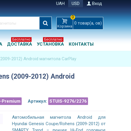
UAH
USD
Вход
0
0
товар(а, ов)
Корзина
Бесплатно
Бесплатно
А
ДОСТАВКА
УСТАНОВКА
КОНТАКТЫ
(2009-2012) Android магнитола CarPlay
ens (2009-2012) Android
a-Premium
Артикул:
STUIS-9276/2276
Автомобильная магнитола Android для
Hyundai Genesis Coupe/Rohens (2009-2012) от
SMARTY Trend – лучшее Hi-End головное