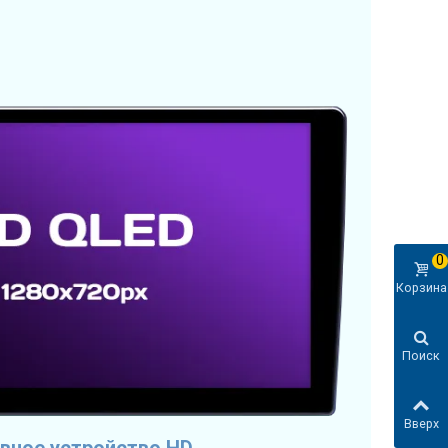
0
Корзина
Поиск
Вверх
вное устройство HD