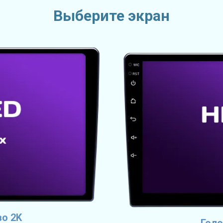
Выберите экран
во 2K
Голо