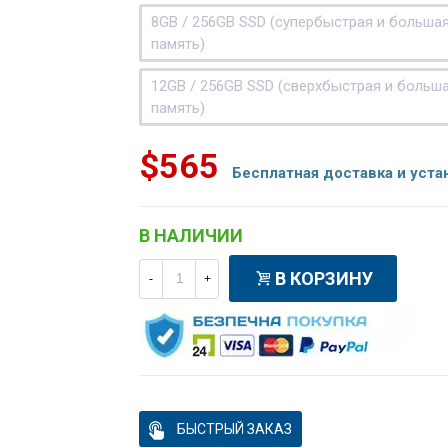
8GB / 256GB SSD (супербыстрая и больша
память)
12GB / 256GB SSD (сверхбыстрая и больш
память)
$565
Бесплатная доставка и уста
В НАЛИЧИИ
В КОРЗИНУ
-
+
БЫСТРЫЙ ЗАКАЗ