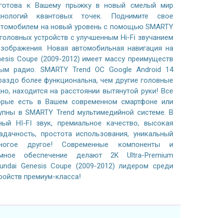
готова к Вашему прыжку в новый смелый мир
хнологий квантовых точек. Поднимите свое
автомобилем на новый уровень с помощью SMARTY
 головных устройств с улучшенным Hi-Fi звучанием
зображения. Новая автомобильная навигация на
nesis Coupe (2009-2012) имеет массу преимуществ
ым радио. SMARTY Trend ОС Google Android 14
раздо более функциональна, чем другие головные
жно, находится на расстоянии вытянутой руки! Все
орые есть в Вашем современном смартфоне или
тупны в SMARTY Trend мультимедийной системе. В
ный HI-FI звук, премиальное качество, высокая
адачность, простота использования, уникальный
ногое другое! Современные компоненты и
ммное обеспечение делают 2K Ultra-Premium
undai Genesis Coupe (2009-2012) лидером среди
ройств премиум-класса!