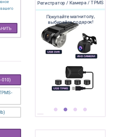
овное
Регистратор / Камера / TPMS
 вашего
Покупайте магнитолу,
выбирайте подарок!
АНИТЬ
-010)
 TPMS-
3b)