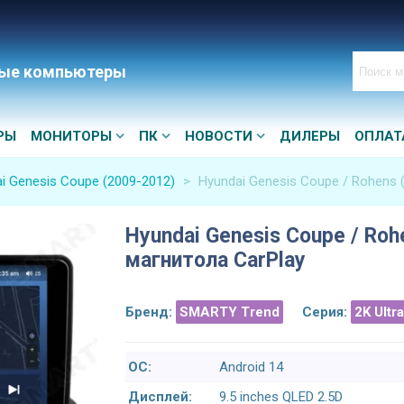
ые компьютеры
РЫ
МОНИТОРЫ
ПК
НОВОСТИ
ДИЛЕРЫ
ОПЛАТ
i Genesis Coupe (2009-2012)
>
Hyundai Genesis Coupe / Rohens 
Hyundai Genesis Coupe / Roh
магнитола CarPlay
Бренд:
SMARTY Trend
Серия:
2K Ultr
ОС:
Android 14
Дисплей:
9.5 inches QLED 2.5D