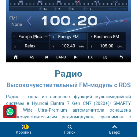
Радио
Высокочувствительный FM-модуль с RDS
Радио - одна из основных функций мультимедийной
системы в Hyundai Elantra 7 Gen CN7 (2020+)! SMARTY
Trend Wide Ultra-Premium автомагнитола оснащена
высокочувствительным радиомодулем, сравнимым с
оригинальным автомобильным радиоприемником, он
0
позволяет слушать FM- и AM-станции без помех. Система
Корзина
Поиск
Вверх
радиоданных (RDS) позволяет FM-радиостанциям