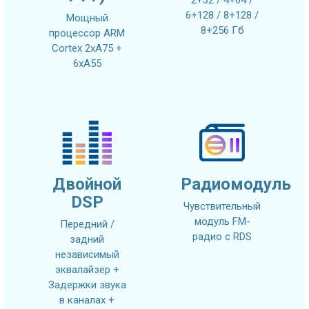
2+32 / 4+64 /
6+128 / 8+128 /
Мощный
8+256 Гб
процессор ARM
Cortex 2xA75 +
6xA55
Двойной
Радиомодуль
DSP
Чувствительный
модуль FM-
Передний /
радио с RDS
задний
независимый
эквалайзер +
Задержки звука
в каналах +