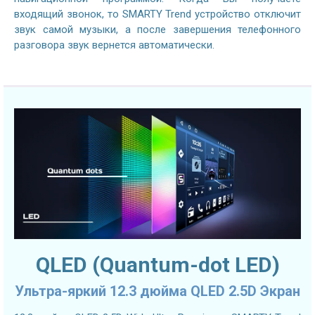
входящий звонок, то SMARTY Trend устройство отключит
звук самой музыки, а после завершения телефонного
разговора звук вернется автоматически.
QLED (Quantum-dot LED)
Ультра-яркий 12.3 дюйма QLED 2.5D Экран