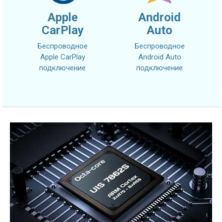
Apple
Android
CarPlay
Auto
Беспроводное
Беспроводное
Apple CarPlay
Android Auto
подключение
подключение