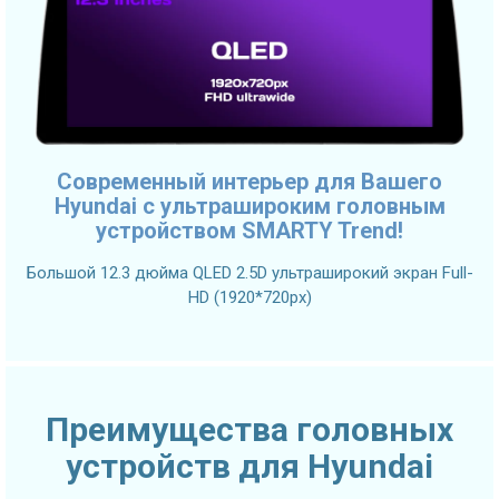
Современный интерьер для Вашего
Hyundai с ультрашироким головным
устройством SMARTY Trend!
Большой 12.3 дюйма QLED 2.5D ультраширокий экран Full-
HD (1920*720px)
Преимущества головных
устройств для Hyundai