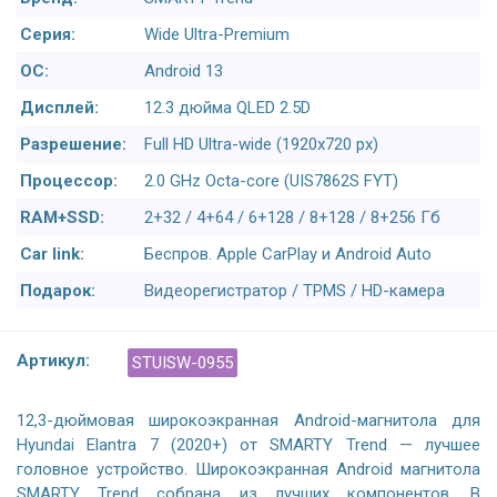
Серия:
Wide Ultra-Premium
ОС:
Android 13
Дисплей:
12.3 дюйма QLED 2.5D
Разрешение:
Full HD Ultra-wide (1920x720 px)
Процессор:
2.0 GHz Octa-core (UIS7862S FYT)
RAM+SSD:
2+32 / 4+64 / 6+128 / 8+128 / 8+256 Гб
Car link:
Беспров. Apple CarPlay и Android Auto
Подарок:
Видеорегистратор / TPMS / HD-камера
Артикул:
STUISW-0955
12,3-дюймовая широкоэкранная Android-магнитола для
Hyundai Elantra 7 (2020+) от SMARTY Trend — лучшее
головное устройство. Широкоэкранная Android магнитола
SMARTY Trend собрана из лучших компонентов. В