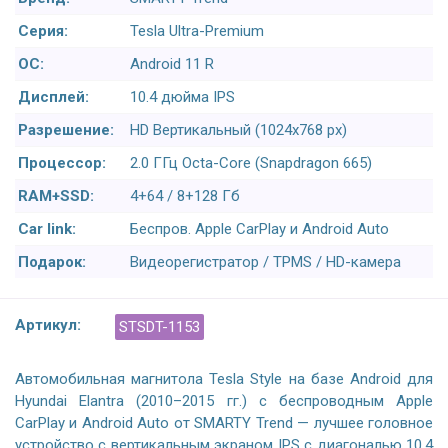
Серия:
Tesla Ultra-Premium
ОС:
Android 11 R
Дисплей:
10.4 дюйма IPS
Разрешение:
HD Вертикальный (1024x768 px)
Процессор:
2.0 ГГц Octa-Core (Snapdragon 665)
RAM+SSD:
4+64 / 8+128 Гб
Car link:
Беспров. Apple CarPlay и Android Auto
Подарок:
Видеорегистратор / TPMS / HD-камера
Артикул:
STSDT-1153
Автомобильная магнитола Tesla Style на базе Android для
Hyundai Elantra (2010–2015 гг.) с беспроводным Apple
CarPlay и Android Auto от SMARTY Trend — лучшее головное
устройство с вертикальным экраном IPS с диагональю 10,4