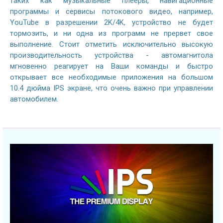
таких как музыкальные плееры, навигационные
программы и сервисы потокового видео, например,
YouTube в разрешении 2K/4K, устройство не будет
тормозить, и ни одна из программ не прервет свое
выполнение. Стоит отметить исключительно высокую
производительность устройства - автомагнитола
мгновенно реагирует на Ваши команды и быстро
открывает все необходимые приложения на большом
10.4 дюйма IPS экране, что очень важно при управлении
автомобилем.