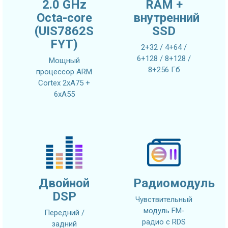
2.0 GHz
RAM +
Octa-core
внутренний
(UIS7862S
SSD
FYT)
2+32 / 4+64 /
6+128 / 8+128 /
Мощный
8+256 Гб
процессор ARM
Cortex 2xA75 +
6xA55
Двойной
Радиомодуль
DSP
Чувствительный
модуль FM-
Передний /
радио с RDS
задний