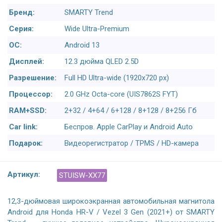
Бренд:
SMARTY Trend
Серия:
Wide Ultra-Premium
ОС:
Android 13
Дисплей:
12.3 дюйма QLED 2.5D
Разрешение:
Full HD Ultra-wide (1920x720 px)
Процессор:
2.0 GHz Octa-core (UIS7862S FYT)
RAM+SSD:
2+32 / 4+64 / 6+128 / 8+128 / 8+256 Гб
Car link:
Беспров. Apple CarPlay и Android Auto
Подарок:
Видеорегистратор / TPMS / HD-камера
Артикул:
STUISW-XX77
12,3-дюймовая широкоэкранная автомобильная магнитола
Android для Honda HR-V / Vezel 3 Gen (2021+) от SMARTY