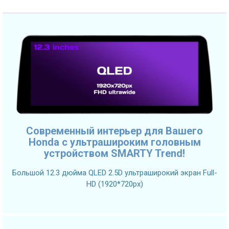
Современный интерьер для Вашего
Honda с ультрашироким головным
устройством SMARTY Trend!
Большой 12.3 дюйма QLED 2.5D ультраширокий экран Full-
HD (1920*720px)