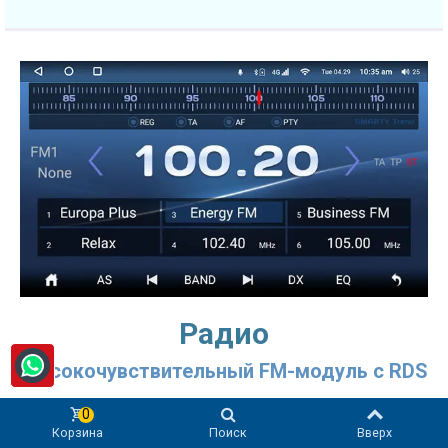
Радио
Высокочувствительный FM-модуль с RDS
Радио - одна из основных функций мультимедийной
0
системы в Honda HR-V/Vezel 3 Gen (2021+)! SMARTY Trend
Корзина
Поиск
Вверх