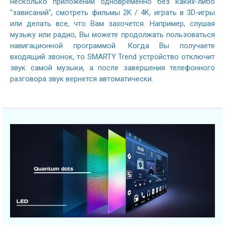
несколько приложений одновременно без каких-либо
"зависаний", смотреть фильмы 2K / 4K, играть в 3D-игры
или делать все, что Вам захочется. Например, слушая
музыку или радио, Вы можете продолжать пользоваться
навигационной программой. Когда Вы получаете
входящий звонок, то SMARTY Trend устройство отключит
звук самой музыки, а после завершения телефонного
разговора звук вернется автоматически.