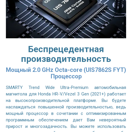
Беспрецедентная
производительность
Мощный 2.0 GHz Octa-core (UIS7862S FYT)
Процессор
SMARTY Trend Wide Ultra-Premium автомобильная
магнитола для Honda HR-V/Vezel 3 Gen (2021+) работает
на высокопроизводительной платформе. Вы будете
наслаждаться повышенной производительностью, ведь
мощный процессор в сочетании с оптимизированным
программным обеспечением дает Вам невероятный
прирост и многозадачность. Вы можете использовать