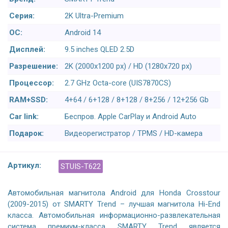
Серия:
2K Ultra-Premium
ОС:
Android 14
Дисплей:
9.5 inches QLED 2.5D
Разрешение:
2K (2000x1200 px) / HD (1280x720 px)
Процессор:
2.7 GHz Octa-core (UIS7870CS)
RAM+SSD:
4+64 / 6+128 / 8+128 / 8+256 / 12+256 Gb
Car link:
Беспров. Apple CarPlay и Android Auto
Подарок:
Видеорегистратор / TPMS / HD-камера
Артикул:
STUIS-T622
Автомобильная магнитола Android для Honda Crosstour
(2009-2015) от SMARTY Trend – лучшая магнитола Hi-End
класса. Автомобильная информационно-развлекательная
система премиум-класса SMARTY Trend является