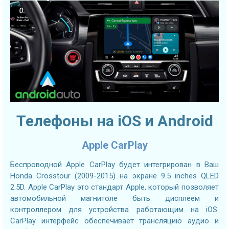
Телефоны на iOS и Android
Apple CarPlay
Беспроводной Apple CarPlay будет интегрирован в Ваш
Honda Crosstour (2009-2015) на экране 9.5 inches QLED
2.5D. Apple CarPlay это стандарт Apple, который позволяет
автомобильной магнитоле быть дисплеем и
контроллером для устройства работающим на iOS.
CarPlay интерфейс обеспечивает трансляцию аудио и