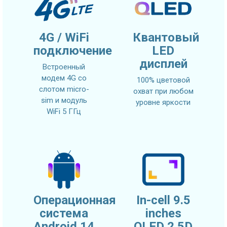
4G / WiFi
Квантовый
подключение
LED
дисплей
Встроенный
модем 4G со
100% цветовой
слотом micro-
охват при любом
sim и модуль
уровне яркости
WiFi 5 ГГц
Операционная
In-cell 9.5
система
inches
Android 14
QLED 2.5D