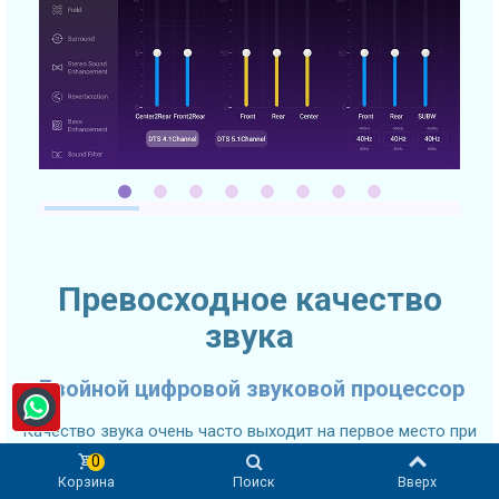
Превосходное качество
звука
Двойной цифровой звуковой процессор
Качество звука очень часто выходит на первое место при
выборе автомобильного головного устройства. SMARTY
0
Trend 2K Ultra-Premium головное устройство оснащено
Корзина
Поиск
Вверх