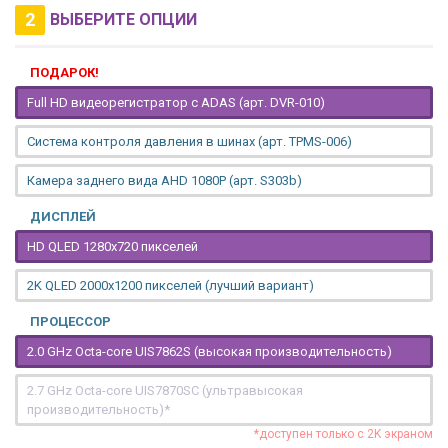
2
ВЫБЕРИТЕ ОПЦИИ
ПОДАРОК!
Full HD видеорегистратор с ADAS (арт. DVR-010)
Система контроля давления в шинах (арт. TPMS-006)
Камера заднего вида AHD 1080P (арт. S303b)
ДИСПЛЕЙ
HD QLED 1280x720 пикселей
2K QLED 2000х1200 пикселей (лучший вариант)
ПРОЦЕССОР
2.0 GHz Octa-core UIS7862S (высокая производительность)
2.7 GHz Octa-core UIS7870SC (ультравысокая
производительность)*
*доступен только с 2K экраном