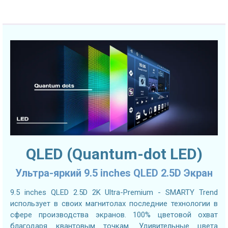
QLED (Quantum-dot LED)
Ультра-яркий 9.5 inches QLED 2.5D Экран
9.5 inches QLED 2.5D 2K Ultra-Premium - SMARTY Trend
использует в своих магнитолах последние технологии в
сфере производства экранов. 100% цветовой охват
благодаря квантовым точкам. Удивительные цвета