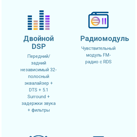
Двойной
Радиомодуль
DSP
Чувствительный
модуль FM-
Передний/
радио с RDS
задний
независимый 32-
полосный
эквалайзер +
DTS + 5.1
Surround +
задержки звука
+ фильтры