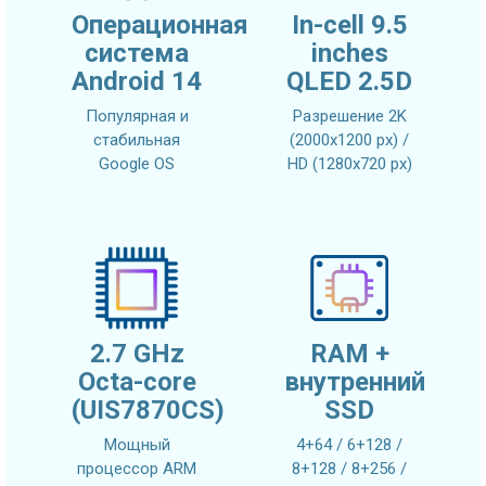
Операционная
In-cell 9.5
система
inches
Android 14
QLED 2.5D
Популярная и
Разрешение 2K
стабильная
(2000x1200 px) /
Google OS
HD (1280x720 px)
2.7 GHz
RAM +
Octa-core
внутренний
(UIS7870CS)
SSD
Мощный
4+64 / 6+128 /
процессор ARM
8+128 / 8+256 /