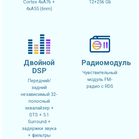
Cortex 4xA76 +
12+256 Gb
4xA55 (6nm)
Двойной
Радиомодуль
DSP
Чувствительный
модуль FM-
Передний/
радио с RDS
задний
независимый 32-
полосный
эквалайзер +
DTS + 5.1
Surround +
задержки звука
+ фильтры