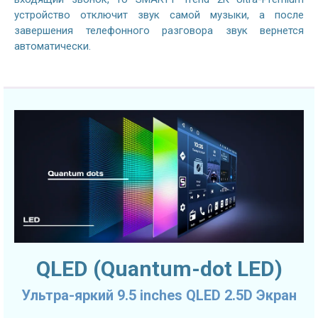
устройство отключит звук самой музыки, а после
завершения телефонного разговора звук вернется
автоматически.
QLED (Quantum-dot LED)
Ультра-яркий 9.5 inches QLED 2.5D Экран