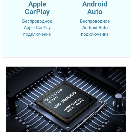
Apple
Android
CarPlay
Auto
Беспроводное
Беспроводное
Apple CarPlay
Android Auto
подключение
подключение