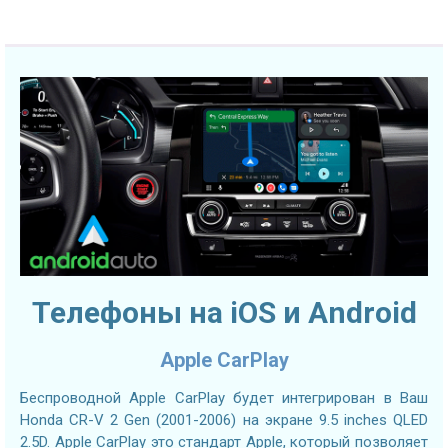
Телефоны на iOS и Android
Apple CarPlay
Беспроводной Apple CarPlay будет интегрирован в Ваш
Honda CR-V 2 Gen (2001-2006) на экране 9.5 inches QLED
2.5D. Apple CarPlay это стандарт Apple, который позволяет