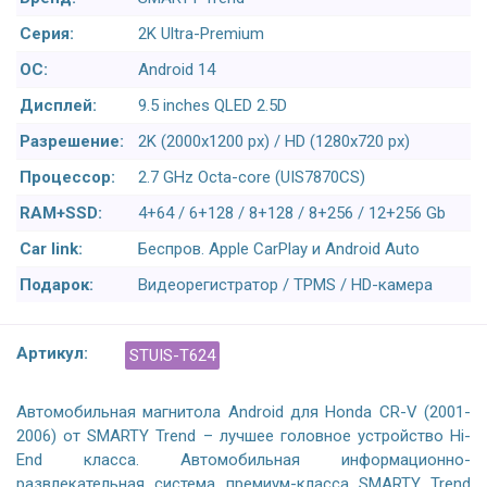
Серия:
2K Ultra-Premium
ОС:
Android 14
Дисплей:
9.5 inches QLED 2.5D
Разрешение:
2K (2000x1200 px) / HD (1280x720 px)
Процессор:
2.7 GHz Octa-core (UIS7870CS)
RAM+SSD:
4+64 / 6+128 / 8+128 / 8+256 / 12+256 Gb
Car link:
Беспров. Apple CarPlay и Android Auto
Подарок:
Видеорегистратор / TPMS / HD-камера
Артикул:
STUIS-T624
Автомобильная магнитола Android для Honda CR-V (2001-
2006) от SMARTY Trend – лучшее головное устройство Hi-
End класса. Автомобильная информационно-
развлекательная система премиум-класса SMARTY Trend