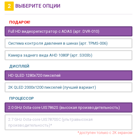
2
ВЫБЕРИТЕ ОПЦИИ
ПОДАРОК!
Full HD видеорегистратор с ADAS (арт. DVR-010)
Система контроля давления в шинах (арт. TPMS-006)
Камера заднего вида AHD 1080P (арт. S303b)
ДИСПЛЕЙ
HD QLED 1280x720 пикселей
2K QLED 2000х1200 пикселей (лучший вариант)
ПРОЦЕССОР
2.0 GHz Octa-core UIS7862S (высокая производительность)
2.7 GHz Octa-core UIS7870SC (ультравысокая
производительность)*
*доступен только с 2K экраном