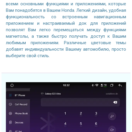
всеми основными функциями и приложениями, которые
Вам понадобятся в Вашем Honda. Легкий дизайн, удобная
функциональность со встроенным навигационным
приложением и настраиваемый док для приложений
позволят Вам легко перемещаться между функциями
магнитолы, а также быстро получать доступ к Вашим
любимым приложениям. Различные цветовые темы
добавят индивидуальности Вашему автомобилю, просто
выберите свой стиль.