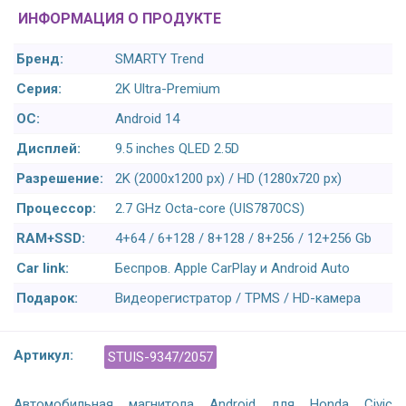
ИНФОРМАЦИЯ О ПРОДУКТЕ
Бренд:
SMARTY Trend
Серия:
2K Ultra-Premium
ОС:
Android 14
Дисплей:
9.5 inches QLED 2.5D
Разрешение:
2K (2000x1200 px) / HD (1280x720 px)
Процессор:
2.7 GHz Octa-core (UIS7870CS)
RAM+SSD:
4+64 / 6+128 / 8+128 / 8+256 / 12+256 Gb
Car link:
Беспров. Apple CarPlay и Android Auto
Подарок:
Видеорегистратор / TPMS / HD-камера
Артикул:
STUIS-9347/2057
Автомобильная магнитола Android для Honda Civic