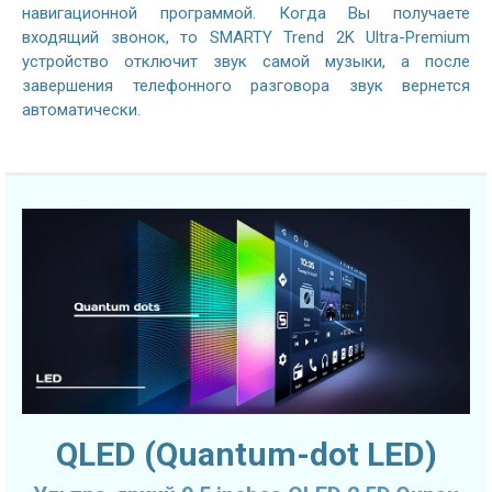
навигационной программой. Когда Вы получаете
входящий звонок, то SMARTY Trend 2K Ultra-Premium
устройство отключит звук самой музыки, а после
завершения телефонного разговора звук вернется
автоматически.
QLED (Quantum-dot LED)