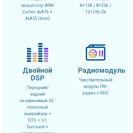
процессор ARM
8+128 / 8+256 /
Cortex 4xA76 +
12+256 Gb
4xA55 (6nm)
Двойной
Радиомодуль
DSP
Чувствительный
модуль FM-
Передний/
радио с RDS
задний
независимый 32-
полосный
эквалайзер +
DTS + 5.1
Surround +