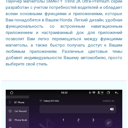
Лаунчер магнитолы SMARTY Trend 2K Ultra-Premium серии
разработан с учетом потребностей водителей и обладает
всеми основными функциями и приложениями, которые
Вам понадобятся в Вашем Honda. Легкий дизайн, удобная
функциональность со встроенным навигационным
приложением и настраиваемый док для приложений
позволят Вам легко перемещаться между функциями
магнитолы, а также быстро получать доступ к Вашим
любимым приложениям. Различные цветовые темы
добавят индивидуальности Вашему автомобилю, просто
выберите свой стиль.