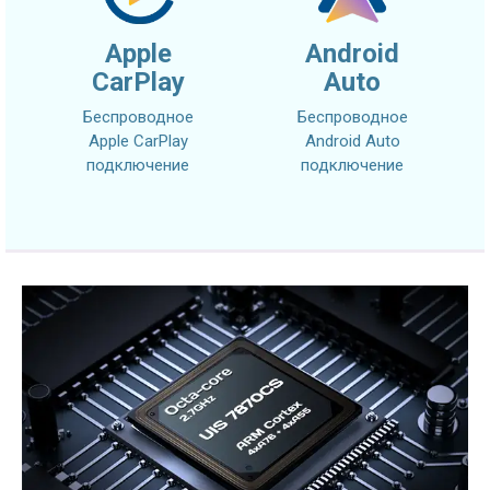
Apple
Android
CarPlay
Auto
Беспроводное
Беспроводное
Apple CarPlay
Android Auto
подключение
подключение