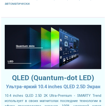
автоматически.
QLED (Quantum-dot LED)
Ультра-яркий 10.4 inches QLED 2.5D Экран
10.4 inches QLED 2.5D 2K Ultra-Premium - SMARTY Trend
использует в своих магнитолах последние технологии в
сфере производства экранов. 100% цветовой охват