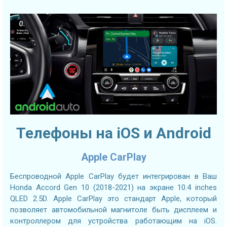
Телефоны на iOS и Android
Apple CarPlay
Беспроводной Apple CarPlay будет интегрирован в Ваш
Honda Accord Gen 10 (2018-2021) на экране 10.4 inches
QLED 2.5D. Apple CarPlay это стандарт Apple, который
позволяет автомобильной магнитоле быть дисплеем и
контроллером для устройства работающим на iOS.