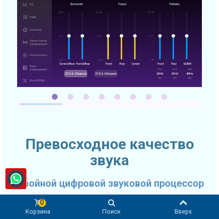
Превосходное качество
звука
Двойной цифровой звуковой процессор
Качество звука очень часто выходит на первое место при
0
Корзина
Поиск
Вверх
выборе автомобильного головного устройства. SMARTY