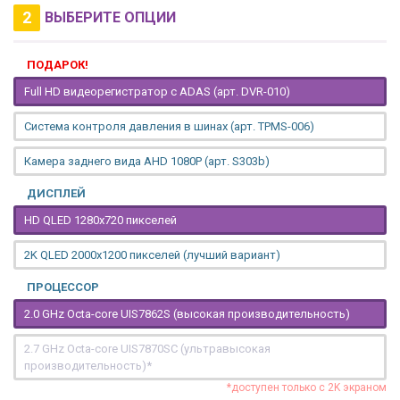
2
ВЫБЕРИТЕ ОПЦИИ
ПОДАРОК!
Full HD видеорегистратор с ADAS (арт. DVR-010)
Система контроля давления в шинах (арт. TPMS-006)
Камера заднего вида AHD 1080P (арт. S303b)
ДИСПЛЕЙ
HD QLED 1280x720 пикселей
2K QLED 2000х1200 пикселей (лучший вариант)
ПРОЦЕССОР
2.0 GHz Octa-core UIS7862S (высокая производительность)
2.7 GHz Octa-core UIS7870SC (ультравысокая
производительность)*
*доступен только с 2K экраном