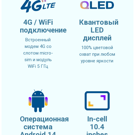
4G / WiFi
Квантовый
подключение
LED
дисплей
Встроенный
модем 4G со
100% цветовой
слотом micro-
охват при любом
sim и модуль
уровне яркости
WiFi 5 ГГц
Операционная
In-cell
система
10.4
Android 14
inches