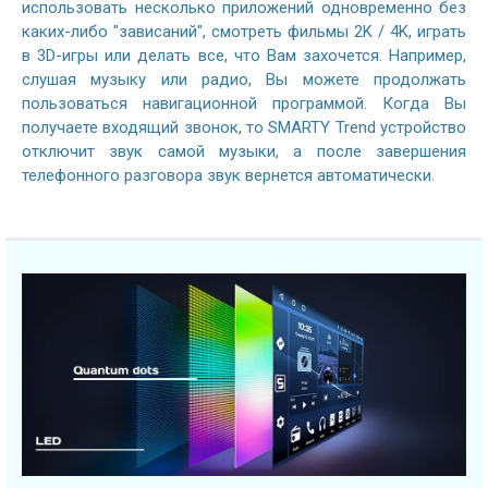
использовать несколько приложений одновременно без
каких-либо "зависаний", смотреть фильмы 2K / 4K, играть
в 3D-игры или делать все, что Вам захочется. Например,
слушая музыку или радио, Вы можете продолжать
пользоваться навигационной программой. Когда Вы
получаете входящий звонок, то SMARTY Trend устройство
отключит звук самой музыки, а после завершения
телефонного разговора звук вернется автоматически.