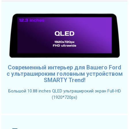
Современный интерьер для Вашего Ford
с ультрашироким головным устройством
SMARTY Trend!
Большой 10.88 inches QLED ультраширокий экран Full-HD
(1920*720px)