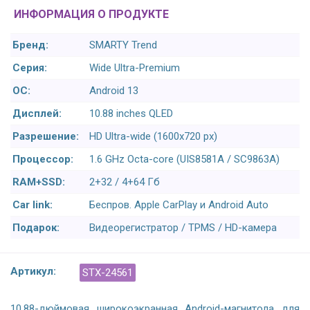
ИНФОРМАЦИЯ О ПРОДУКТЕ
Бренд:
SMARTY Trend
Серия:
Wide Ultra-Premium
ОС:
Android 13
Дисплей:
10.88 inches QLED
Разрешение:
HD Ultra-wide (1600x720 px)
Процессор:
1.6 GHz Octa-core (UIS8581A / SC9863A)
RAM+SSD:
2+32 / 4+64 Гб
Car link:
Беспров. Apple CarPlay и Android Auto
Подарок:
Видеорегистратор / TPMS / HD-камера
Артикул:
STX-24561
10.88-дюймовая широкоэкранная Android-магнитола для