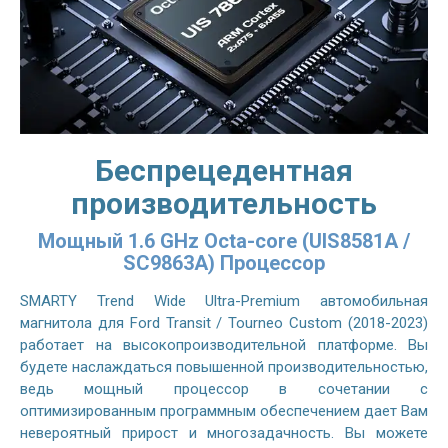
Беспрецедентная
производительность
Мощный 1.6 GHz Octa-core (UIS8581A /
SC9863A) Процессор
SMARTY Trend Wide Ultra-Premium автомобильная
магнитола для Ford Transit / Tourneo Custom (2018-2023)
работает на высокопроизводительной платформе. Вы
будете наслаждаться повышенной производительностью,
ведь мощный процессор в сочетании с
оптимизированным программным обеспечением дает Вам
невероятный прирост и многозадачность. Вы можете