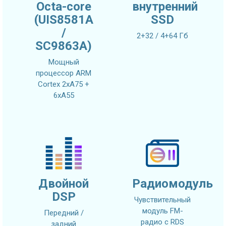
Octa-core
внутренний
(UIS8581A
SSD
/
2+32 / 4+64 Гб
SC9863A)
Мощный
процессор ARM
Cortex 2xA75 +
6xA55
Двойной
Радиомодуль
DSP
Чувствительный
модуль FM-
Передний /
радио с RDS
задний