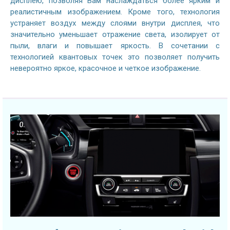
дисплею, позволяя Вам наслаждаться более ярким и
реалистичным изображением. Кроме того, технология
устраняет воздух между слоями внутри дисплея, что
значительно уменьшает отражение света, изолирует от
пыли, влаги и повышает яркость. В сочетании с
технологией квантовых точек это позволяет получить
невероятно яркое, красочное и четкое изображение.