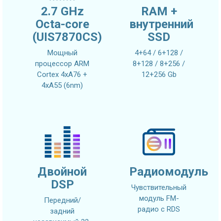
2.7 GHz
RAM +
Octa-core
внутренний
(UIS7870CS)
SSD
Мощный
4+64 / 6+128 /
процессор ARM
8+128 / 8+256 /
Cortex 4xA76 +
12+256 Gb
4xA55 (6nm)
Двойной
Радиомодуль
DSP
Чувствительный
модуль FM-
Передний/
радио с RDS
задний