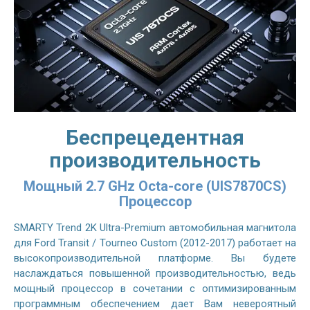
Беспрецедентная
производительность
Мощный 2.7 GHz Octa-core (UIS7870CS)
Процессор
SMARTY Trend 2K Ultra-Premium автомобильная магнитола
для Ford Transit / Tourneo Custom (2012-2017) работает на
высокопроизводительной платформе. Вы будете
наслаждаться повышенной производительностью, ведь
мощный процессор в сочетании с оптимизированным
программным обеспечением дает Вам невероятный