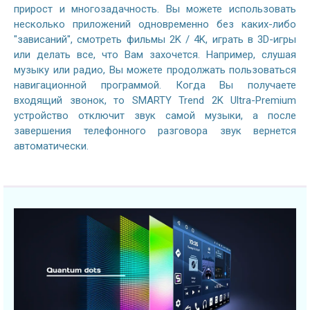
прирост и многозадачность. Вы можете использовать
несколько приложений одновременно без каких-либо
"зависаний", смотреть фильмы 2K / 4K, играть в 3D-игры
или делать все, что Вам захочется. Например, слушая
музыку или радио, Вы можете продолжать пользоваться
навигационной программой. Когда Вы получаете
входящий звонок, то SMARTY Trend 2K Ultra-Premium
устройство отключит звук самой музыки, а после
завершения телефонного разговора звук вернется
автоматически.