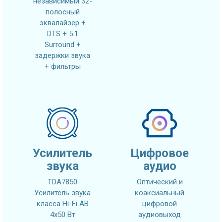
независимый 32-
полосный
эквалайзер +
DTS + 5.1
Surround +
задержки звука
+ фильтры
Усилитель
Цифровое
звука
аудио
TDA7850
Оптический и
Усилитель звука
коаксиальный
класса Hi-Fi AB
цифровой
4x50 Вт
аудиовыход