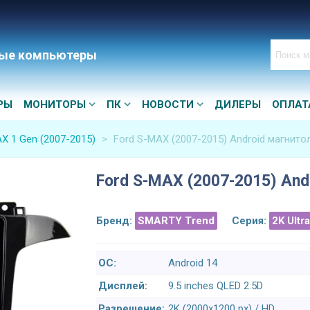
ые компьютеры
РЫ
МОНИТОРЫ
ПК
НОВОСТИ
ДИЛЕРЫ
ОПЛАТ
X 1 Gen (2007-2015)
>
Ford S-MAX (2007-2015) Android магнитол
Ford S-MAX (2007-2015) And
Бренд:
SMARTY Trend
Серия:
2K Ultr
ОС:
Android 14
Дисплей:
9.5 inches QLED 2.5D
Разрешение:
2K (2000x1200 px) / HD