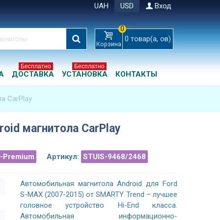
UAH
USD
Вход
0
0
товар(а, ов)
Корзина
Бесплатно
Бесплатно
А
ДОСТАВКА
УСТАНОВКА
КОНТАКТЫ
а CarPlay
roid магнитола CarPlay
a-Premium
Артикул:
STUIS-9468/2468
Автомобильная магнитола Android для Ford
S-MAX (2007-2015) от SMARTY Trend – лучшее
головное устройство Hi-End класса.
Автомобильная информационно-