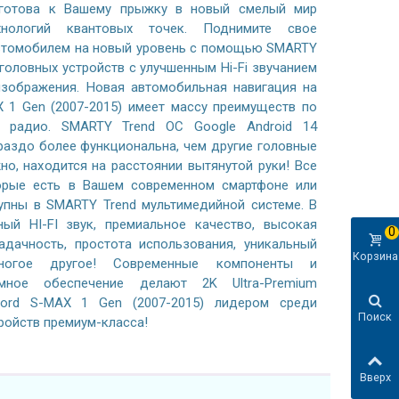
готова к Вашему прыжку в новый смелый мир
хнологий квантовых точек. Поднимите свое
автомобилем на новый уровень с помощью SMARTY
 головных устройств с улучшенным Hi-Fi звучанием
зображения. Новая автомобильная навигация на
X 1 Gen (2007-2015) имеет массу преимуществ по
 радио. SMARTY Trend ОС Google Android 14
раздо более функциональна, чем другие головные
жно, находится на расстоянии вытянутой руки! Все
орые есть в Вашем современном смартфоне или
тупны в SMARTY Trend мультимедийной системе. В
ный HI-FI звук, премиальное качество, высокая
0
адачность, простота использования, уникальный
Корзина
ногое другое! Современные компоненты и
ммное обеспечение делают 2K Ultra-Premium
ord S-MAX 1 Gen (2007-2015) лидером среди
Поиск
ройств премиум-класса!
Вверх