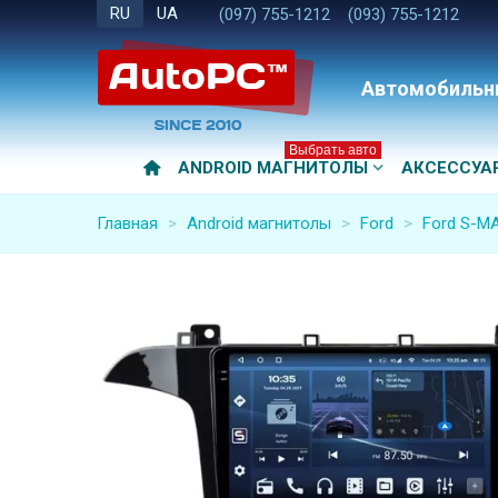
RU
UA
(097) 755-1212
(093) 755-1212
Автомобильн
Выбрать авто
ANDROID МАГНИТОЛЫ
АКСЕССУА
Главная
>
Android магнитолы
>
Ford
>
Ford S-MA