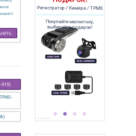
ПОДАРОК!
ельно).
овное
Регистратор / Камера / TPMS
 вашего
Покупайте магнитолу,
выбирайте подарок!
АНИТЬ
-010)
 TPMS-
3b)