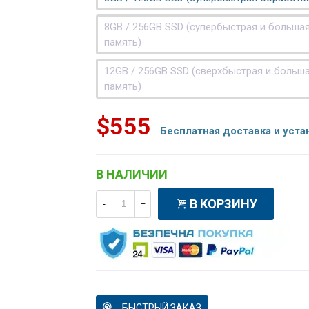
8GB / 256GB SSD (супербыстрая и больша
память)
12GB / 256GB SSD (сверхбыстрая и больш
память)
$555
Бесплатная доставка и уста
В НАЛИЧИИ
В КОРЗИНУ
-
+
БЫСТРЫЙ ЗАКАЗ