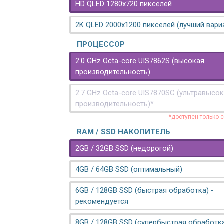
HD QLED 1280x720 пикселей
2K QLED 2000х1200 пикселей (лучший вари
ПРОЦЕССОР
2.0 GHz Octa-core UIS7862S (высокая
производительность)
2.7 GHz Octa-core UIS7870SC (ультравысо
производительность)*
*доступен только 
RAM / SSD НАКОПИТЕЛЬ
2GB / 32GB SSD (недорогой)
4GB / 64GB SSD (оптимальный)
6GB / 128GB SSD (быстрая обработка) -
рекомендуется
8GB / 128GB SSD (супербыстрая обработк