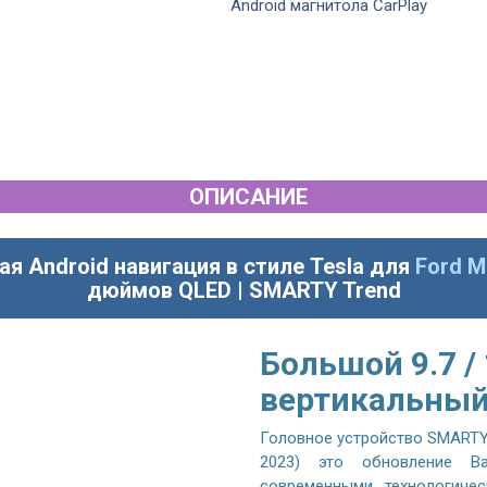
 12.3...
Android магнитола CarPlay
ОПИСАНИЕ
ая Android навигация в стиле Tesla для
Ford M
дюймов QLED | SMARTY Trend
Большой 9.7 /
вертикальный
Головное устройство SMARTY T
2023) это обновление В
современными технологиче