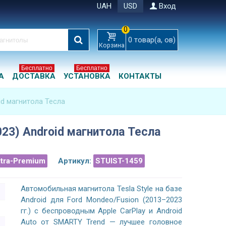
UAH
USD
Вход
0
0
товар(а, ов)
Корзина
Бесплатно
Бесплатно
А
ДОСТАВКА
УСТАНОВКА
КОНТАКТЫ
id магнитола Тесла
023) Android магнитола Тесла
ltra-Premium
Артикул:
STUIST-1459
Автомобильная магнитола Tesla Style на базе
Android для Ford Mondeo/Fusion (2013–2023
гг.) с беспроводным Apple CarPlay и Android
Auto от SMARTY Trend — лучшее головное