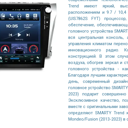
Trend имеют яркий, выс
расположением и 9.7 / 10,
(UIS7862S FYT) процессор
обеспечение, обеспечивающ
головного устройства SMARTY
вся центральная консоль,
управления климатом перено
инновационного радио. К
конструкцией. В этом случ
воздуха, обогрев зеркал и с
головного устройства - к
Благодаря лучшим характери
день, современный дизайн
головное устройство SMARTY T
2023) подарит совершенно
Эксклюзивное качество, по
вместе с оригинальными заво
определяют SMARTY Trend к
Mondeo/Fusion (2013-2023) в с