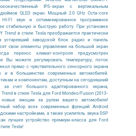
ококачественный IPS-экран с вертикальным
4 дюймов QLED экран. Мощный 2.0 GHz Octa-core
, HI-FI звук и оптимизированное программное
ее стабильную и быструю работу. При установке
 Trend в стиле Tesla преображается практически
 а устаревший заводской блок радио и панель
сят свои элементы управления на большой экран
огда перенос климат-контроля предусмотрен
ае Вы можете регулировать температуру, поток
текол прямо с чувствительного сенсорного экрана
ак и в большинстве современных автомобилей.
стикам и компонентам, доступным на сегодняшний
 за счет большого адаптированного экрана,
rend в стиле Tesla для Ford Mondeo/Fusion (2013-
 новые эмоции за рулем вашего автомобиля!
лный набор всех современных функций Android
дскими настройками, а также усилитель звука DSP
ак лучшее устройство премиум-класса для Ford
тиле Tesla!