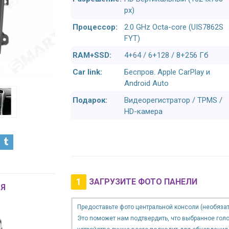
px)
Процессор:
2.0 GHz Octa-core (UIS7862S
FYT)
RAM+SSD:
4+64 / 6+128 / 8+256 Гб
Car link:
Беспров. Apple CarPlay и
Android Auto
Подарок:
Видеорегистратор / TPMS /
HD-камера
1
ЗАГРУЗИТЕ ФОТО ПАНЕЛИ
Я
Предоставьте фото центральной консоли (необязат
Это поможет нам подтвердить, что выбранное гол