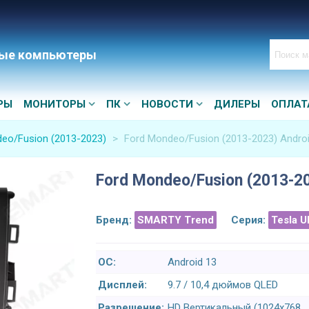
ые компьютеры
РЫ
МОНИТОРЫ
ПК
НОВОСТИ
ДИЛЕРЫ
ОПЛАТ
eo/Fusion (2013-2023)
>
Ford Mondeo/Fusion (2013-2023) Andro
Ford Mondeo/Fusion (2013-2
Бренд:
SMARTY Trend
Серия:
Tesla U
ОС:
Android 13
Дисплей:
9.7 / 10,4 дюймов QLED
Разрешение:
HD Вертикальный (1024x768