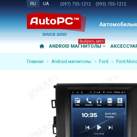
RU
UA
(097) 755-1212
(093) 755-1212
Автомобильн
Выбрать авто
ANDROID МАГНИТОЛЫ
АКСЕССУА
Главная
>
Android магнитолы
>
Ford
>
Ford Mond