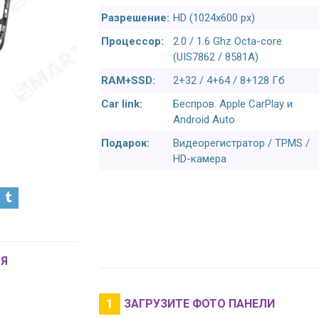
Разрешение:
HD (1024х600 px)
Процессор:
2.0 / 1.6 Ghz Octa-core
(UIS7862 / 8581A)
RAM+SSD:
2+32 / 4+64 / 8+128 Гб
Car link:
Беспров. Apple CarPlay и
Android Auto
Подарок:
Видеорегистратор / TPMS /
HD-камера
Я
1
ЗАГРУЗИТЕ ФОТО ПАНЕЛИ