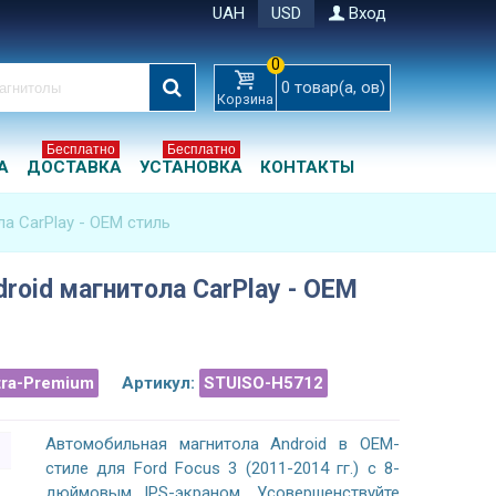
UAH
USD
Вход
0
0
товар(а, ов)
Корзина
Бесплатно
Бесплатно
А
ДОСТАВКА
УСТАНОВКА
КОНТАКТЫ
ла CarPlay - OEM стиль
droid магнитола CarPlay - OEM
tra-Premium
Артикул:
STUISO-H5712
Автомобильная магнитола Android в OEM-
стиле для Ford Focus 3 (2011-2014 гг.) с 8-
дюймовым IPS-экраном. Усовершенствуйте