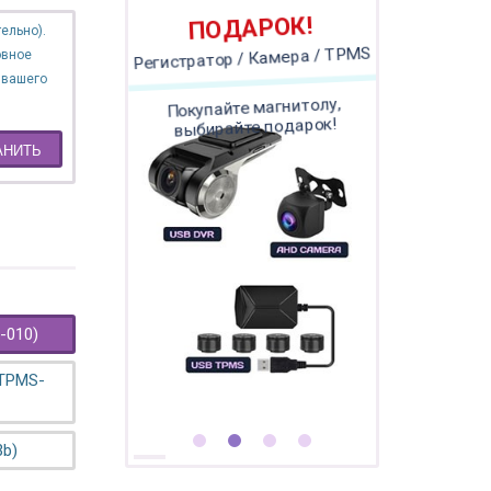
ПОДАРОК!
ельно).
овное
Регистратор / Камера / TPMS
 вашего
Покупайте магнитолу,
выбирайте подарок!
АНИТЬ
-010)
 TPMS-
3b)