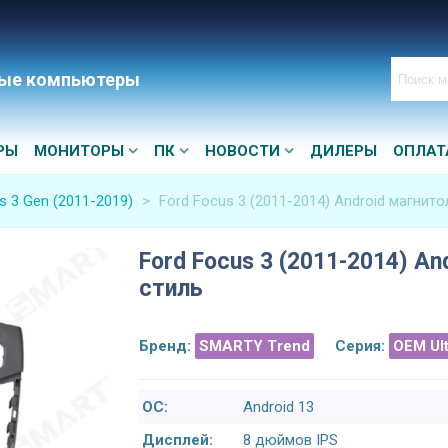
ые компьютеры
РЫ
МОНИТОРЫ
ПК
НОВОСТИ
ДИЛЕРЫ
ОПЛАТ
s 3 Gen (2011-2019)
>
Ford Focus 3 (2011-2014) Android магнито
Ford Focus 3 (2011-2014) An
стиль
Бренд:
SMARTY Trend
Серия:
OEM Ul
ОС:
Android 13
Дисплей:
8 дюймов IPS