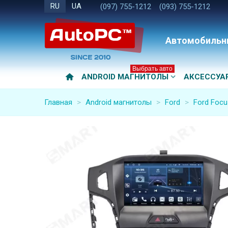
RU
UA
(097) 755-1212
(093) 755-1212
Автомобильн
Выбрать авто
ANDROID МАГНИТОЛЫ
АКСЕССУА
Главная
>
Android магнитолы
>
Ford
>
Ford Focu