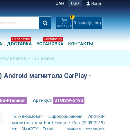
UAH
USD
Вход
0
0
товар(а, ов)
Корзина
Бесплатно
Бесплатно
А
ДОСТАВКА
УСТАНОВКА
КОНТАКТЫ
нитола CarPlay - 12.3 дюйма
) Android магнитола CarPlay -
ltra-Premium
Артикул:
STUISW-2493
12,3-дюймовая широкоэкранная Android-
магнитола для Ford Fiesta 7 Gen (2009-2019)
от SMARTY Trend — лучшее головное