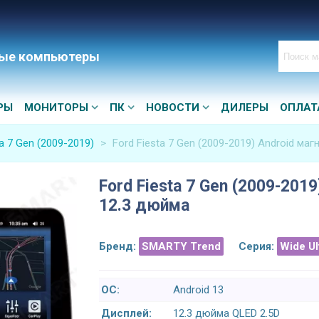
ые компьютеры
РЫ
МОНИТОРЫ
ПК
НОВОСТИ
ДИЛЕРЫ
ОПЛАТ
ta 7 Gen (2009-2019)
>
Ford Fiesta 7 Gen (2009-2019) Android маг
Ford Fiesta 7 Gen (2009-2019
12.3 дюйма
Бренд:
SMARTY Trend
Серия:
Wide U
ОС:
Android 13
Дисплей:
12.3 дюйма QLED 2.5D