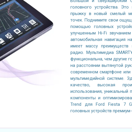
Большой и сверхширокий Q
головного устройства. Это
прыжку в новый смелый ми
точек. Поднимите свои ощущ
помощью головных устройс
улучшенным Hi-Fi звучание
автомобильная навигация на 
имеет массу преимуществ 
радио. Мультимедиа SMARTY
функциональна, чем другие го
на расстоянии вытянутой рук
современном смартфоне или 
мультимедийной системе. Зд
качество, высокая произ
использования, уникальный 
компоненты и оптимизиров
Trend для Ford Fiesta 7 
головных устройств премиум-