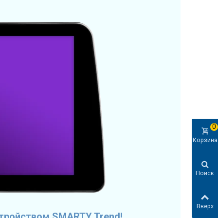
0
Корзина
Поиск
Вверх
стройством SMARTY Trend!