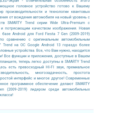
LED-экран - отличительная особенность этого
 мощное головное устройство готово к Вашему
р производительности и технологии квантовых
ения от вождения автомобиля на новый уровень с
тв SMARTY Trend серии Wide Ultra-Premium с
м и потрясающим качеством изображения. Новая
базе Android для Ford Fiesta 7 Gen (2009-2019)
по сравнению с оригинальным автомобильным
 Trend на ОС Google Android 13 гораздо более
ловные устройства. Все, что Вам нужно, находится
и! Все функции и приложения, доступные в Вашем
планшете, теперь легко доступны в SMARTY Trend
есь есть превосходный HI-FI звук, премиальное
водительность, многозадачность, простота
простой интерфейс и многое другое! Современные
анное программное обеспечение делают SMARTY
Gen (2009-2019) лидером среди автомобильных
класса!