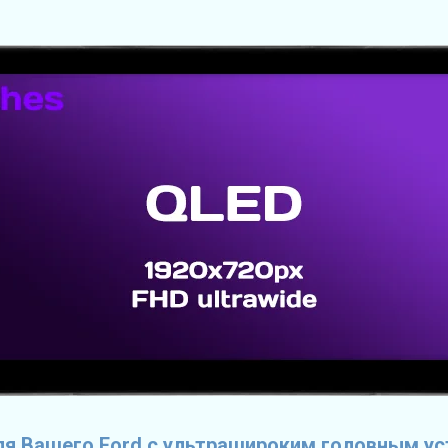
я Вашего Ford с ультрашироким головным у