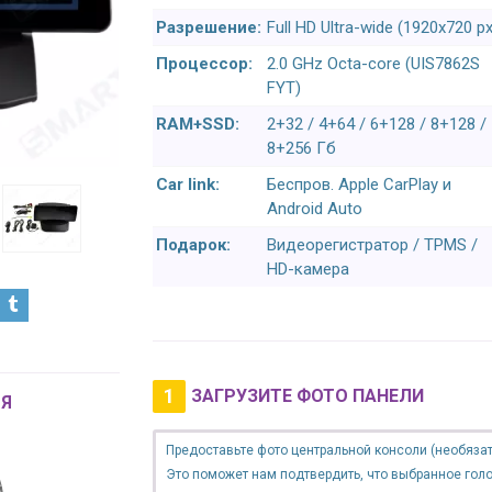
Разрешение:
Full HD Ultra-wide (1920x720 px
Процессор:
2.0 GHz Octa-core (UIS7862S
FYT)
RAM+SSD:
2+32 / 4+64 / 6+128 / 8+128 /
8+256 Гб
Car link:
Беспров. Apple CarPlay и
Android Auto
Подарок:
Видеорегистратор / TPMS /
HD-камера
1
ЗАГРУЗИТЕ ФОТО ПАНЕЛИ
Я
Предоставьте фото центральной консоли (необязат
Это поможет нам подтвердить, что выбранное гол