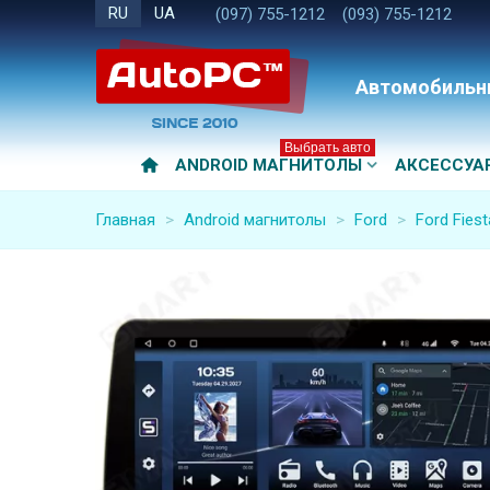
RU
UA
(097) 755-1212
(093) 755-1212
Автомобильн
Выбрать авто
ANDROID МАГНИТОЛЫ
АКСЕССУА
Главная
>
Android магнитолы
>
Ford
>
Ford Fies