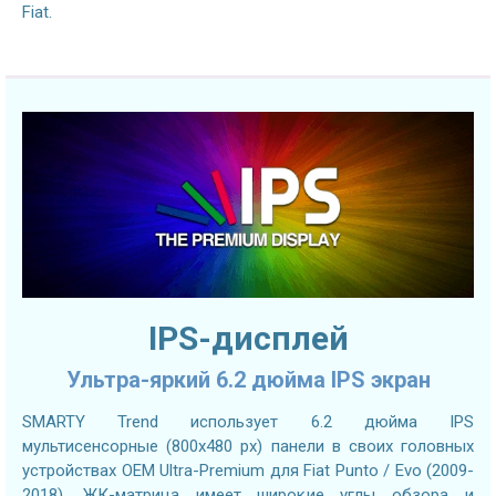
Fiat.
IPS-дисплей
Ультра-яркий 6.2 дюйма IPS экран
SMARTY Trend использует 6.2 дюйма IPS
мультисенсорные (800х480 px) панели в своих головных
устройствах OEM Ultra-Premium для Fiat Punto / Evo (2009-
2018). ЖК-матрица имеет широкие углы обзора и