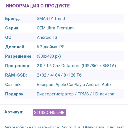
ИНФОРМАЦИЯ О ПРОДУКТЕ
Бренд:
SMARTY Trend
Серия:
OEM Ultra-Premium
ОС:
Android 13
Дисплей:
6.2 дюйма IPS
Разрешение:
(800х480 px)
Процессор:
2.0 / 1.6 Ghz Octa-core (UIS7862 / 8581A)
RAM+SSD:
2+32 / 4+64 / 8+128 Гб
Car link:
Беспров. Apple CarPlay и Android Auto
Подарок:
Видеорегистратор / TPMS / HD-камера
Артикул:
STUISO-H5594B
Автомобильная магнитола Android в OEM-стиле для Fiat