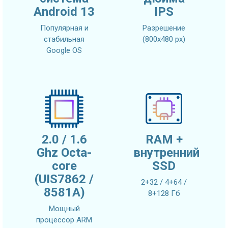
Android 13
IPS
Популярная и
Разрешение
стабильная
(800х480 px)
Google OS
2.0 / 1.6
RAM +
Ghz Octa-
внутренний
core
SSD
(UIS7862 /
2+32 / 4+64 /
8581A)
8+128 Гб
Мощный
процессор ARM