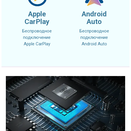
Apple
Android
CarPlay
Auto
Беспроводное
Беспроводное
подключение
подключение
Apple CarPlay
Android Auto