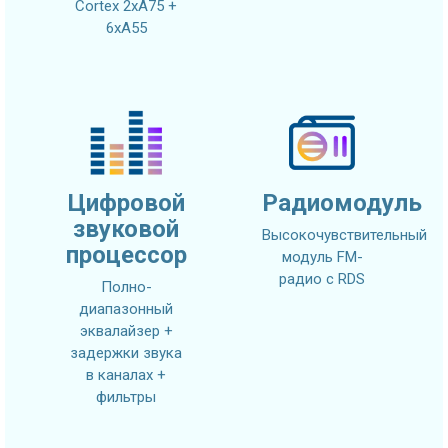
Cortex 2xA75 +
6xA55
Цифровой
Радиомодуль
звуковой
Высокочувствительный
процессор
модуль FM-
радио с RDS
Полно-
диапазонный
эквалайзер +
задержки звука
в каналах +
фильтры