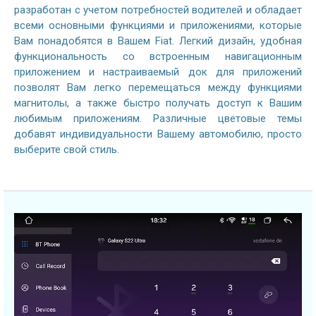
разработан с учетом потребностей водителей и обладает
всеми основными функциями и приложениями, которые
Вам понадобятся в Вашем Fiat. Легкий дизайн, удобная
функциональность со встроенным навигационным
приложением и настраиваемый док для приложений
позволят Вам легко перемещаться между функциями
магнитолы, а также быстро получать доступ к Вашим
любимым приложениям. Различные цветовые темы
добавят индивидуальности Вашему автомобилю, просто
выберите свой стиль.