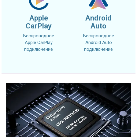
Apple
Android
CarPlay
Auto
Беспроводное
Беспроводное
Apple CarPlay
Android Auto
подключение
подключение