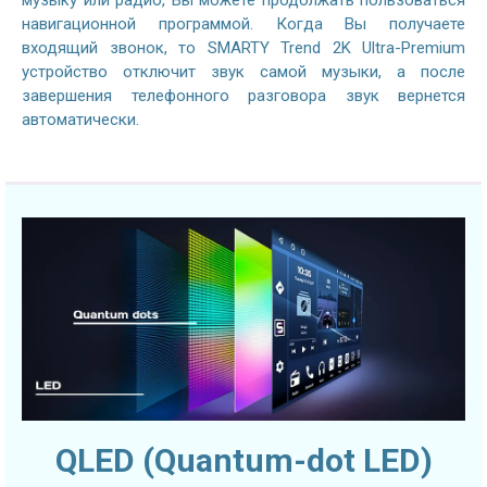
навигационной программой. Когда Вы получаете
входящий звонок, то SMARTY Trend 2K Ultra-Premium
устройство отключит звук самой музыки, а после
завершения телефонного разговора звук вернется
автоматически.
QLED (Quantum-dot LED)