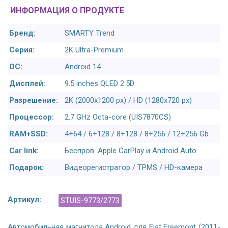
ИНФОРМАЦИЯ О ПРОДУКТЕ
Бренд:
SMARTY Trend
Серия:
2K Ultra-Premium
ОС:
Android 14
Дисплей:
9.5 inches QLED 2.5D
Разрешение:
2K (2000x1200 px) / HD (1280x720 px)
Процессор:
2.7 GHz Octa-core (UIS7870CS)
RAM+SSD:
4+64 / 6+128 / 8+128 / 8+256 / 12+256 Gb
Car link:
Беспров. Apple CarPlay и Android Auto
Подарок:
Видеорегистратор / TPMS / HD-камера
Артикул:
STUIS-9773/2773
Автомобильная магнитола Android для Fiat Freemont (2011-