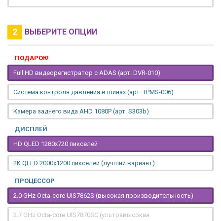
2
ВЫБЕРИТЕ ОПЦИИ
ПОДАРОК!
Full HD видеорегистратор с ADAS (арт. DVR-010)
Система контроля давления в шинах (арт. TPMS-006)
Камера заднего вида AHD 1080P (арт. S303b)
ДИСПЛЕЙ
HD QLED 1280x720 пикселей
2K QLED 2000х1200 пикселей (лучший вариант)
ПРОЦЕССОР
2.0 GHz Octa-core UIS7862S (высокая производительность)
2.7 GHz Octa-core UIS7870SC (ультравысокая