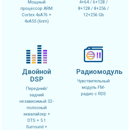
Мощный
4+64 / 6+128 /
процессор ARM
8+128 / 8+256 /
Cortex 4xA76 +
12+256 Gb
4xA55 (6nm)
Двойной
Радиомодуль
DSP
Чувствительный
модуль FM-
Передний/
радио с RDS
задний
независимый 32-
полосный
эквалайзер +
DTS + 5.1
Surround +