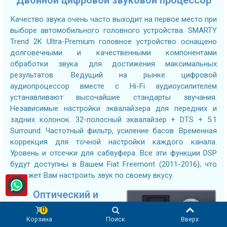
Качество звука очень часто выходит на первое место при
выборе автомобильного головного устройства. SMARTY
Trend 2K Ultra-Premium головное устройство оснащено
долговечными и качественными компонентами
обработки звука для достижения максимальных
результатов. Ведущий на рынке цифровой
аудиопроцессор вместе с Hi-Fi аудиоусилителем
устанавливают высочайшие стандарты звучания.
Независимые настройки эквалайзера для передних и
задних колонок. 32-полосный эквалайзер + DTS + 5.1
Surround. Частотный фильтр, усиление басов. Временная
коррекция для точной настройки каждого канала.
Уровень и отсечки для сабвуфера. Все эти функции DSP
будут доступны в Вашем Fiat Freemont (2011-2016), что
поможет Вам настроить звук по своему вкусу.
Оптический и
коаксиальный
0
выходы
Корзина
Поиск
Вверх