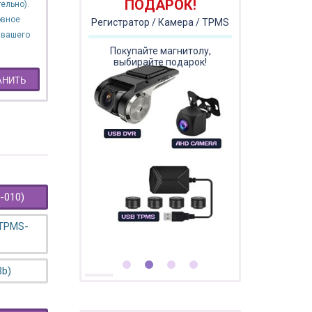
ПОДАРОК!
ельно).
овное
Регистратор / Камера / TPMS
 вашего
Покупайте магнитолу,
выбирайте подарок!
АНИТЬ
-010)
 TPMS-
3b)