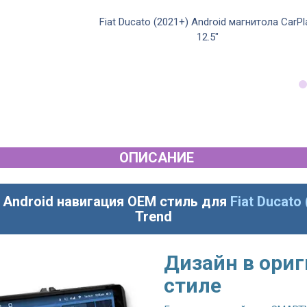
droid магнитола
Fiat Ducato (2021+) Android магнитола CarPl
"
12.5"
ОПИСАНИЕ
 Android навигация OEM стиль для
Fiat Ducato
Trend
Дизайн в ори
стиле