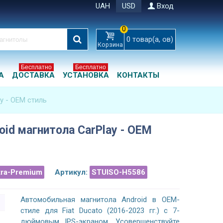
UAH
USD
Вход
0
0
товар(а, ов)
Корзина
Бесплатно
Бесплатно
А
ДОСТАВКА
УСТАНОВКА
КОНТАКТЫ
ay - OEM стиль
roid магнитола CarPlay - OEM
tra-Premium
Артикул:
STUISO-H5586
Автомобильная магнитола Android в OEM-
стиле для Fiat Ducato (2016-2023 гг.) с 7-
дюймовым IPS-экраном. Усовершенствуйте