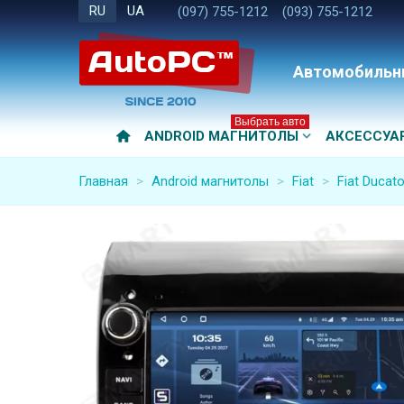
RU
UA
(097) 755-1212
(093) 755-1212
Автомобильн
Выбрать авто
ANDROID МАГНИТОЛЫ
АКСЕССУА
Главная
>
Android магнитолы
>
Fiat
>
Fiat Ducat