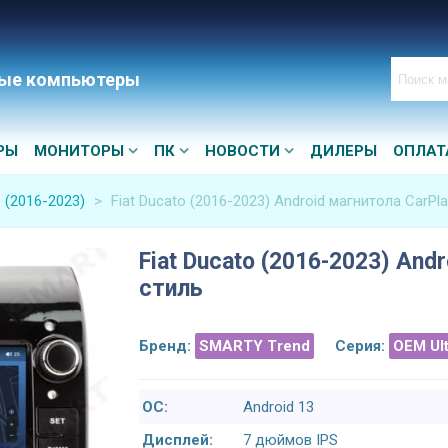
ые компьютеры
РЫ
МОНИТОРЫ
ПК
НОВОСТИ
ДИЛЕРЫ
ОПЛАТ
o (2016-2023)
>
Fiat Ducato (2016-2023) Android магнитола CarPl
Fiat Ducato (2016-2023) And
стиль
Бренд:
SMARTY Trend
Серия:
OEM Ul
ОС:
Android 13
Дисплей:
7 дюймов IPS