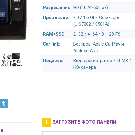
Разрешение:
HD (1024х600 px)
Процессор:
2.0 / 1.6 Ghz Octa-core
(UIS7862 / 8581A)
RAM+SSD:
2+32 / 4+64 / 8+128 Гб
Car link:
Беспров. Apple CarPlay и
Android Auto
Подарок:
Видеорегистратор / TPMS /
HD-камера
1
ЗАГРУЗИТЕ ФОТО ПАНЕЛИ
Я