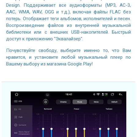
Design. Поддерживает все аудиоформаты (MP3, AC-3,
AAC, WMA, WAV, OGG и т.д.), включая файлы FLAC без
потерь. Отображает теги альбомов, исполнителей и песен.
Воспроизведение файлов из внутренней музыкальной
библиотеки или с внешних USB-накопителей. Быстрый
доступ к приложению "Эквалайзер".
Почувствуйте свободу, выберите именно то, что Вам
нравится, и установите любой музыкальный плеер по
Вашему выбору из магазина Google Play!