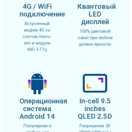
4G / WiFi
Квантовый
подключение
LED
дисплей
Встроенный
модем 4G со
100% цветовой
слотом micro-
охват при любом
sim и модуль
уровне яркости
WiFi 5 ГГц
Операционная
In-cell 9.5
система
inches
Android 14
QLED 2.5D
Популярная и
Разрешение 2K