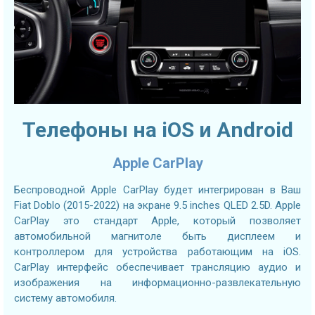
Телефоны на iOS и Android
Apple CarPlay
Беспроводной Apple CarPlay будет интегрирован в Ваш
Fiat Doblo (2015-2022) на экране 9.5 inches QLED 2.5D. Apple
CarPlay это стандарт Apple, который позволяет
автомобильной магнитоле быть дисплеем и
контроллером для устройства работающим на iOS.
CarPlay интерфейс обеспечивает трансляцию аудио и
изображения на информационно-развлекательную
систему автомобиля.