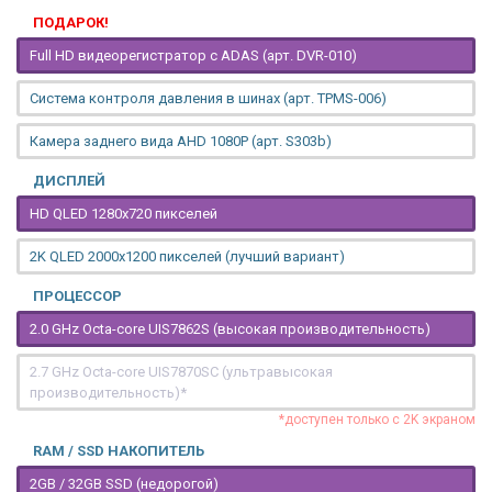
ПОДАРОК!
Full HD видеорегистратор с ADAS (арт. DVR-010)
Система контроля давления в шинах (арт. TPMS-006)
Камера заднего вида AHD 1080P (арт. S303b)
ДИСПЛЕЙ
HD QLED 1280x720 пикселей
2K QLED 2000х1200 пикселей (лучший вариант)
ПРОЦЕССОР
2.0 GHz Octa-core UIS7862S (высокая производительность)
2.7 GHz Octa-core UIS7870SC (ультравысокая
производительность)*
*доступен только с 2K экраном
RAM / SSD НАКОПИТЕЛЬ
2GB / 32GB SSD (недорогой)