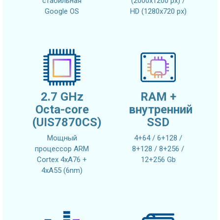
стабильная
(2000x1200 px) /
Google OS
HD (1280x720 px)
2.7 GHz
RAM +
Octa-core
внутренний
(UIS7870CS)
SSD
Мощный
4+64 / 6+128 /
процессор ARM
8+128 / 8+256 /
Cortex 4xA76 +
12+256 Gb
4xA55 (6nm)