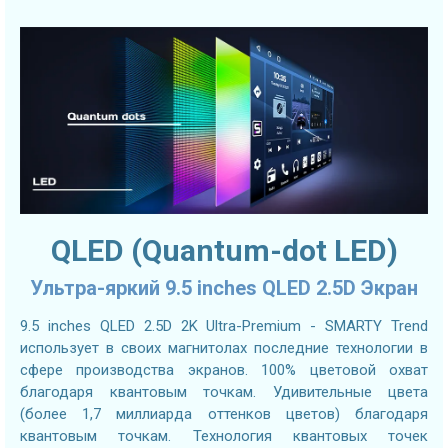
QLED (Quantum-dot LED)
Ультра-яркий 9.5 inches QLED 2.5D Экран
9.5 inches QLED 2.5D 2K Ultra-Premium - SMARTY Trend
использует в своих магнитолах последние технологии в
сфере производства экранов. 100% цветовой охват
благодаря квантовым точкам. Удивительные цвета
(более 1,7 миллиарда оттенков цветов) благодаря
квантовым точкам. Технология квантовых точек