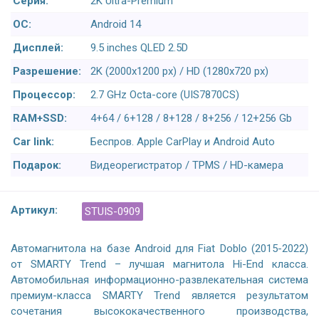
Серия:
2K Ultra-Premium
ОС:
Android 14
Дисплей:
9.5 inches QLED 2.5D
Разрешение:
2K (2000x1200 px) / HD (1280x720 px)
Процессор:
2.7 GHz Octa-core (UIS7870CS)
RAM+SSD:
4+64 / 6+128 / 8+128 / 8+256 / 12+256 Gb
Car link:
Беспров. Apple CarPlay и Android Auto
Подарок:
Видеорегистратор / TPMS / HD-камера
Артикул:
STUIS-0909
Автомагнитола на базе Android для Fiat Doblo (2015-2022)
от SMARTY Trend – лучшая магнитола Hi-End класса.
Автомобильная информационно-развлекательная система
премиум-класса SMARTY Trend является результатом
сочетания высококачественного производства,