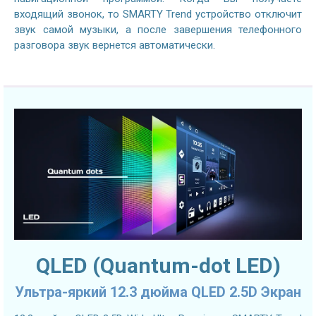
входящий звонок, то SMARTY Trend устройство отключит
звук самой музыки, а после завершения телефонного
разговора звук вернется автоматически.
QLED (Quantum-dot LED)
Ультра-яркий 12.3 дюйма QLED 2.5D Экран