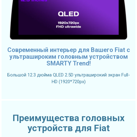
Современный интерьер для Вашего Fiat с
ультрашироким головным устройством
SMARTY Trend!
Большой 12.3 дюйма QLED 2.5D ультраширокий экран Full-
HD (1920*720px)
Преимущества головных
устройств для Fiat