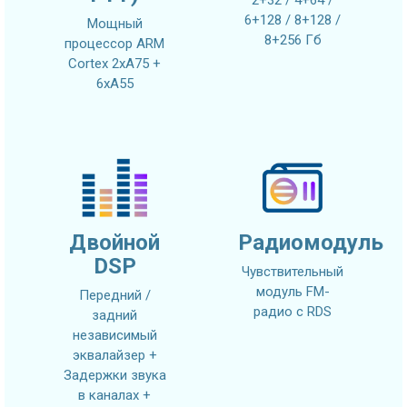
2+32 / 4+64 /
6+128 / 8+128 /
Мощный
8+256 Гб
процессор ARM
Cortex 2xA75 +
6xA55
Двойной
Радиомодуль
DSP
Чувствительный
модуль FM-
Передний /
радио с RDS
задний
независимый
эквалайзер +
Задержки звука
в каналах +