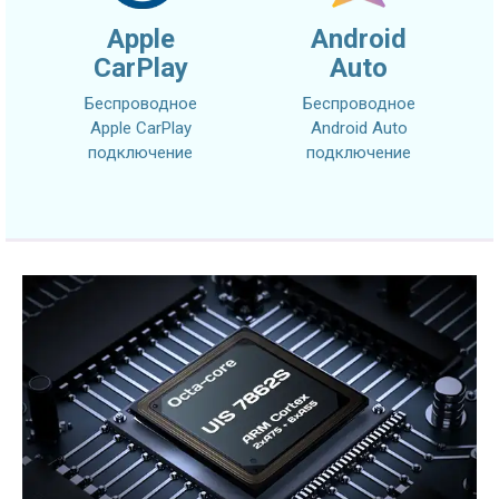
Apple
Android
CarPlay
Auto
Беспроводное
Беспроводное
Apple CarPlay
Android Auto
подключение
подключение