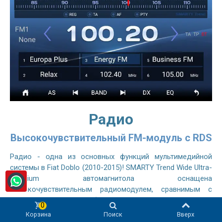
Радио
Высокочувствительный FM-модуль с RDS
Радио - одна из основных функций мультимедийной
системы в Fiat Doblo (2010-2015)! SMARTY Trend Wide Ultra-
Premium автомагнитола оснащена
высокочувствительным радиомодулем, сравнимым с
оригинальным автомобильным радиоприемником, он
0
позволяет слушать FM- и AM-станции без помех. Система
Корзина
Поиск
Вверх
радиоданных (RDS) позволяет FM-радиостанциям