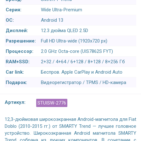
Серия:
Wide Ultra-Premium
ОС:
Android 13
Дисплей:
12.3 дюйма QLED 2.5D
Разрешение:
Full HD Ultra-wide (1920x720 px)
Процессор:
2.0 GHz Octa-core (UIS7862S FYT)
RAM+SSD:
2+32 / 4+64 / 6+128 / 8+128 / 8+256 Гб
Car link:
Беспров. Apple CarPlay и Android Auto
Подарок:
Видеорегистратор / TPMS / HD-камера
Артикул:
STUISW-2776
12,3-дюймовая широкоэкранная Android-магнитола для Fiat
Doblo (2010-2015 гг.) от SMARTY Trend — лучшее головное
устройство. Широкоэкранная Android магнитола SMARTY
Trend собрана из лучших компонентов. В сочетании с