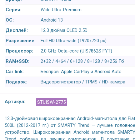
Серия:
Wide Ultra-Premium
ОС:
Android 13
Дисплей:
12.3 дюйма QLED 2.5D
Разрешение:
Full HD Ultra-wide (1920x720 px)
Процессор:
2.0 GHz Octa-core (UIS7862S FYT)
RAM+SSD:
2+32 / 4+64 / 6+128 / 8+128 / 8+256 Гб
Car link:
Беспров. Apple CarPlay и Android Auto
Подарок:
Видеорегистратор / TPMS / HD-камера
Артикул:
STUISW-2775
12,3-дюймовая широкоэкранная Android-магнитола для Fiat
500L (2012-2017 гг.) от SMARTY Trend — лучшее головное
устройство. Широкоэкранная Android магнитола SMARTY
Trend собрана из лучших компонентов. В сочетании с