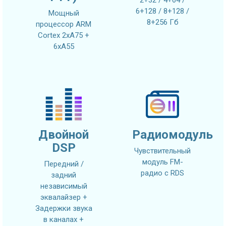
2+32 / 4+64 /
6+128 / 8+128 /
Мощный
8+256 Гб
процессор ARM
Cortex 2xA75 +
6xA55
Двойной
Радиомодуль
DSP
Чувствительный
модуль FM-
Передний /
радио с RDS
задний
независимый
эквалайзер +
Задержки звука
в каналах +