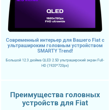
Современный интерьер для Вашего Fiat с
ультрашироким головным устройством
SMARTY Trend!
Большой 12.3 дюйма QLED 2.5D ультраширокий экран Full-
HD (1920*720px)
Преимущества головных
устройств для Fiat