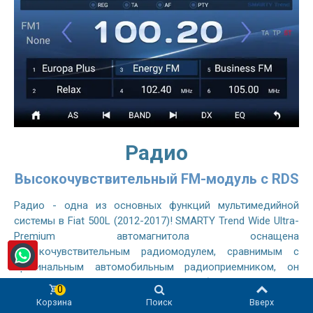
Радио
Высокочувствительный FM-модуль с RDS
Радио - одна из основных функций мультимедийной
системы в Fiat 500L (2012-2017)! SMARTY Trend Wide Ultra-
Premium автомагнитола оснащена
высокочувствительным радиомодулем, сравнимым с
оригинальным автомобильным радиоприемником, он
позволяет слушать FM- и AM-станции без помех. Система
0
радиоданных (RDS) позволяет FM-радиостанциям
Корзина
Поиск
Вверх
передавать дополнительную информацию вместе с