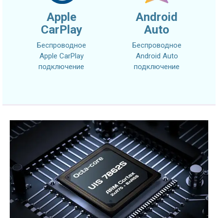
Apple
Android
CarPlay
Auto
Беспроводное
Беспроводное
Apple CarPlay
Android Auto
подключение
подключение