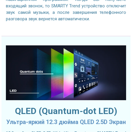
входящий звонок, то SMARTY Trend устройство отключит
звук самой музыки, а после завершения телефонного
разговора звук вернется автоматически.
QLED (Quantum-dot LED)
Ультра-яркий 12.3 дюйма QLED 2.5D Экран