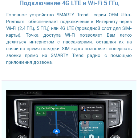
Подключение 4G LTE и Wi-Fi 5 ГГц
Головное устройство SMARTY Trend серии OEM Ultra-
Premium обеспечивает подключение к Интернету через
Wi-Fi (2,4 ГГц, 5 ГГц) или 4G LTE (проводной слот для SIM-
карты). Точка доступа Wi-Fi позволяет Вам легко
делиться интернетом с пассажирами, оставляя их на
связи во время поездки. SIM-карта позволяет совершать
звонки прямо из SMARTY Trend радио с помощью
приложения дозвона.