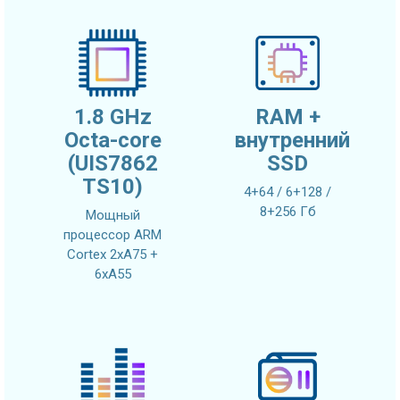
1.8 GHz
RAM +
Octa-core
внутренний
(UIS7862
SSD
TS10)
4+64 / 6+128 /
8+256 Гб
Мощный
процессор ARM
Cortex 2xA75 +
6xA55