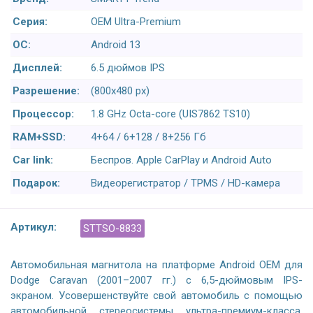
Серия:
OEM Ultra-Premium
ОС:
Android 13
Дисплей:
6.5 дюймов IPS
Разрешение:
(800х480 px)
Процессор:
1.8 GHz Octa-core (UIS7862 TS10)
RAM+SSD:
4+64 / 6+128 / 8+256 Гб
Car link:
Беспров. Apple CarPlay и Android Auto
Подарок:
Видеорегистратор / TPMS / HD-камера
Артикул:
STTSO-8833
Автомобильная магнитола на платформе Android OEM для
Dodge Caravan (2001–2007 гг.) с 6,5-дюймовым IPS-
экраном. Усовершенствуйте свой автомобиль с помощью
автомобильной стереосистемы ультра-премиум-класса,